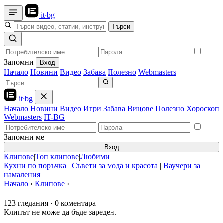
it
·
bg
Търси
Запомни
Вход
Начало
Новини
Видео
Забава
Полезно
Webmasters
it
·
bg
Начало
Новини
Видео
Игри
Забава
Вицове
Полезно
Хороскоп
Webmasters
IT-BG
Запомни ме
Вход
Клипове
|
Топ клипове
|
Любими
Кухни по поръчка
|
Съвети за мода и красота
|
Ваучери за
намаления
Начало
›
Клипове
›
123 гледания
·
0 коментара
Клипът не може да бъде зареден.