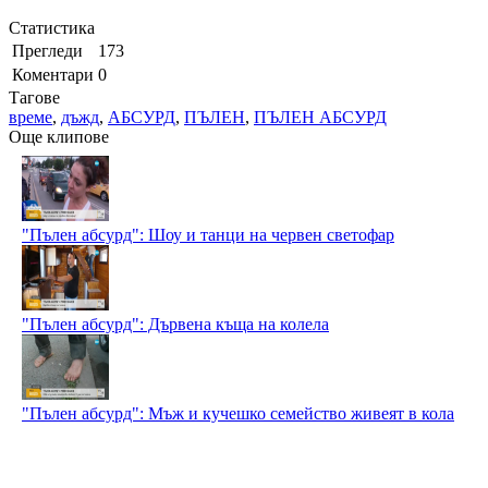
Статистика
Прегледи
173
Коментари
0
Тагове
време
,
дъжд
,
АБСУРД
,
ПЪЛЕН
,
ПЪЛЕН АБСУРД
Още клипове
"Пълен абсурд": Шоу и танци на червен светофар
"Пълен абсурд": Дървена къща на колела
"Пълен абсурд": Мъж и кучешко семейство живеят в кола