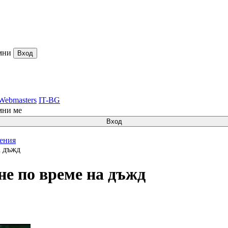
мни
Вход
Webmasters
IT-BG
мни ме
Вход
ления
 дъжд
 по време на дъжд