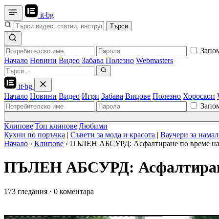
it
·
bg
Търси
Запо
Начало
Новини
Видео
Забава
Полезно
Webmasters
it
·
bg
Начало
Новини
Видео
Игри
Забава
Вицове
Полезно
Хороскоп
Запо
Клипове
|
Топ клипове
|
Любими
Кухни по поръчка
|
Съвети за мода и красота
|
Ваучери за нама
Начало
›
Клипове
›
ПЪЛЕН АБСУРД: Асфалтиране по време на
ПЪЛЕН АБСУРД: Асфалтиране
173 гледания
·
0 коментара