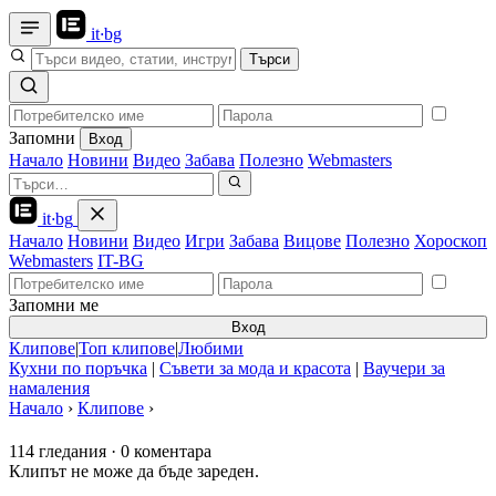
it
·
bg
Търси
Запомни
Вход
Начало
Новини
Видео
Забава
Полезно
Webmasters
it
·
bg
Начало
Новини
Видео
Игри
Забава
Вицове
Полезно
Хороскоп
Webmasters
IT-BG
Запомни ме
Вход
Клипове
|
Топ клипове
|
Любими
Кухни по поръчка
|
Съвети за мода и красота
|
Ваучери за
намаления
Начало
›
Клипове
›
114 гледания
·
0 коментара
Клипът не може да бъде зареден.