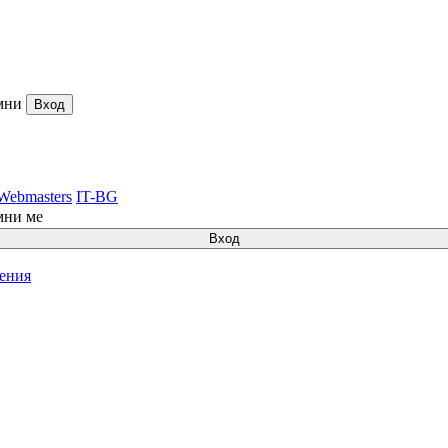
мни
Вход
Webmasters
IT-BG
мни ме
Вход
ления