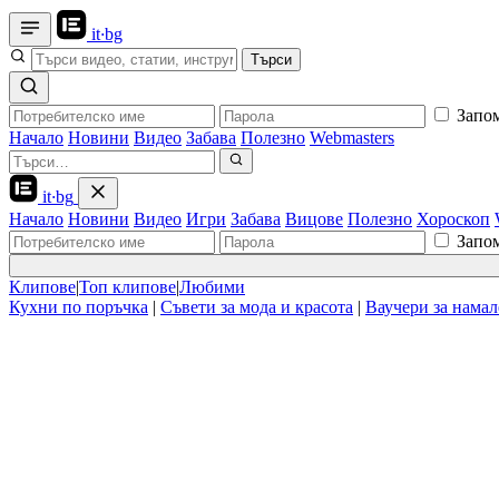
it
·
bg
Търси
Запо
Начало
Новини
Видео
Забава
Полезно
Webmasters
it
·
bg
Начало
Новини
Видео
Игри
Забава
Вицове
Полезно
Хороскоп
Запо
Клипове
|
Топ клипове
|
Любими
Кухни по поръчка
|
Съвети за мода и красота
|
Ваучери за нама