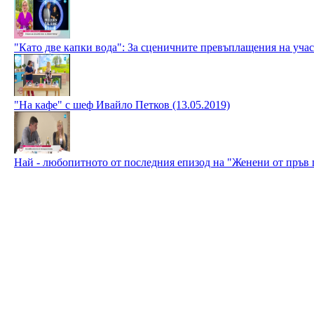
"Като две капки вода": За сценичните превъплащения на учас
"На кафе" с шеф Ивайло Петков (13.05.2019)
Най - любопитното от последния епизод на "Женени от пръв п