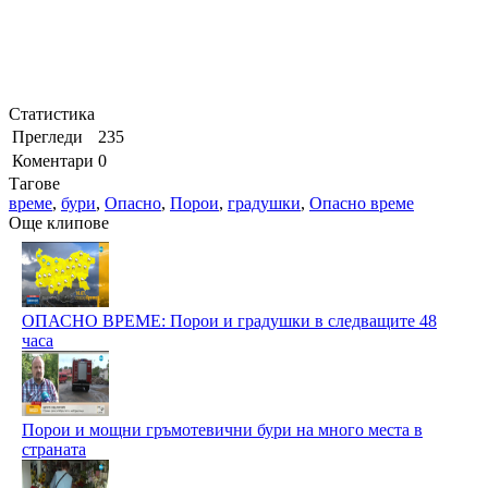
Статистика
Прегледи
235
Коментари
0
Тагове
време
,
бури
,
Опасно
,
Порои
,
градушки
,
Опасно време
Още клипове
ОПАСНО ВРЕМЕ: Порои и градушки в следващите 48
часа
Порои и мощни гръмотевични бури на много места в
страната