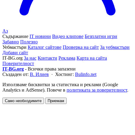
Аз
Съдържание
IT новини
Видео клипове
Безплатни игри
Забавно
Полезно
Уебмастъри
Каталог сайтове
Проверка на сайт
За уебмастъри
Добави сайт
IT-BG.org
За нас
Контакти
Реклама
Карта на сайта
Поверителност
IT-BG.org
- Всички права запазени
Създаден от:
В. Илиев
· Хостинг:
Bulinfo.net
Използваме бисквитки за статистика и реклами (Google
Analytics и AdSense). Повече в
политиката за поверителност
.
Само необходимите
Приемам