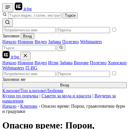
it
·
bg
Търси
Запомни
Вход
Начало
Новини
Видео
Забава
Полезно
Webmasters
it
·
bg
Начало
Новини
Видео
Игри
Забава
Вицове
Полезно
Хороскоп
Webmasters
IT-BG
Запомни ме
Вход
Клипове
|
Топ клипове
|
Любими
Кухни по поръчка
|
Съвети за мода и красота
|
Ваучери за
намаления
Начало
›
Клипове
›
Опасно време: Порои, гръмотевични бури
и градушки
Опасно време: Порои,