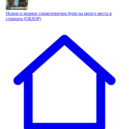
Порои и мощни гръмотевични бури на много места в
страната (ОБЗОР)