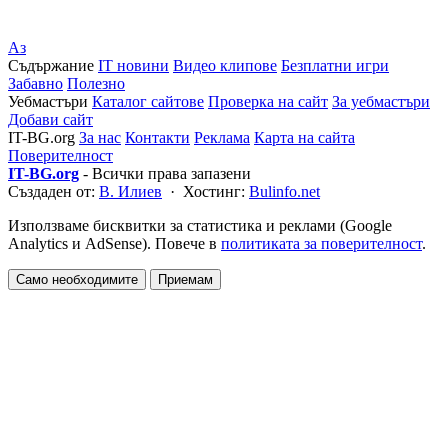
Аз
Съдържание
IT новини
Видео клипове
Безплатни игри
Забавно
Полезно
Уебмастъри
Каталог сайтове
Проверка на сайт
За уебмастъри
Добави сайт
IT-BG.org
За нас
Контакти
Реклама
Карта на сайта
Поверителност
IT-BG.org
- Всички права запазени
Създаден от:
В. Илиев
· Хостинг:
Bulinfo.net
Използваме бисквитки за статистика и реклами (Google
Analytics и AdSense). Повече в
политиката за поверителност
.
Само необходимите
Приемам