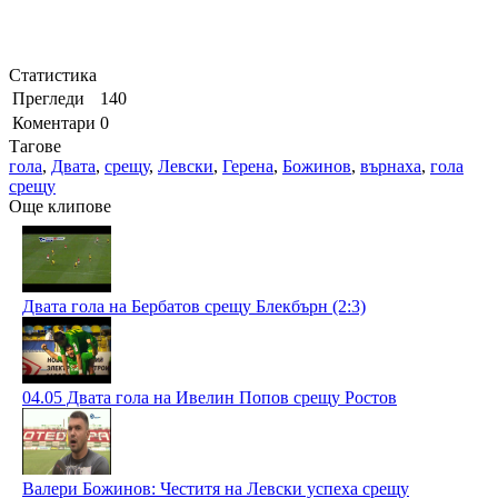
Статистика
Прегледи
140
Коментари
0
Тагове
гола
,
Двата
,
срещу
,
Левски
,
Герена
,
Божинов
,
върнаха
,
гола
срещу
Още клипове
Двата гола на Бербатов срещу Блекбърн (2:3)
04.05 Двата гола на Ивелин Попов срещу Ростов
Валери Божинов: Честитя на Левски успеха срещу