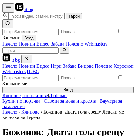
it
·
bg
Търси
Запомни
Вход
Начало
Новини
Видео
Забава
Полезно
Webmasters
it
·
bg
Начало
Новини
Видео
Игри
Забава
Вицове
Полезно
Хороскоп
Webmasters
IT-BG
Запомни ме
Вход
Клипове
|
Топ клипове
|
Любими
Кухни по поръчка
|
Съвети за мода и красота
|
Ваучери за
намаления
Начало
›
Клипове
›
Божинов: Двата гола срещу Левски ме
върнаха на Герена
Божинов: Двата гола срещу