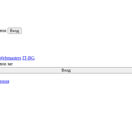
мни
Вход
Webmasters
IT-BG
мни ме
Вход
ления