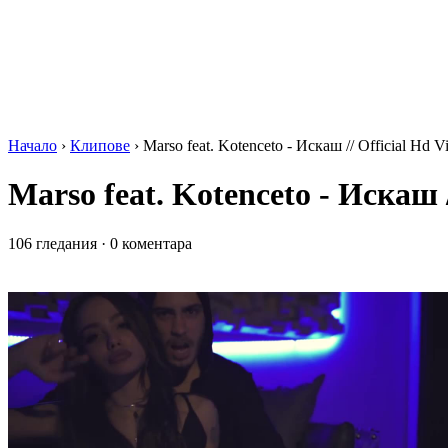
Начало
›
Клипове
›
Marso feat. Kotenceto - Искаш // Official Hd V
Marso feat. Kotenceto - Искаш /
106 гледания
·
0 коментара