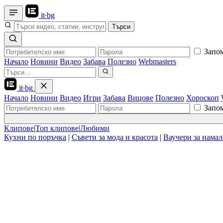
it
·
bg
Търси
Запо
Начало
Новини
Видео
Забава
Полезно
Webmasters
it
·
bg
Начало
Новини
Видео
Игри
Забава
Вицове
Полезно
Хороскоп
Запо
Клипове
|
Топ клипове
|
Любими
Кухни по поръчка
|
Съвети за мода и красота
|
Ваучери за нама