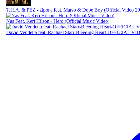
T.H.A. & PEZ - Дрога feat. Marso & Dope Boy (Official Video 2
Nas Feat. Keri Hilson - Hero (Official Music Video)
David Vendetta feat. Rachael Starr-Bleeding Heart-OFFICIAL