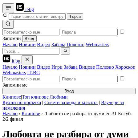
it
·
bg
Търси
Запомни
Вход
Начало
Новини
Видео
Забава
Полезно
Webmasters
it
·
bg
Начало
Новини
Видео
Игри
Забава
Вицове
Полезно
Хороскоп
Webmasters
IT-BG
Запомни ме
Вход
Клипове
|
Топ клипове
|
Любими
Кухни по поръчка
|
Съвети за мода и красота
|
Ваучери за
намаления
Начало
›
Клипове
›
Любовта не разбира от думи еп.31 Бг.суб.
2/2 финал
Любовта не разбира от думи