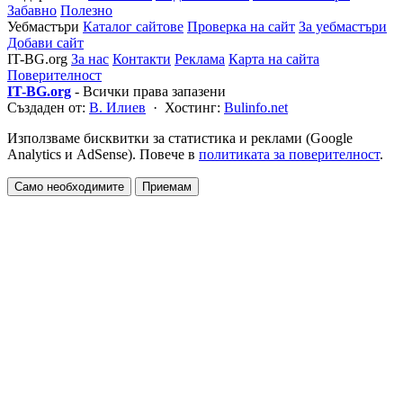
Забавно
Полезно
Уебмастъри
Каталог сайтове
Проверка на сайт
За уебмастъри
Добави сайт
IT-BG.org
За нас
Контакти
Реклама
Карта на сайта
Поверителност
IT-BG.org
- Всички права запазени
Създаден от:
В. Илиев
· Хостинг:
Bulinfo.net
Използваме бисквитки за статистика и реклами (Google
Analytics и AdSense). Повече в
политиката за поверителност
.
Само необходимите
Приемам