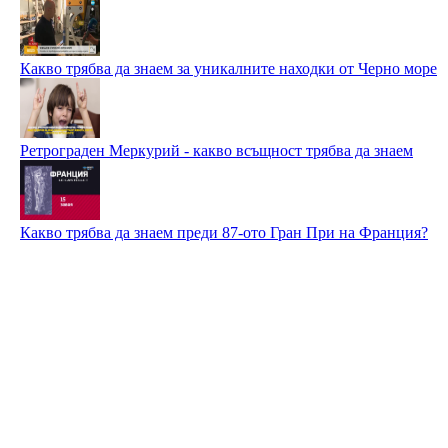
Какво трябва да знаем за уникалните находки от Черно море
Ретрограден Меркурий - какво всъщност трябва да знаем
Какво трябва да знаем преди 87-ото Гран При на Франция?