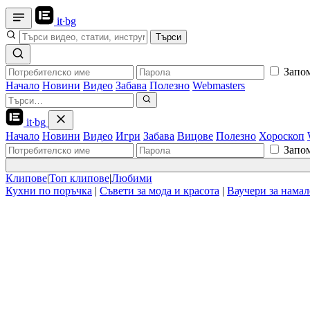
it
·
bg
Търси
Запо
Начало
Новини
Видео
Забава
Полезно
Webmasters
it
·
bg
Начало
Новини
Видео
Игри
Забава
Вицове
Полезно
Хороскоп
Запо
Клипове
|
Топ клипове
|
Любими
Кухни по поръчка
|
Съвети за мода и красота
|
Ваучери за нама