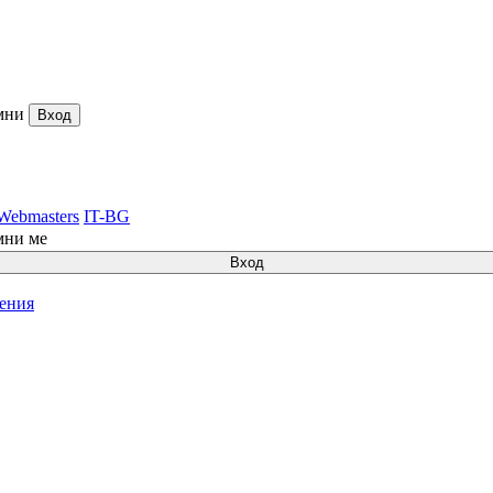
мни
Вход
Webmasters
IT-BG
мни ме
Вход
ления