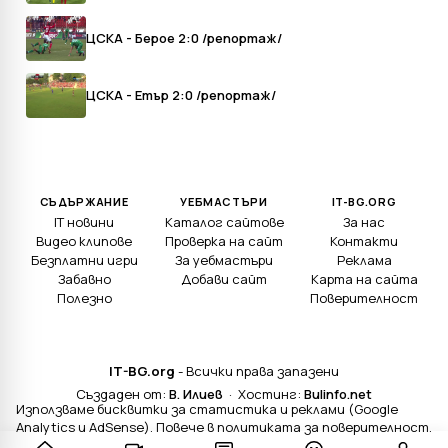
ЦСКА - Берое 2:0 /репортаж/
ЦСКА - Етър 2:0 /репортаж/
СЪДЪРЖАНИЕ
УЕБМАСТЪРИ
IT-BG.ORG
IT новини
Каталог сайтове
За нас
Видео клипове
Проверка на сайт
Контакти
Безплатни игри
За уебмастъри
Реклама
Забавно
Добави сайт
Карта на сайта
Полезно
Поверителност
IT-BG.org
- Всички права запазени
Създаден от:
В. Илиев
· Хостинг:
Bulinfo.net
Използваме бисквитки за статистика и реклами (Google
Analytics и AdSense). Повече в
политиката за поверителност
.