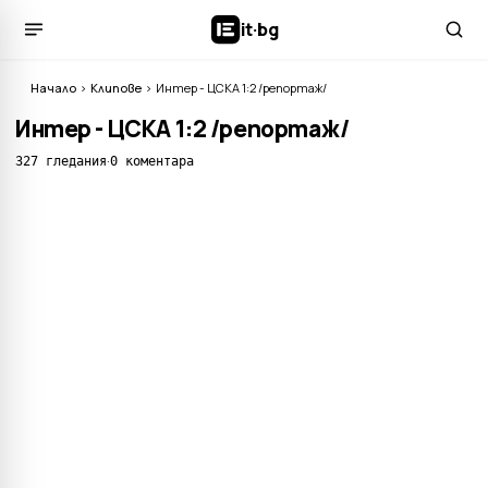
it
·
bg
Начало
›
Клипове
›
Интер - ЦСКА 1:2 /репортаж/
Интер - ЦСКА 1:2 /репортаж/
·
327 гледания
0 коментара