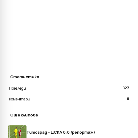
Статистика
Прегледи
327
Коментари
0
Още клипове
Титоград - ЦСКА 0:0 /репортаж/