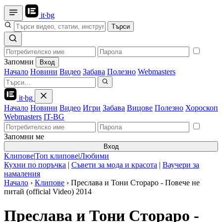
it
·
bg
Търси
Запомни
Вход
Начало
Новини
Видео
Забава
Полезно
Webmasters
it
·
bg
Начало
Новини
Видео
Игри
Забава
Вицове
Полезно
Хороскоп
Webmasters
IT-BG
Запомни ме
Вход
Клипове
|
Топ клипове
|
Любими
Кухни по поръчка
|
Съвети за мода и красота
|
Ваучери за
намаления
Начало
›
Клипове
›
Преслава и Тони Стораро - Повече не
питай (official Video) 2014
Преслава и Тони Стораро -