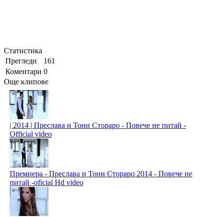
Статистика
Прегледи
161
Коментари
0
Още клипове
| 2014 | Преслава и Тони Стораро - Повече не питай -
Official video
Премиера - Преслава и Тони Стораро 2014 - Повече не
питай -oficial Hd video