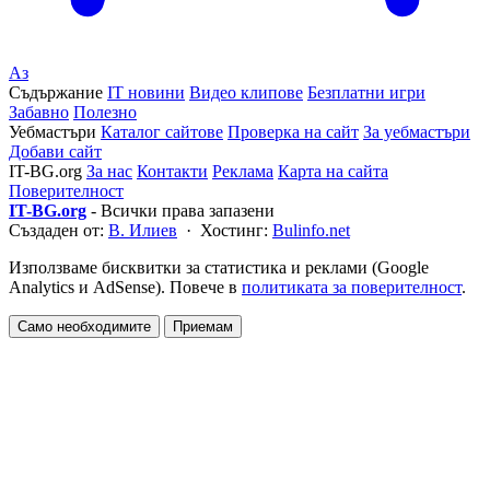
Аз
Съдържание
IT новини
Видео клипове
Безплатни игри
Забавно
Полезно
Уебмастъри
Каталог сайтове
Проверка на сайт
За уебмастъри
Добави сайт
IT-BG.org
За нас
Контакти
Реклама
Карта на сайта
Поверителност
IT-BG.org
- Всички права запазени
Създаден от:
В. Илиев
· Хостинг:
Bulinfo.net
Използваме бисквитки за статистика и реклами (Google
Analytics и AdSense). Повече в
политиката за поверителност
.
Само необходимите
Приемам