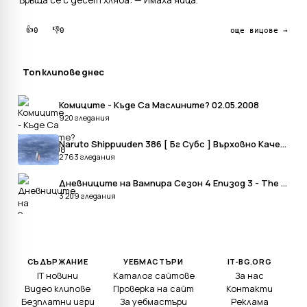
Връща се с десет хляба: — Имаха яйца.
👍
👎
0
0
още вицове →
Топ клипове днес
Комиците - Къде Са Маслините? 02.05.2008
920 гледания
Naruto Shippuuden 386 [ Бг Субс ] Върховно Качество
2 763 гледания
Дневниците на Вампира Сезон 4 Епизод 3 - The Vampire Diaries Season 4 Episode 3
3 209 гледания
СЪДЪРЖАНИЕ
УЕБМАСТЪРИ
IT-BG.ORG
IT новини
Каталог сайтове
За нас
Видео клипове
Проверка на сайт
Контакти
Безплатни игри
За уебмастъри
Реклама