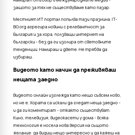
защото за тях не съществуваме като пазар.
Местният ИТ портал попълва тази празнина. IT-
BG.org агрегира новини с релевантност за
България и за хора, ползващи интернет на
български - без да ги изолира от световните
тенденции. Намираш и двете. Не трябва да
избираш.
Видеото като начин да преживяваш
нещата заедно
Видеото онлайн изглежда като нещо съвсем ново,
но не е. Хората са искали да гледат неща заедно -
и да ги коментират - откакто съществуват.
Кино, телевизия, видеокасети у дома - всяка
технология е носела нова версия на същото
желание: да видиш нещо интересно и да кажеш на