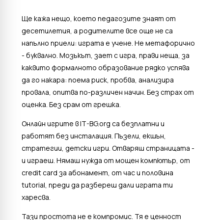
Ще кажа нещо, което педагозите знаят от
десетилетия, а родителите все още не са
напълно приели: играта е учене. Не метафорично
- буквално. Мозъкът, зает с игра, прави неща, за
каквито формалното образование рядко успява
да го накара: поема риск, пробва, анализира
провала, опитва по-различен начин. Без страх от
оценка. Без срам от грешка.
Онлайн игрите в IT-BG.org са безплатни и
работят без инсталация. Пъзели, екшън,
стратегии, детски игри. Отваряш страницата -
и играеш. Нямаш нужда от мощен компютър, от
credit card за абонамент, от час и половина
tutorial, преди да разбереш дали играта ти
харесва.
Тази простота не е компромис. Тя е ценност