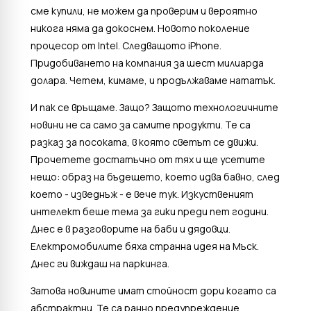
сме купили, не можем да проверим и вероятно
никога няма да докоснем. Новото поколение
процесор от Intel. Следващото iPhone.
Придобиването на компания за шест милиарда
долара. Четем, кимаме, и продължаваме нататък.
И пак се връщаме. Защо? Защото технологичните
новини не са само за самите продукти. Те са
разказ за посоката, в която светът се движи.
Прочетете достатъчно от тях и ще усетите
нещо: образ на бъдещето, което идва бавно, след
което - изведнъж - е вече тук. Изкуственият
интелект беше тема за гики преди пет години.
Днес е в разговорите на баби и дядовци.
Електромобилите бяха странна идея на Мъск.
Днес ги виждаш на паркинга.
Затова новините имат стойност дори когато са
абстрактни. Те са ранно предупреждение.