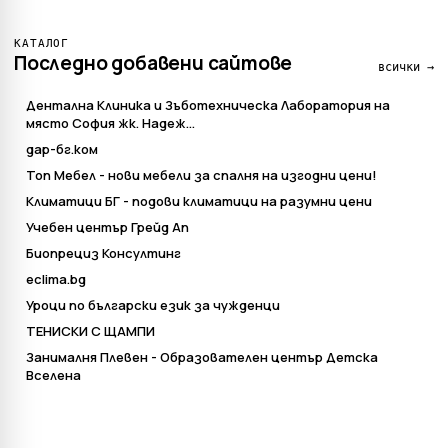
КАТАЛОГ
Последно добавени сайтове
всички →
Дентална Клиника и Зъботехническа Лаборатория на
място София жк. Надеж...
дар-бг.ком
Топ Мебел - нови мебели за спалня на изгодни цени!
Климатици БГ - подови климатици на разумни цени
Учебен център Грейд Ап
Биопрециз Консултинг
eclima.bg
Уроци по български език за чужденци
ТЕНИСКИ С ЩАМПИ
Занималня Плевен - Образователен център Детска
Вселена