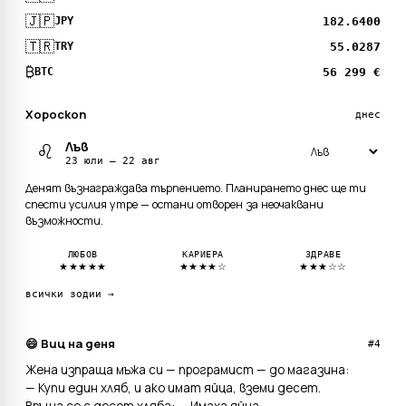
🇯🇵
182.6400
JPY
🇹🇷
55.0287
TRY
₿
56 299 €
BTC
Хороскоп
днес
Лъв
♌
23 юли — 22 авг
Денят възнаграждава търпението. Планирането днес ще ти
спести усилия утре — остани отворен за неочаквани
възможности.
ЛЮБОВ
КАРИЕРА
ЗДРАВЕ
★★★★★
★★★★☆
★★★☆☆
всички зодии →
😄 Виц на деня
#4
Жена изпраща мъжа си — програмист — до магазина:
— Купи един хляб, и ако имат яйца, вземи десет.