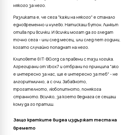
някого за него.
Разликата е, че сега "кажи на някого" е станало
едновременно и нулево. Натискаш бутон. Линкът
отива при всички. И всички могат да го гледат
точно сега - или след месец, или след пет години,
когато случайно попаднат на него.
Клиповете в IT-BG.org са правени с тази логика.
Агрегирани от Vbox7 и отбрани по принципа "ако
е интересно за нас, ще е интересно за теб" - не
алгоритмично, а с очи. Забавното,
трогателното, любопитното, понякога
странното. Всичко, за което веднага се сещаш
кому да го пратиш.
Защо кратките видеа издържат теста на
времето