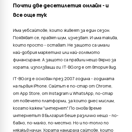
Почти две десетилетия онлайн - и
все още тук
Има уебсайтове, които живеят за един сезон.
Появяват се, правят шум, изчезват. И има такива,
които просто - остават. Не защото са имали
най-добрия маркетинг или най-голямото
финансиране. А защото са правили нещо вярно за
хората, използващи ги. IT-BG.org е от втория вид.
IT-BG.org е основан през 2007 година - годината
на първия iPhone. Сайтът е по-стар от Chrome,
от App Store, от Instagram и WhatsApp, по-стар
от повечето платформи, за които днес мислим,
когато кажем "интернет". По онова време
интернетът в България беше различно нещо - по-
бавно, по-малко, по-местно. Но и по-топло по
някакъв начин. Хората намираха сайтове, които