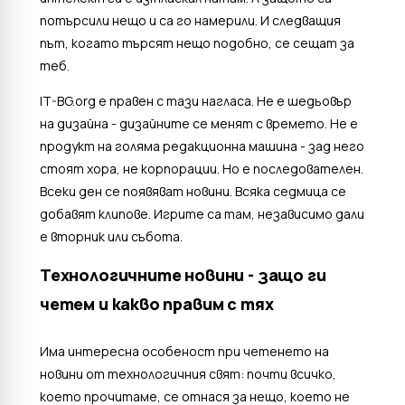
потърсили нещо и са го намерили. И следващия
път, когато търсят нещо подобно, се сещат за
теб.
IT-BG.org е правен с тази нагласа. Не е шедьовър
на дизайна - дизайните се менят с времето. Не е
продукт на голяма редакционна машина - зад него
стоят хора, не корпорации. Но е последователен.
Всеки ден се появяват новини. Всяка седмица се
добавят клипове. Игрите са там, независимо дали
е вторник или събота.
Технологичните новини - защо ги
четем и какво правим с тях
Има интересна особеност при четенето на
новини от технологичния свят: почти всичко,
което прочитаме, се отнася за нещо, което не