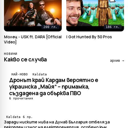
200 гл.
186 гл.
Mолец - USK ft. DARA [Official
I Got Hunted By 50 Pros
Video]
НОВИНИ
Какво се случва
архив →
НАЙ-НОВО
Kaldata
Дронът край Кардам вероятно е
украинска „Майя“ – примамка,
създадена да обърква ПВО
6 прочитания
6 пр.
Kaldata
Заради ниските нива на Дунав България отбеляза
рекорден износ на електроенергия, особено към