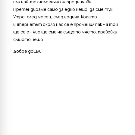
или най-технологично напредничави.
Претендираме само за едно нещо: да сме тук.
Утре, след месец, след година. Когато
интернетът около нас се е променил пак - а той
ще се е - ние ще сме на същото място, правейки
същото нещо.
Добре дошли.