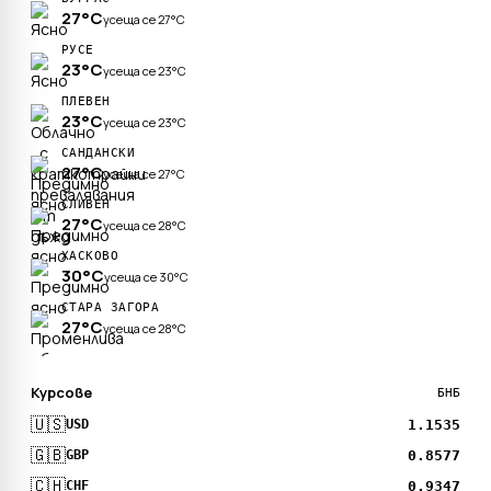
27°C
усеща се 27°C
РУСЕ
23°C
усеща се 23°C
ПЛЕВЕН
23°C
усеща се 23°C
САНДАНСКИ
27°C
усеща се 27°C
СЛИВЕН
27°C
усеща се 28°C
ХАСКОВО
30°C
усеща се 30°C
СТАРА ЗАГОРА
27°C
усеща се 28°C
Курсове
БНБ
🇺🇸
1.1535
USD
🇬🇧
0.8577
GBP
🇨🇭
0.9347
CHF