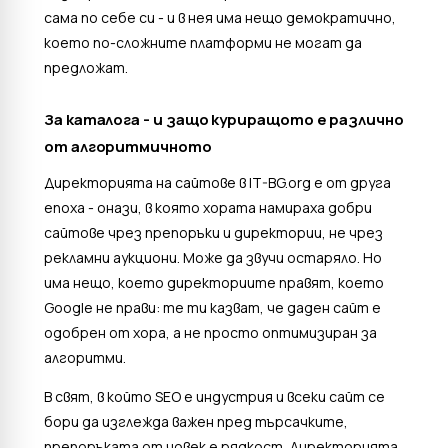
сама по себе си - и в нея има нещо демократично,
което по-сложните платформи не могат да
предложат.
За каталога - и защо куриращото е различно
от алгоритмичното
Директорията на сайтове в IT-BG.org е от друга
епоха - онази, в която хората намираха добри
сайтове чрез препоръки и директории, не чрез
рекламни аукциони. Може да звучи остаряло. Но
има нещо, което директориите правят, което
Google не прави: те ти казват, че даден сайт е
одобрен от хора, а не просто оптимизиран за
алгоритми.
В свят, в който SEO е индустрия и всеки сайт се
бори да изглежда важен пред търсачките,
препоръката от човек е рядкост. Директорията