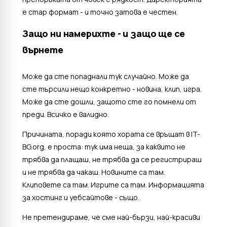
е стар формат - и точно затова е честен.
Защо ни намерихте - и защо ще се
върнете
Може да сте попаднали тук случайно. Може да
сте търсили нещо конкретно - новина, клип, игра.
Може да сте дошли, защото сте го помнели от
преди. Всичко е валидно.
Причината, поради която хората се връщат в IT-
BG.org, е проста: тук има неща, за каквито не
трябва да плащаш, не трябва да се регистрираш
и не трябва да чакаш. Новините са там.
Клиповете са там. Игрите са там. Информацията
за хостинг и уебсайтове - също.
Не претендираме, че сме най-бързи, най-красиви