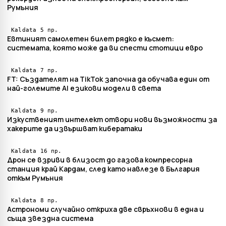
Румъния
5 пр.
Kaldata
Евтиният самолетен билет рядко е късмет:
системата, която може да ви спести стотици евро
7 пр.
Kaldata
FT: Създателят на TikTok започна да обучава един от
най-големите AI езикови модели в света
9 пр.
Kaldata
Изкуственият интелект отвори нови възможности за
хакерите да извършват кибератаки
16 пр.
Kaldata
Дрон се взриви в близост до газова компресорна
станция край Кардам, след като навлезе в България
откъм Румъния
8 пр.
Kaldata
Астрономи случайно откриха две свръхнови в една и
съща звездна система