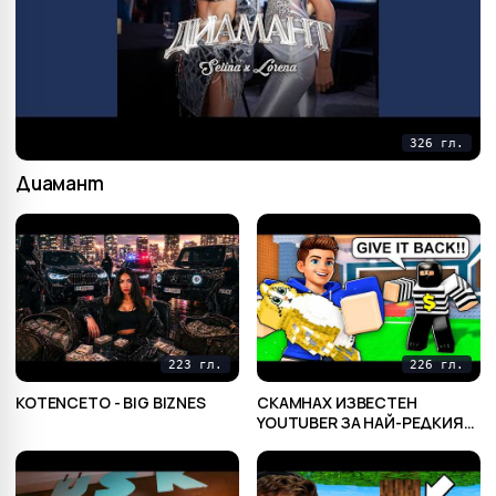
326 гл.
Диамант
223 гл.
226 гл.
KOTENCETO - BIG BIZNES
СКАМНАХ ИЗВЕСТЕН
YOUTUBER ЗА НАЙ-РЕДКИЯ
МУ БРЕЙНРОТ В STEAL A
BRAINROT