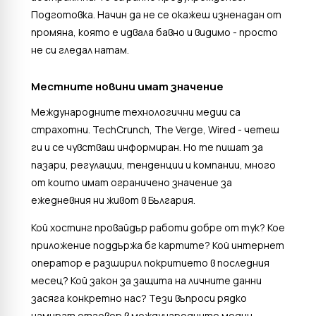
Подготовка. Начин да не се окажеш изненадан от
промяна, която е идвала бавно и видимо - просто
не си гледал натам.
Местните новини имат значение
Международните технологични медии са
страхотни. TechCrunch, The Verge, Wired - четеш
ги и се чувстваш информиран. Но те пишат за
пазари, регулации, тенденции и компании, много
от които имат ограничено значение за
ежедневния ни живот в България.
Кой хостинг провайдър работи добре от тук? Кое
приложение поддържа бг картите? Кой интернет
оператор е разширил покритието в последния
месец? Кой закон за защита на личните данни
засяга конкретно нас? Тези въпроси рядко
намират отговор в международните медии -