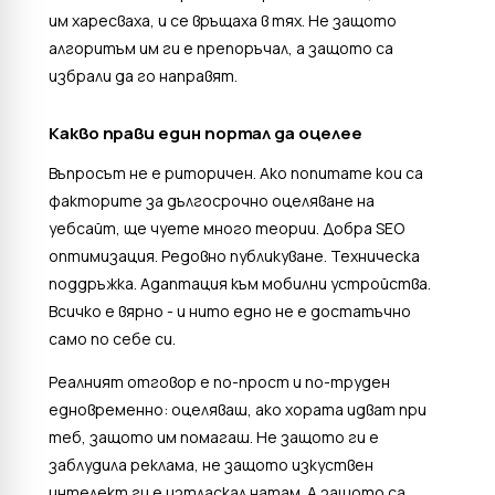
им харесваха, и се връщаха в тях. Не защото
алгоритъм им ги е препоръчал, а защото са
избрали да го направят.
Какво прави един портал да оцелее
Въпросът не е риторичен. Ако попитате кои са
факторите за дългосрочно оцеляване на
уебсайт, ще чуете много теории. Добра SEO
оптимизация. Редовно публикуване. Техническа
поддръжка. Адаптация към мобилни устройства.
Всичко е вярно - и нито едно не е достатъчно
само по себе си.
Реалният отговор е по-прост и по-труден
едновременно: оцеляваш, ако хората идват при
теб, защото им помагаш. Не защото ги е
заблудила реклама, не защото изкуствен
интелект ги е изтласкал натам. А защото са