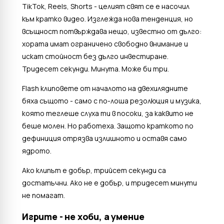
TikTok, Reels, Shorts - целият свят се е насочил
към кратко видео. Изглежда нова тенденция, но
всъщност потвърждава нещо, известно от дълго:
хората имат ограничено свободно внимание и
искат стойност без дълго инвестиране.
Тридесет секунди. Минута. Може би три.
Flash клиповете от началото на двехилядните
бяха същото - само с по-лоша резолюция и музика,
която теглеше слуха ти в посоки, за каквито не
беше молен. Но работеха. Защото краткото по
дефиниция отрязва излишното и оставя само
ядрото.
Ако клипът е добър, трийсет секунди са
достатъчни. Ако не е добър, и тридесет минути
не помагат.
Игрите - не хоби, а умение