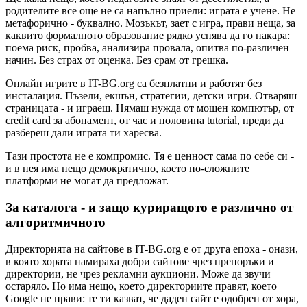
родителите все още не са напълно приели: играта е учене. Не
метафорично - буквално. Мозъкът, зает с игра, прави неща, за
каквито формалното образование рядко успява да го накара:
поема риск, пробва, анализира провала, опитва по-различен
начин. Без страх от оценка. Без срам от грешка.
Онлайн игрите в IT-BG.org са безплатни и работят без
инсталация. Пъзели, екшън, стратегии, детски игри. Отваряш
страницата - и играеш. Нямаш нужда от мощен компютър, от
credit card за абонамент, от час и половина tutorial, преди да
разбереш дали играта ти харесва.
Тази простота не е компромис. Тя е ценност сама по себе си -
и в нея има нещо демократично, което по-сложните
платформи не могат да предложат.
За каталога - и защо куриращото е различно от
алгоритмичното
Директорията на сайтове в IT-BG.org е от друга епоха - онази,
в която хората намираха добри сайтове чрез препоръки и
директории, не чрез рекламни аукциони. Може да звучи
остаряло. Но има нещо, което директориите правят, което
Google не прави: те ти казват, че даден сайт е одобрен от хора,