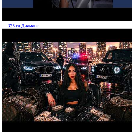
325 гл.
Диамант