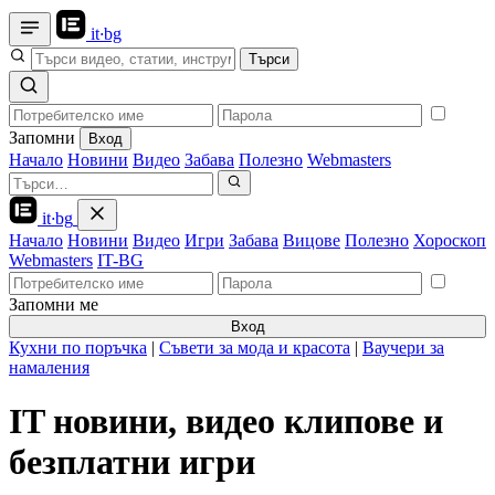
it
·
bg
Търси
Запомни
Вход
Начало
Новини
Видео
Забава
Полезно
Webmasters
it
·
bg
Начало
Новини
Видео
Игри
Забава
Вицове
Полезно
Хороскоп
Webmasters
IT-BG
Запомни ме
Вход
Кухни по поръчка
|
Съвети за мода и красота
|
Ваучери за
намаления
IT новини, видео клипове и
безплатни игри