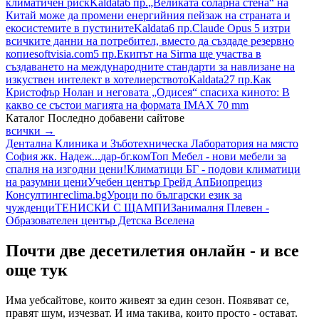
климатичен риск
Kaldata
6 пр.
„Великата соларна стена“ на
Китай може да промени енергийния пейзаж на страната и
екосистемите в пустините
Kaldata
6 пр.
Claude Opus 5 изтри
всичките данни на потребител, вместо да създаде резервно
копие
softvisia.com
5 пр.
Екипът на Sirma ще участва в
създаването на международните стандарти за навлизане на
изкуствен интелект в хотелиерството
Kaldata
27 пр.
Как
Кристофър Нолан и неговата „Одисея“ спасиха киното: В
какво се състои магията на формата IMAX 70 mm
Каталог
Последно добавени сайтове
всички →
Дентална Клиника и Зъботехническа Лаборатория на място
София жк. Надеж...
дар-бг.ком
Топ Мебел - нови мебели за
спалня на изгодни цени!
Климатици БГ - подови климатици
на разумни цени
Учебен център Грейд Ап
Биопрециз
Консултинг
eclima.bg
Уроци по български език за
чужденци
ТЕНИСКИ С ЩАМПИ
Занималня Плевен -
Образователен център Детска Вселена
Почти две десетилетия онлайн - и все
още тук
Има уебсайтове, които живеят за един сезон. Появяват се,
правят шум, изчезват. И има такива, които просто - остават.