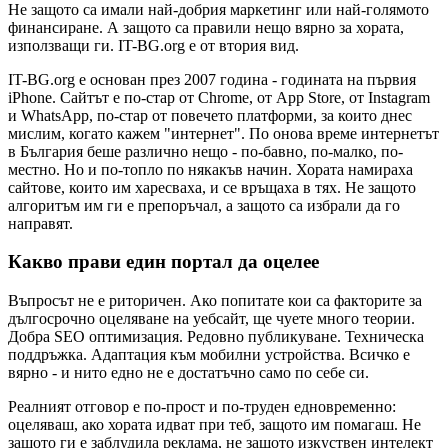
Не защото са имали най-добрия маркетинг или най-голямото
финансиране. А защото са правили нещо вярно за хората,
използващи ги. IT-BG.org е от втория вид.
IT-BG.org е основан през 2007 година - годината на първия
iPhone. Сайтът е по-стар от Chrome, от App Store, от Instagram
и WhatsApp, по-стар от повечето платформи, за които днес
мислим, когато кажем "интернет". По онова време интернетът
в България беше различно нещо - по-бавно, по-малко, по-
местно. Но и по-топло по някакъв начин. Хората намираха
сайтове, които им харесваха, и се връщаха в тях. Не защото
алгоритъм им ги е препоръчал, а защото са избрали да го
направят.
Какво прави един портал да оцелее
Въпросът не е риторичен. Ако попитате кои са факторите за
дългосрочно оцеляване на уебсайт, ще чуете много теории.
Добра SEO оптимизация. Редовно публикуване. Техническа
поддръжка. Адаптация към мобилни устройства. Всичко е
вярно - и нито едно не е достатъчно само по себе си.
Реалният отговор е по-прост и по-труден едновременно:
оцеляваш, ако хората идват при теб, защото им помагаш. Не
защото ги е заблудила реклама, не защото изкуствен интелект