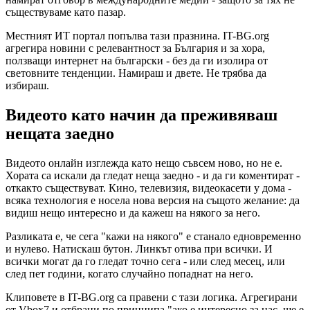
съществуваме като пазар.
Местният ИТ портал попълва тази празнина. IT-BG.org
агрегира новини с релевантност за България и за хора,
ползващи интернет на български - без да ги изолира от
световните тенденции. Намираш и двете. Не трябва да
избираш.
Видеото като начин да преживяваш
нещата заедно
Видеото онлайн изглежда като нещо съвсем ново, но не е.
Хората са искали да гледат неща заедно - и да ги коментират -
откакто съществуват. Кино, телевизия, видеокасети у дома -
всяка технология е носела нова версия на същото желание: да
видиш нещо интересно и да кажеш на някого за него.
Разликата е, че сега "кажи на някого" е станало едновременно
и нулево. Натискаш бутон. Линкът отива при всички. И
всички могат да го гледат точно сега - или след месец, или
след пет години, когато случайно попаднат на него.
Клиповете в IT-BG.org са правени с тази логика. Агрегирани
от Vbox7 и отбрани по принципа "ако е интересно за нас, ще е