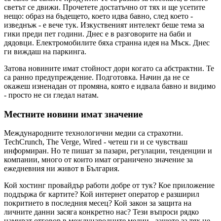
светът се движи. Прочетете достатъчно от тях и ще усетите
нещо: образ на бъдещето, което идва бавно, след което -
изведнъж - е вече тук. Изкуственият интелект беше тема за
гики преди пет години. Днес е в разговорите на баби и
дядовци. Електромобилите бяха странна идея на Мъск. Днес
ги виждаш на паркинга.
Затова новините имат стойност дори когато са абстрактни. Те
са ранно предупреждение. Подготовка. Начин да не се
окажеш изненадан от промяна, която е идвала бавно и видимо
- просто не си гледал натам.
Местните новини имат значение
Международните технологични медии са страхотни.
TechCrunch, The Verge, Wired - четеш ги и се чувстваш
информиран. Но те пишат за пазари, регулации, тенденции и
компании, много от които имат ограничено значение за
ежедневния ни живот в България.
Кой хостинг провайдър работи добре от тук? Кое приложение
поддържа бг картите? Кой интернет оператор е разширил
покритието в последния месец? Кой закон за защита на
личните данни засяга конкретно нас? Тези въпроси рядко
намират отговор в международните медии - защото за тях не