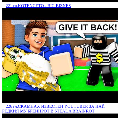
221 гл.
KOTENCETO - BIG BIZNES
226 гл.
СКАМНАХ ИЗВЕСТЕН YOUTUBER ЗА НАЙ-
РЕДКИЯ МУ БРЕЙНРОТ В STEAL A BRAINROT