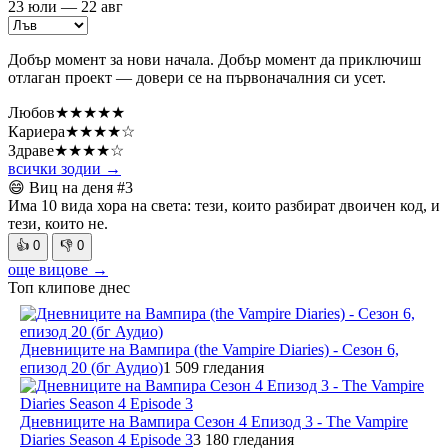
23 юли — 22 авг
Добър момент за нови начала. Добър момент да приключиш
отлаган проект — довери се на първоначалния си усет.
Любов
★★★★★
Кариера
★★★★☆
Здраве
★★★★☆
всички зодии →
😄 Виц на деня
#3
Има 10 вида хора на света: тези, които разбират двоичен код, и
тези, които не.
👍
0
👎
0
още вицове →
Топ клипове днес
Дневниците на Вампира (the Vampire Diaries) - Сезон 6,
епизод 20 (бг Аудио)
1 509 гледания
Дневниците на Вампира Сезон 4 Епизод 3 - The Vampire
Diaries Season 4 Episode 3
3 180 гледания