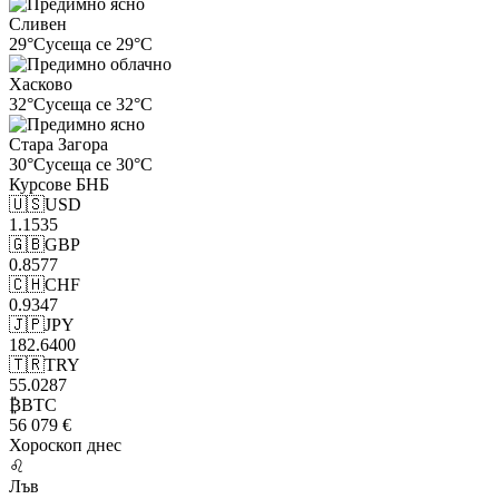
Сливен
29°C
усеща се 29°C
Хасково
32°C
усеща се 32°C
Стара Загора
30°C
усеща се 30°C
Курсове
БНБ
🇺🇸
USD
1.1535
🇬🇧
GBP
0.8577
🇨🇭
CHF
0.9347
🇯🇵
JPY
182.6400
🇹🇷
TRY
55.0287
₿
BTC
56 079 €
Хороскоп
днес
♌
Лъв