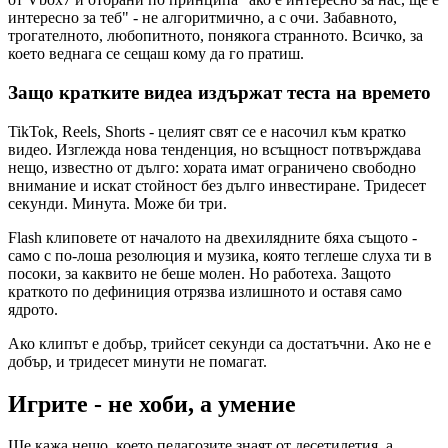
интересно за теб" - не алгоритмично, а с очи. Забавното,
трогателното, любопитното, понякога странното. Всичко, за
което веднага се сещаш кому да го пратиш.
Защо кратките видеа издържат теста на времето
TikTok, Reels, Shorts - целият свят се е насочил към кратко
видео. Изглежда нова тенденция, но всъщност потвърждава
нещо, известно от дълго: хората имат ограничено свободно
внимание и искат стойност без дълго инвестиране. Тридесет
секунди. Минута. Може би три.
Flash клиповете от началото на двехилядните бяха същото -
само с по-лоша резолюция и музика, която теглеше слуха ти в
посоки, за каквито не беше молен. Но работеха. Защото
краткото по дефиниция отрязва излишното и оставя само
ядрото.
Ако клипът е добър, трийсет секунди са достатъчни. Ако не е
добър, и тридесет минути не помагат.
Игрите - не хоби, а умение
Ще кажа нещо, което педагозите знаят от десетилетия, а