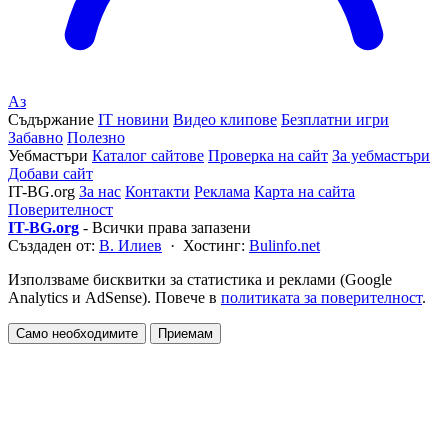
Аз
Съдържание
IT новини
Видео клипове
Безплатни игри
Забавно
Полезно
Уебмастъри
Каталог сайтове
Проверка на сайт
За уебмастъри
Добави сайт
IT-BG.org
За нас
Контакти
Реклама
Карта на сайта
Поверителност
IT-BG.org
- Всички права запазени
Създаден от:
В. Илиев
· Хостинг:
Bulinfo.net
Използваме бисквитки за статистика и реклами (Google
Analytics и AdSense). Повече в
политиката за поверителност
.
Само необходимите
Приемам