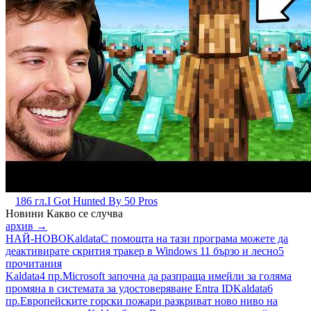
186 гл.
I Got Hunted By 50 Pros
Новини
Какво се случва
архив →
НАЙ-НОВО
Kaldata
С помощта на тази програма можете да
деактивирате скрития тракер в Windows 11 бързо и лесно
5
прочитания
Kaldata
4 пр.
Microsoft започна да разпраща имейли за голяма
промяна в системата за удостоверяване Entra ID
Kaldata
6
пр.
Европейските горски пожари разкриват ново ниво на