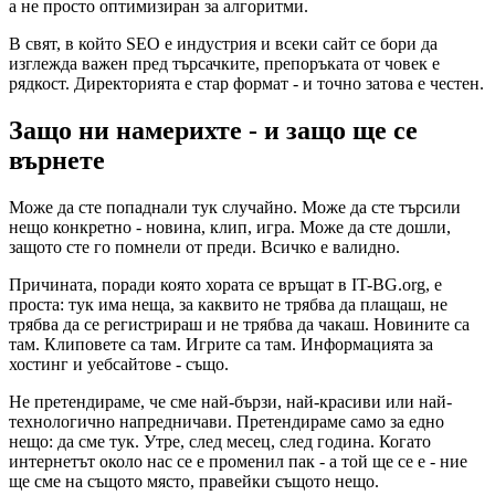
а не просто оптимизиран за алгоритми.
В свят, в който SEO е индустрия и всеки сайт се бори да
изглежда важен пред търсачките, препоръката от човек е
рядкост. Директорията е стар формат - и точно затова е честен.
Защо ни намерихте - и защо ще се
върнете
Може да сте попаднали тук случайно. Може да сте търсили
нещо конкретно - новина, клип, игра. Може да сте дошли,
защото сте го помнели от преди. Всичко е валидно.
Причината, поради която хората се връщат в IT-BG.org, е
проста: тук има неща, за каквито не трябва да плащаш, не
трябва да се регистрираш и не трябва да чакаш. Новините са
там. Клиповете са там. Игрите са там. Информацията за
хостинг и уебсайтове - също.
Не претендираме, че сме най-бързи, най-красиви или най-
технологично напредничави. Претендираме само за едно
нещо: да сме тук. Утре, след месец, след година. Когато
интернетът около нас се е променил пак - а той ще се е - ние
ще сме на същото място, правейки същото нещо.