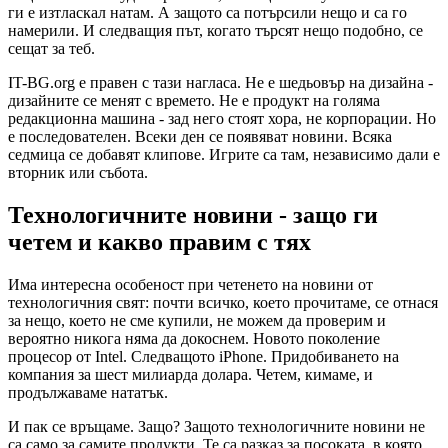
ги е изтласкал натам. А защото са потърсили нещо и са го
намерили. И следващия път, когато търсят нещо подобно, се
сещат за теб.
IT-BG.org е правен с тази нагласа. Не е шедьовър на дизайна -
дизайните се менят с времето. Не е продукт на голяма
редакционна машина - зад него стоят хора, не корпорации. Но
е последователен. Всеки ден се появяват новини. Всяка
седмица се добавят клипове. Игрите са там, независимо дали е
вторник или събота.
Технологичните новини - защо ги
четем и какво правим с тях
Има интересна особеност при четенето на новини от
технологичния свят: почти всичко, което прочитаме, се отнася
за нещо, което не сме купили, не можем да проверим и
вероятно никога няма да докоснем. Новото поколение
процесор от Intel. Следващото iPhone. Придобиването на
компания за шест милиарда долара. Четем, кимаме, и
продължаваме нататък.
И пак се връщаме. Защо? Защото технологичните новини не
са само за самите продукти. Те са разказ за посоката, в която