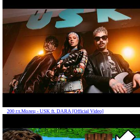
200 гл.
Mолец - USK ft. DARA [Official Video]