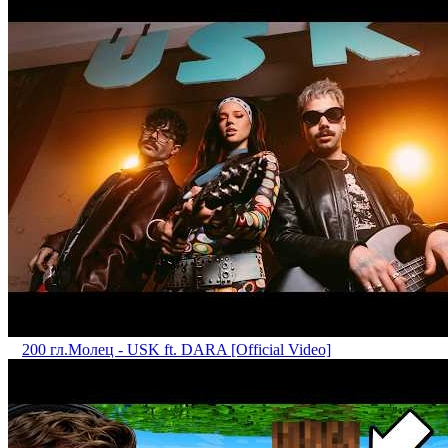
200 гл.
Mолец - USK ft. DARA [Official Video]