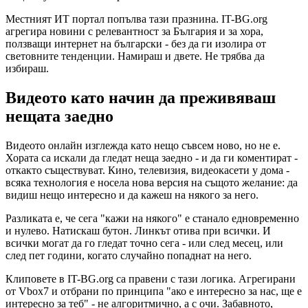
Местният ИТ портал попълва тази празнина. IT-BG.org
агрегира новини с релевантност за България и за хора,
ползващи интернет на български - без да ги изолира от
световните тенденции. Намираш и двете. Не трябва да
избираш.
Видеото като начин да преживяваш
нещата заедно
Видеото онлайн изглежда като нещо съвсем ново, но не е.
Хората са искали да гледат неща заедно - и да ги коментират -
откакто съществуват. Кино, телевизия, видеокасети у дома -
всяка технология е носела нова версия на същото желание: да
видиш нещо интересно и да кажеш на някого за него.
Разликата е, че сега "кажи на някого" е станало едновременно
и нулево. Натискаш бутон. Линкът отива при всички. И
всички могат да го гледат точно сега - или след месец, или
след пет години, когато случайно попаднат на него.
Клиповете в IT-BG.org са правени с тази логика. Агрегирани
от Vbox7 и отбрани по принципа "ако е интересно за нас, ще е
интересно за теб" - не алгоритмично, а с очи. Забавното,