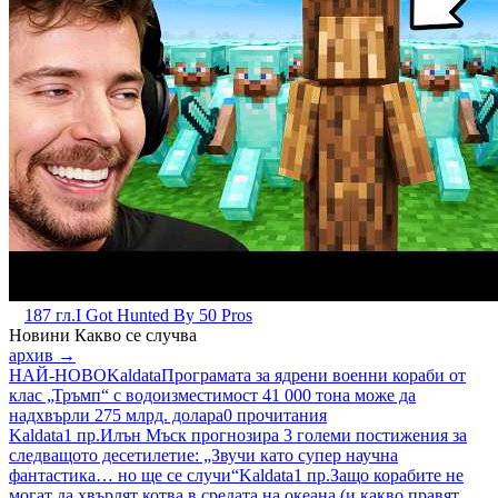
187 гл.
I Got Hunted By 50 Pros
Новини
Какво се случва
архив →
НАЙ-НОВО
Kaldata
Програмата за ядрени военни кораби от
клас „Тръмп“ с водоизместимост 41 000 тона може да
надхвърли 275 млрд. долара
0 прочитания
Kaldata
1 пр.
Илън Мъск прогнозира 3 големи постижения за
следващото десетилетие: „Звучи като супер научна
фантастика… но ще се случи“
Kaldata
1 пр.
Защо корабите не
могат да хвърлят котва в средата на океана (и какво правят