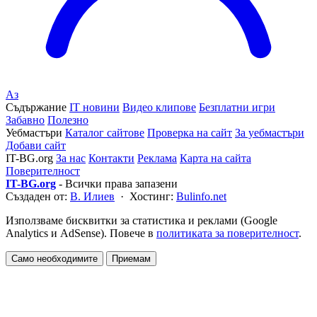
Аз
Съдържание
IT новини
Видео клипове
Безплатни игри
Забавно
Полезно
Уебмастъри
Каталог сайтове
Проверка на сайт
За уебмастъри
Добави сайт
IT-BG.org
За нас
Контакти
Реклама
Карта на сайта
Поверителност
IT-BG.org
- Всички права запазени
Създаден от:
В. Илиев
· Хостинг:
Bulinfo.net
Използваме бисквитки за статистика и реклами (Google
Analytics и AdSense). Повече в
политиката за поверителност
.
Само необходимите
Приемам