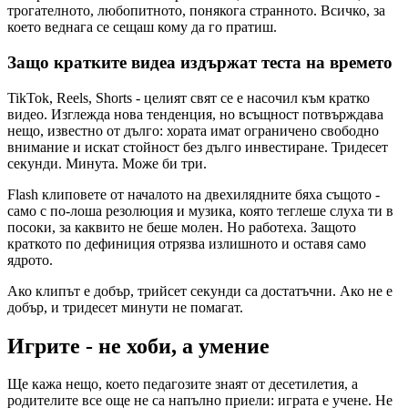
трогателното, любопитното, понякога странното. Всичко, за
което веднага се сещаш кому да го пратиш.
Защо кратките видеа издържат теста на времето
TikTok, Reels, Shorts - целият свят се е насочил към кратко
видео. Изглежда нова тенденция, но всъщност потвърждава
нещо, известно от дълго: хората имат ограничено свободно
внимание и искат стойност без дълго инвестиране. Тридесет
секунди. Минута. Може би три.
Flash клиповете от началото на двехилядните бяха същото -
само с по-лоша резолюция и музика, която теглеше слуха ти в
посоки, за каквито не беше молен. Но работеха. Защото
краткото по дефиниция отрязва излишното и оставя само
ядрото.
Ако клипът е добър, трийсет секунди са достатъчни. Ако не е
добър, и тридесет минути не помагат.
Игрите - не хоби, а умение
Ще кажа нещо, което педагозите знаят от десетилетия, а
родителите все още не са напълно приели: играта е учене. Не