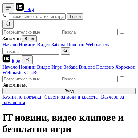
it
·
bg
Търси
Запомни
Вход
Начало
Новини
Видео
Забава
Полезно
Webmasters
it
·
bg
Начало
Новини
Видео
Игри
Забава
Вицове
Полезно
Хороскоп
Webmasters
IT-BG
Запомни ме
Вход
Кухни по поръчка
|
Съвети за мода и красота
|
Ваучери за
намаления
IT новини, видео клипове и
безплатни игри