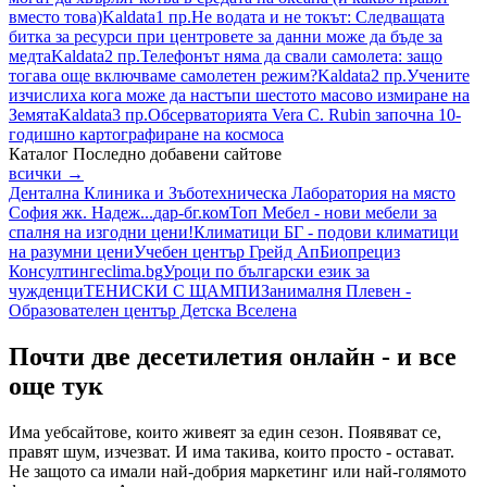
вместо това)
Kaldata
1 пр.
Не водата и не токът: Следващата
битка за ресурси при центровете за данни може да бъде за
медта
Kaldata
2 пр.
Телефонът няма да свали самолета: защо
тогава още включваме самолетен режим?
Kaldata
2 пр.
Учените
изчислиха кога може да настъпи шестото масово измиране на
Земята
Kaldata
3 пр.
Обсерваторията Vera C. Rubin започна 10-
годишно картографиране на космоса
Каталог
Последно добавени сайтове
всички →
Дентална Клиника и Зъботехническа Лаборатория на място
София жк. Надеж...
дар-бг.ком
Топ Мебел - нови мебели за
спалня на изгодни цени!
Климатици БГ - подови климатици
на разумни цени
Учебен център Грейд Ап
Биопрециз
Консултинг
eclima.bg
Уроци по български език за
чужденци
ТЕНИСКИ С ЩАМПИ
Занималня Плевен -
Образователен център Детска Вселена
Почти две десетилетия онлайн - и все
още тук
Има уебсайтове, които живеят за един сезон. Появяват се,
правят шум, изчезват. И има такива, които просто - остават.
Не защото са имали най-добрия маркетинг или най-голямото