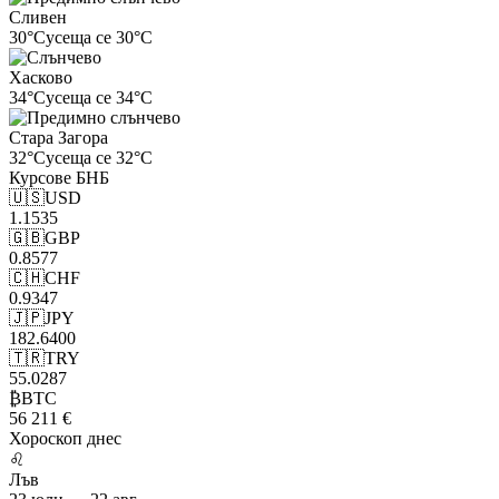
Сливен
30°C
усеща се 30°C
Хасково
34°C
усеща се 34°C
Стара Загора
32°C
усеща се 32°C
Курсове
БНБ
🇺🇸
USD
1.1535
🇬🇧
GBP
0.8577
🇨🇭
CHF
0.9347
🇯🇵
JPY
182.6400
🇹🇷
TRY
55.0287
₿
BTC
56 211 €
Хороскоп
днес
♌
Лъв