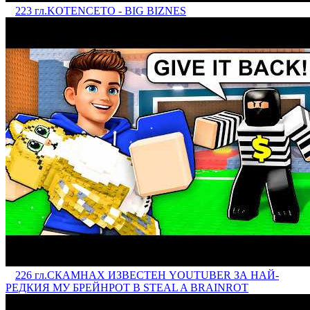
223 гл.
KOTENCETO - BIG BIZNES
226 гл.
СКАМНАХ ИЗВЕСТЕН YOUTUBER ЗА НАЙ-
РЕДКИЯ МУ БРЕЙНРОТ В STEAL A BRAINROT