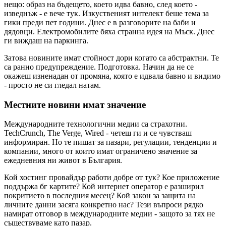
нещо: образ на бъдещето, което идва бавно, след което -
изведнъж - е вече тук. Изкуственият интелект беше тема за
гики преди пет години. Днес е в разговорите на баби и
дядовци. Електромобилите бяха странна идея на Мъск. Днес
ги виждаш на паркинга.
Затова новините имат стойност дори когато са абстрактни. Те
са ранно предупреждение. Подготовка. Начин да не се
окажеш изненадан от промяна, която е идвала бавно и видимо
- просто не си гледал натам.
Местните новини имат значение
Международните технологични медии са страхотни.
TechCrunch, The Verge, Wired - четеш ги и се чувстваш
информиран. Но те пишат за пазари, регулации, тенденции и
компании, много от които имат ограничено значение за
ежедневния ни живот в България.
Кой хостинг провайдър работи добре от тук? Кое приложение
поддържа бг картите? Кой интернет оператор е разширил
покритието в последния месец? Кой закон за защита на
личните данни засяга конкретно нас? Тези въпроси рядко
намират отговор в международните медии - защото за тях не
съществуваме като пазар.