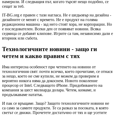
намерили. И следващия път, когато търсят нещо подобно, се
сещат за теб.
IT-BG.org е правен с тази нагласа. Не е шедьовър на дизайна -
дизайните се менят с времето. Не е продукт на голяма
редакционна машина - зад него стоят хора, не корпорации. Но
е последователен. Всеки ден се появяват новини. Всяка
седмица се добавят клипове. Игрите са там, независимо дали е
вторник или събота.
Технологичните новини - защо ги
четем и какво правим с тях
Има интересна особеност при четенето на новини от
технологичния свят: почти всичко, което прочитаме, се отнася
за нещо, което не сме купили, не можем да проверим и
вероятно никога няма да докоснем. Новото поколение
процесор от Intel. Следващото iPhone. Придобиването на
компания за шест милиарда долара. Четем, кимаме, и
продължаваме нататък.
И пак се връщаме. Защо? Защото технологичните новини не
са само за самите продукти. Те са разказ за посоката, в която
светът се движи. Прочетете достатъчно от тях и ще усетите