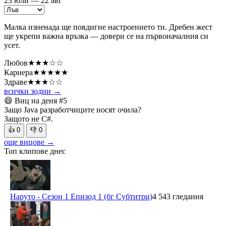
23 юли — 22 авг
Малка изненада ще повдигне настроението ти. Дребен жест
ще укрепи важна връзка — довери се на първоначалния си
усет.
Любов
★★★☆☆
Кариера
★★★★★
Здраве
★★★☆☆
всички зодии →
😄 Виц на деня
#5
Защо Java разработчиците носят очила?
Защото не C#.
👍
0
👎
0
още вицове →
Топ клипове днес
Наруто - Сезон 1 Епизод 1 (бг Субтитри)
4 543 гледания