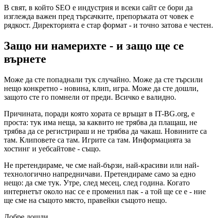
В свят, в който SEO е индустрия и всеки сайт се бори да
изглежда важен пред търсачките, препоръката от човек е
рядкост. Директорията е стар формат - и точно затова е честен.
Защо ни намерихте - и защо ще се
върнете
Може да сте попаднали тук случайно. Може да сте търсили
нещо конкретно - новина, клип, игра. Може да сте дошли,
защото сте го помнели от преди. Всичко е валидно.
Причината, поради която хората се връщат в IT-BG.org, е
проста: тук има неща, за каквито не трябва да плащаш, не
трябва да се регистрираш и не трябва да чакаш. Новините са
там. Клиповете са там. Игрите са там. Информацията за
хостинг и уебсайтове - също.
Не претендираме, че сме най-бързи, най-красиви или най-
технологично напредничави. Претендираме само за едно
нещо: да сме тук. Утре, след месец, след година. Когато
интернетът около нас се е променил пак - а той ще се е - ние
ще сме на същото място, правейки същото нещо.
Добре дошли.