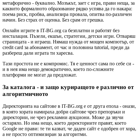
метафорично - буквално. Мозъкът, зает с игра, прави неща, за
каквито формалното образование рядко успява да го накара:
поема риск, пробва, анализира провала, опитва по-различен
начин. Без страх от оценка. Без срам от грешка.
Онлайн игрите в IT-BG.org са безплатни и работят без
инсталация. Пъзели, екшън, стратегии, детски игри. Отваряш
страницата - и играеш. Нямаш нужда от мощен компютър, от
credit card за абонамент, от час и половина tutorial, преди да
разбереш дали играта ти харесва.
Тази простота не е компромис. Тя е ценност сама по себе си -
и в нея има нещо демократично, което по-сложните
платформи не могат да предложат.
За каталога - и защо куриращото е различно от
алгоритмичното
Директорията на сайтове в IT-BG.org е от друга епоха - онази,
в която хората намираха добри сайтове чрез препоръки и
директории, не чрез рекламни аукциони. Може да звучи
остаряло. Но има нещо, което директориите правят, което
Google не прави: те ти казват, че даден сайт е одобрен от хора,
а не просто оптимизиран за алгоритми.