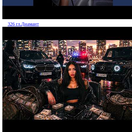
326 гл.
Диамант