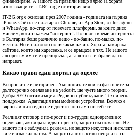
финансиране. А защото са правили нещо вярно за хората,
използващи ги. IT-BG.org е от втория вид.
IT-BG.org е основан през 2007 година - годината на първия
iPhone. Сайтът е по-стар от Chrome, от App Store, от Instagram
и WhatsApp, по-стар от повечето платформи, за които днес
мислим, когато кажем "интернет". По онова време интернетът
в България беше различно нещо - по-бавно, по-малко, по-
местно. Но и по-топло по някакъв начин. Хората намираха
сайтове, които им харесваха, и се връщаха в тях. Не защото
алгоритъм им ги е препоръчал, а защото са избрали да го
направят.
Какво прави един портал да оцелее
Въпросът не е риторичен. Ако попитате кои са факторите за
дългосрочно оцеляване на уебсайт, ще чуете много теории.
Добра SEO оптимизация. Редовно публикуване. Техническа
поддръжка. Адаптация към мобилни устройства. Всичко е
вярно - и нито едно не е достатъчно само по себе си.
Реалният отговор е по-прост и по-труден едновременно:
оцеляваш, ако хората идват при теб, защото им помагаш. Не
защото ги е заблудила реклама, не защото изкуствен интелект
ги е изтласкал натам. А защото са потърсили нещо и са го