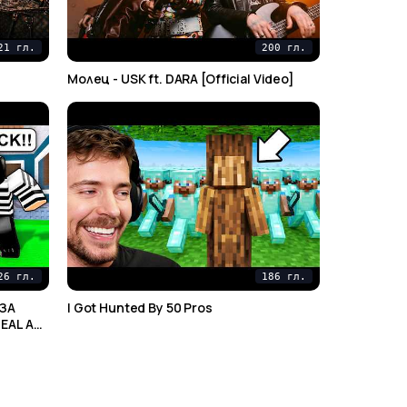
21 гл.
200 гл.
Mолец - USK ft. DARA [Official Video]
26 гл.
186 гл.
I Got Hunted By 50 Pros
EAL A