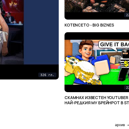
2
KOTENCETO - BIG BIZNES
326 гл.
2
СКАМНАХ ИЗВЕСТЕН YOUTUBER ЗА
НАЙ-РЕДКИЯ МУ БРЕЙНРОТ В ST
BRAINROT
архив →