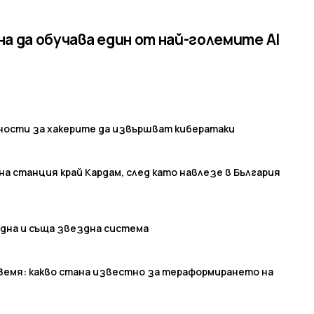
на да обучава един от най-големите AI
ости за хакерите да извършват кибератаки
на станция край Кардам, след като навлезе в България
една и съща звездна система
 Земя: какво стана известно за тераформирането на