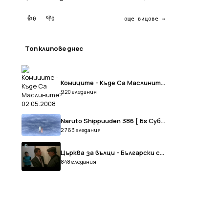
👍
👎
0
0
още вицове →
Топ клипове днес
Комиците - Къде Са Маслините? 02.05.2008
920 гледания
Naruto Shippuuden 386 [ Бг Субс ] Върховно Качество
2 763 гледания
Църква за вълци - Български сериал Епизод 2
848 гледания