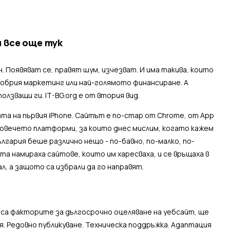
и все още тук
. Появяват се, правят шум, изчезват. И има такива, които
добрия маркетинг или най-голямото финансиране. А
олзващи ги. IT-BG.org е от втория вид.
ната на първия iPhone. Сайтът е по-стар от Chrome, от App
 повечето платформи, за които днес мислим, когато кажем
лгария беше различно нещо - по-бавно, по-малко, по-
ата намираха сайтове, които им харесваха, и се връщаха в
л, а защото са избрали да го направят.
 са факторите за дългосрочно оцеляване на уебсайт, ще
. Редовно публикуване. Техническа поддръжка. Адаптация