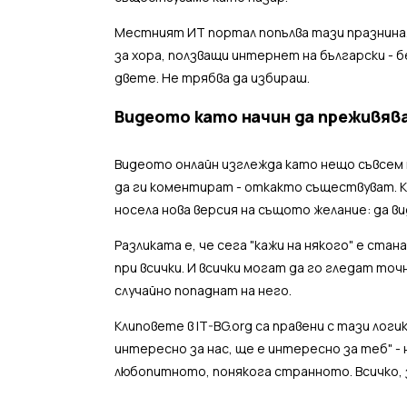
Местният ИТ портал попълва тази празнина. 
за хора, ползващи интернет на български - 
двете. Не трябва да избираш.
Видеото като начин да преживяв
Видеото онлайн изглежда като нещо съвсем но
да ги коментират - откакто съществуват. Ки
носела нова версия на същото желание: да в
Разликата е, че сега "кажи на някого" е ста
при всички. И всички могат да го гледат точн
случайно попаднат на него.
Клиповете в IT-BG.org са правени с тази логи
интересно за нас, ще е интересно за теб" -
любопитното, понякога странното. Всичко, 