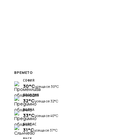
ВРЕМЕТО
СОФИЯ
30°C
усеща се 30°C
ПЛОВДИВ
32°C
усеща се 32°C
ВАРНА
33°C
усеща се 40°C
БУРГАС
31°C
усеща се 37°C
РУСЕ