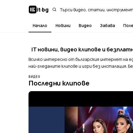
it
·
bg
Начало
Новини
Видео
Забава
Пол
IT новини, видео клипове и безплат
Всичко интересно от българския интернет на ед
най-гледаните клипове и игри без инсталация. Бе
ВИДЕО
Последни клипове