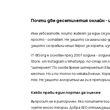
Почти две десетилетия онлайн - 
Има уебсайтове, които живеят за един сезон
просто - остават. Не защото са имали най-
защото са правили нещо вярно за хората, изп
IT-BG.org е основан през 2007 година - годи
Store, от Instagram и WhatsApp, по-стар от
"интернет". По онова време интернетът в Бъ
местно. Но и по-топло по някакъв начин. Хор
тях. Не защото алгоритъм им ги е препоръча
Какво прави един портал да оцелее
Въпросът не е риторичен. Ако попитате кои
чуете много теории. Добра SEO оптимизация