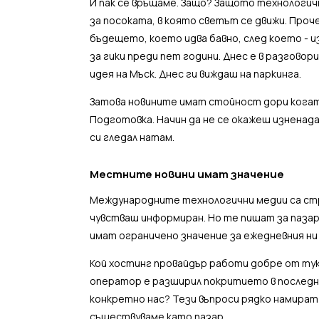
И пак се връщаме. Защо? Защото технологичн
за посоката, в която светът се движи. Про
бъдещето, което идва бавно, след което - 
за гики преди пет години. Днес е в разгово
идея на Мъск. Днес ги виждаш на паркинга.
Затова новините имат стойност дори когат
Подготовка. Начин да не се окажеш изненада
си гледал натам.
Местните новини имат значение
Международните технологични медии са страх
чувстваш информиран. Но те пишат за пазар
имат ограничено значение за ежедневния ни 
Кой хостинг провайдър работи добре от ту
оператор е разширил покритието в последни
конкретно нас? Тези въпроси рядко намират
съществуваме като пазар.