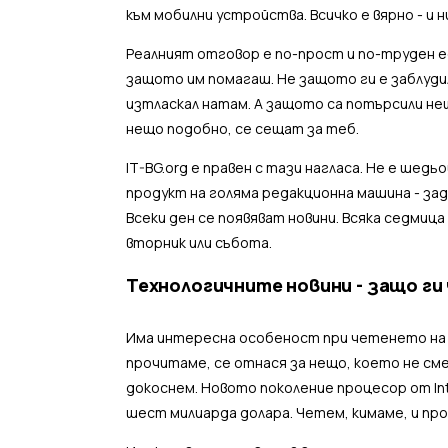
към мобилни устройства. Всичко е вярно - и 
Реалният отговор е по-прост и по-труден е
защото им помагаш. Не защото ги е заблуди
изтласкал натам. А защото са потърсили нещ
нещо подобно, се сещат за теб.
IT-BG.org е правен с тази нагласа. Не е шедь
продукт на голяма редакционна машина - зад
Всеки ден се появяват новини. Всяка седмица
вторник или събота.
Технологичните новини - защо ги 
Има интересна особеност при четенето на 
прочитаме, се отнася за нещо, което не сме
докоснем. Новото поколение процесор от Int
шест милиарда долара. Четем, кимаме, и пр