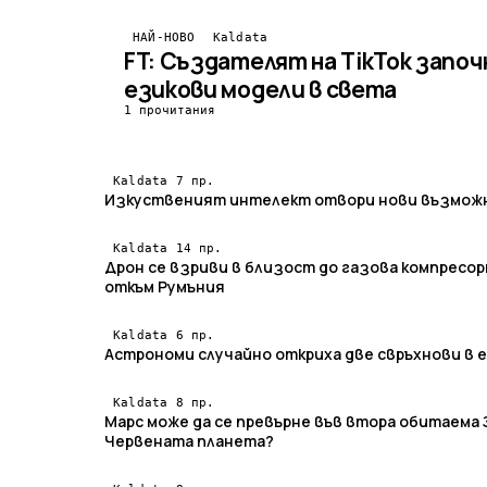
НАЙ-НОВО
Kaldata
FT: Създателят на TikTok започ
езикови модели в света
1 прочитания
7 пр.
Kaldata
Изкуственият интелект отвори нови възможн
14 пр.
Kaldata
Дрон се взриви в близост до газова компресор
откъм Румъния
6 пр.
Kaldata
Астрономи случайно откриха две свръхнови в 
8 пр.
Kaldata
Марс може да се превърне във втора обитаема
Червената планета?