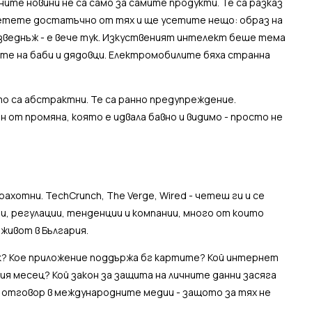
ите новини не са само за самите продукти. Те са разказ
четете достатъчно от тях и ще усетите нещо: образ на
изведнъж - е вече тук. Изкуственият интелект беше тема
рите на баби и дядовци. Електромобилите бяха странна
о са абстрактни. Те са ранно предупреждение.
н от промяна, която е идвала бавно и видимо - просто не
отни. TechCrunch, The Verge, Wired - четеш ги и се
и, регулации, тенденции и компании, много от които
живот в България.
к? Кое приложение поддържа бг картите? Кой интернет
я месец? Кой закон за защита на личните данни засяга
 отговор в международните медии - защото за тях не