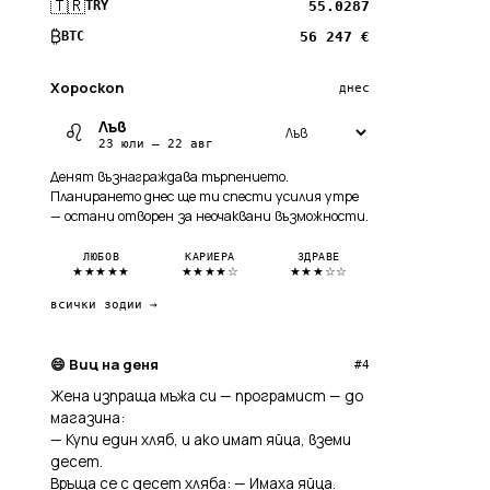
🇹🇷
55.0287
TRY
₿
56 247 €
BTC
Хороскоп
днес
Лъв
♌
23 юли — 22 авг
Денят възнаграждава търпението.
Планирането днес ще ти спести усилия утре
— остани отворен за неочаквани възможности.
ЛЮБОВ
КАРИЕРА
ЗДРАВЕ
★★★★★
★★★★☆
★★★☆☆
всички зодии →
😄 Виц на деня
#4
Жена изпраща мъжа си — програмист — до
магазина:
— Купи един хляб, и ако имат яйца, вземи
десет.
Връща се с десет хляба: — Имаха яйца.