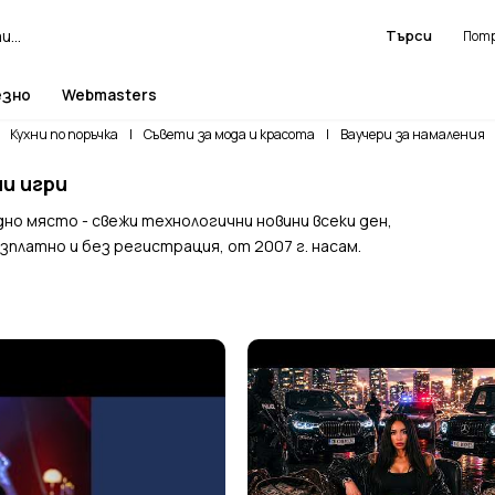
Търси
езно
Webmasters
Кухни по поръчка
|
Съвети за мода и красота
|
Ваучери за намаления
ни игри
но място - свежи технологични новини всеки ден,
зплатно и без регистрация, от 2007 г. насам.