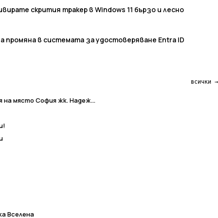
вирате скрития тракер в Windows 11 бързо и лесно
ма промяна в системата за удостоверяване Entra ID
всички →
на място София жк. Надеж...
и!
и
ка Вселена