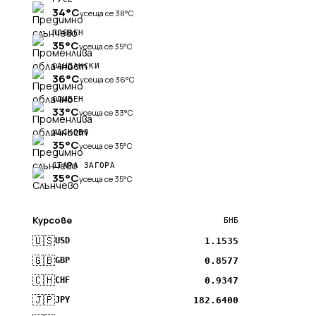
34°C
усеща се 38°C
ПЛЕВЕН
35°C
усеща се 35°C
САНДАНСКИ
36°C
усеща се 36°C
СЛИВЕН
33°C
усеща се 33°C
ХАСКОВО
35°C
усеща се 35°C
СТАРА ЗАГОРА
35°C
усеща се 35°C
Курсове
БНБ
🇺🇸
1.1535
USD
🇬🇧
0.8577
GBP
🇨🇭
0.9347
CHF
🇯🇵
182.6400
JPY