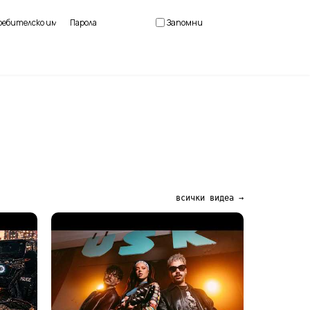
Вход
Запомни
всички видеа →