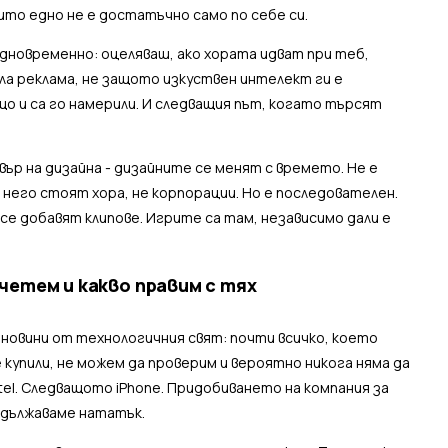
нито едно не е достатъчно само по себе си.
дновременно: оцеляваш, ако хората идват при теб,
ла реклама, не защото изкуствен интелект ги е
о и са го намерили. И следващия път, когато търсят
овър на дизайна - дизайните се менят с времето. Не е
 него стоят хора, не корпорации. Но е последователен.
 се добавят клипове. Игрите са там, независимо дали е
четем и какво правим с тях
новини от технологичния свят: почти всичко, което
 купили, не можем да проверим и вероятно никога няма да
el. Следващото iPhone. Придобиването на компания за
одължаваме нататък.