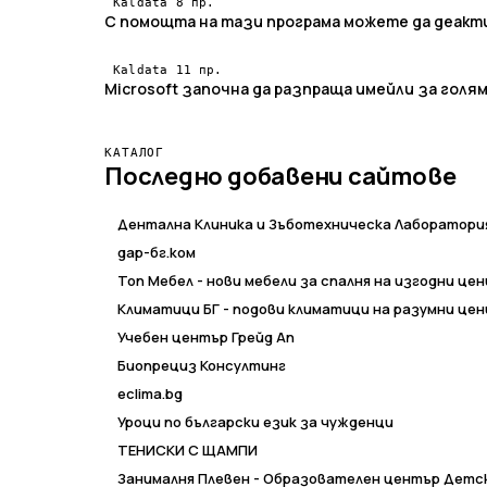
8 пр.
Kaldata
С помощта на тази програма можете да деакти
11 пр.
Kaldata
Microsoft започна да разпраща имейли за голя
КАТАЛОГ
Последно добавени сайтове
Дентална Клиника и Зъботехническа Лаборатория 
дар-бг.ком
Топ Мебел - нови мебели за спалня на изгодни цен
Климатици БГ - подови климатици на разумни цен
Учебен център Грейд Ап
Биопрециз Консултинг
eclima.bg
Уроци по български език за чужденци
ТЕНИСКИ С ЩАМПИ
Занималня Плевен - Образователен център Детс