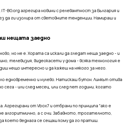
IT-BG.org агрегира новини с релевантност за България и
без да ги изолира от световните тенденции. Намираш и
аш нещата заедно
во, но не е. Хората са искали да гледат неща заедно - и
но, телевизия, видеокасети у дома - всяка технология е
идиш нещо интересно и да кажеш на някого за него.
нало едновременно и нулево. Натискаш бутон. Линкът отива
о сега - или след месец, или след пет години, когато
ка. Агрегирани от Vbox7 и отбрани по принципа "ако е
 не алгоритмично, а с очи. Забавното, трогателното,
за което веднага се сещаш кому да го пратиш.