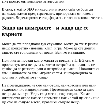
а не просто оптимизиран за алгоритми.
В свят, в който SEO е индустрия и всеки сайт се бори да
изглежда важен пред търсачките, препоръката от човек е
рядкост. Директорията е стар формат - и точно затова е честен.
Защо ни намерихте - и защо ще се
върнете
Може да сте попаднали тук случайно. Може да сте търсили
нещо конкретно - новина, клип, игра. Може да сте дошли,
защото сте го помнели от преди. Всичко е валидно.
Причината, поради която хората се връщат в IT-BG.org, е
проста: тук има неща, за каквито не трябва да плащаш, не
трябва да се регистрираш и не трябва да чакаш. Новините са
там. Клиповете са там. Игрите са там. Информацията за
хостинг и уебсайтове - също.
Не претендираме, че сме най-бързи, най-красиви или най-
технологично напредничави. Претендираме само за едно
нещо: да сме тук. Утре, след месец, след година. Когато
интернетът около нас се е променил пак - а той ще се е - ние
ще сме на същото място, правейки същото нещо.