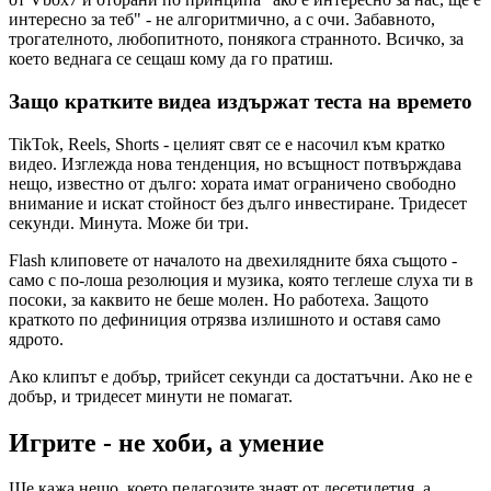
интересно за теб" - не алгоритмично, а с очи. Забавното,
трогателното, любопитното, понякога странното. Всичко, за
което веднага се сещаш кому да го пратиш.
Защо кратките видеа издържат теста на времето
TikTok, Reels, Shorts - целият свят се е насочил към кратко
видео. Изглежда нова тенденция, но всъщност потвърждава
нещо, известно от дълго: хората имат ограничено свободно
внимание и искат стойност без дълго инвестиране. Тридесет
секунди. Минута. Може би три.
Flash клиповете от началото на двехилядните бяха същото -
само с по-лоша резолюция и музика, която теглеше слуха ти в
посоки, за каквито не беше молен. Но работеха. Защото
краткото по дефиниция отрязва излишното и оставя само
ядрото.
Ако клипът е добър, трийсет секунди са достатъчни. Ако не е
добър, и тридесет минути не помагат.
Игрите - не хоби, а умение
Ще кажа нещо, което педагозите знаят от десетилетия, а