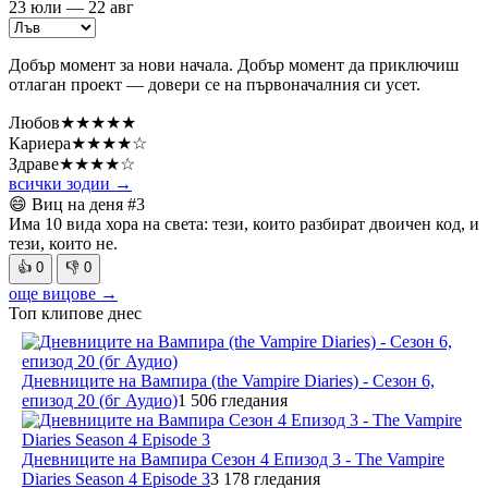
23 юли — 22 авг
Добър момент за нови начала. Добър момент да приключиш
отлаган проект — довери се на първоначалния си усет.
Любов
★★★★★
Кариера
★★★★☆
Здраве
★★★★☆
всички зодии →
😄 Виц на деня
#3
Има 10 вида хора на света: тези, които разбират двоичен код, и
тези, които не.
👍
0
👎
0
още вицове →
Топ клипове днес
Дневниците на Вампира (the Vampire Diaries) - Сезон 6,
епизод 20 (бг Аудио)
1 506 гледания
Дневниците на Вампира Сезон 4 Епизод 3 - The Vampire
Diaries Season 4 Episode 3
3 178 гледания