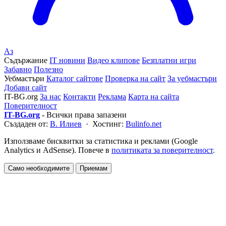
Аз
Съдържание
IT новини
Видео клипове
Безплатни игри
Забавно
Полезно
Уебмастъри
Каталог сайтове
Проверка на сайт
За уебмастъри
Добави сайт
IT-BG.org
За нас
Контакти
Реклама
Карта на сайта
Поверителност
IT-BG.org
- Всички права запазени
Създаден от:
В. Илиев
· Хостинг:
Bulinfo.net
Използваме бисквитки за статистика и реклами (Google
Analytics и AdSense). Повече в
политиката за поверителност
.
Само необходимите
Приемам