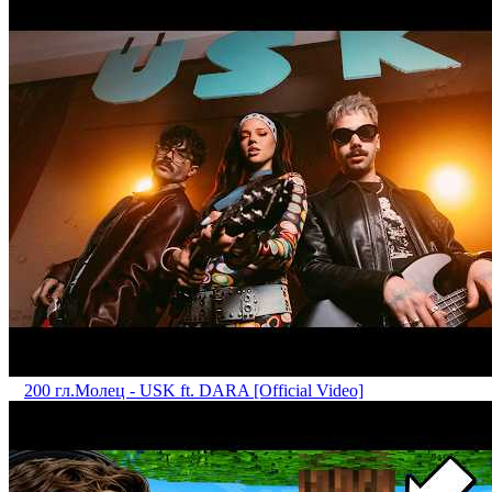
200 гл.
Mолец - USK ft. DARA [Official Video]