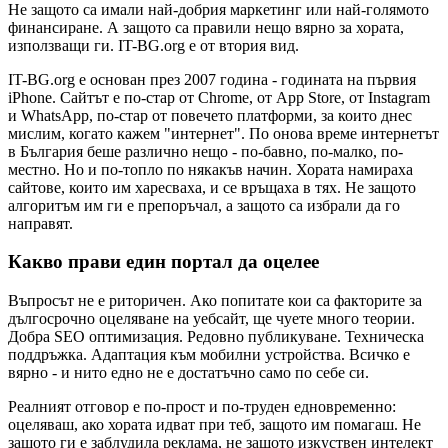
Не защото са имали най-добрия маркетинг или най-голямото
финансиране. А защото са правили нещо вярно за хората,
използващи ги. IT-BG.org е от втория вид.
IT-BG.org е основан през 2007 година - годината на първия
iPhone. Сайтът е по-стар от Chrome, от App Store, от Instagram
и WhatsApp, по-стар от повечето платформи, за които днес
мислим, когато кажем "интернет". По онова време интернетът
в България беше различно нещо - по-бавно, по-малко, по-
местно. Но и по-топло по някакъв начин. Хората намираха
сайтове, които им харесваха, и се връщаха в тях. Не защото
алгоритъм им ги е препоръчал, а защото са избрали да го
направят.
Какво прави един портал да оцелее
Въпросът не е риторичен. Ако попитате кои са факторите за
дългосрочно оцеляване на уебсайт, ще чуете много теории.
Добра SEO оптимизация. Редовно публикуване. Техническа
поддръжка. Адаптация към мобилни устройства. Всичко е
вярно - и нито едно не е достатъчно само по себе си.
Реалният отговор е по-прост и по-труден едновременно:
оцеляваш, ако хората идват при теб, защото им помагаш. Не
защото ги е заблудила реклама, не защото изкуствен интелект