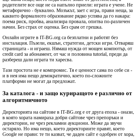
родителите все още не са напълно приели: играта е учене. Не
метафорично - буквално. Мозъкът, зает с игра, прави неща, за
каквито формалното образование рядко успява да го накара:
поема риск, пробва, анализира провала, опитва по-различен
начин. Без страх от оценка. Без срам от грешка.
Онлайн игрите в IT-BG.org са безплатни и работят без
инсталация. Пъзели, екшън, стратегии, детски игри. Отваряш
страницата - и играеш. Нямаш нужда от мощен компютър, от
credit card за абонамент, от час и половина tutorial, преди да
разбереш дали играта ти харесва.
Тази простота не е компромис. Тя е ценност сама по себе си -
и в нея има нещо демократично, което по-сложните
платформи не могат да предложат.
За каталога - и защо куриращото е различно от
алгоритмичното
Директорията на сайтове в IT-BG.org е от друга епоха - онази,
в която хората намираха добри сайтове чрез препоръки и
директории, не чрез рекламни аукциони. Може да звучи
остаряло. Но има нещо, което директориите правят, което
Google не прави: те ти казват, че даден сайт е одобрен от хора,