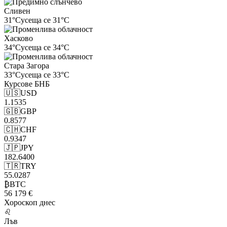
Сливен
31°C
усеща се 31°C
Хасково
34°C
усеща се 34°C
Стара Загора
33°C
усеща се 33°C
Курсове
БНБ
🇺🇸
USD
1.1535
🇬🇧
GBP
0.8577
🇨🇭
CHF
0.9347
🇯🇵
JPY
182.6400
🇹🇷
TRY
55.0287
₿
BTC
56 179 €
Хороскоп
днес
♌
Лъв