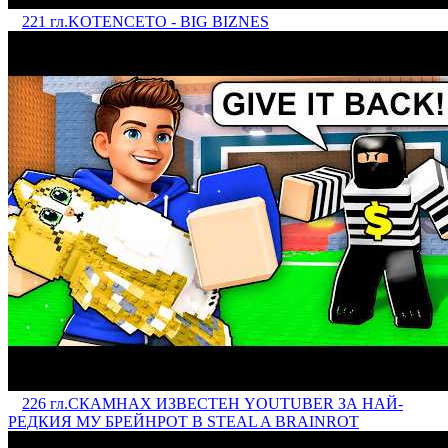
221 гл.
KOTENCETO - BIG BIZNES
226 гл.
СКАМНАХ ИЗВЕСТЕН YOUTUBER ЗА НАЙ-
РЕДКИЯ МУ БРЕЙНРОТ В STEAL A BRAINROT