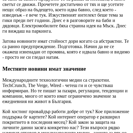
светът се движи. Прочетете достатъчно от тях и ще усетите
нещо: образ на бъдещето, което идва бавно, след което -
изведнъж - е вече тук. Изкуственият интелект беше тема за
гики преди пет години. Днес е в разговорите на баби и
дядовци. Електромобилите бяха странна идея на Мъск. Днес
ги виждаш на паркинга.
Затова новините имат стойност дори когато са абстрактни. Те
са ранно предупреждение. Подготовка. Начин да не се
окажеш изненадан от промяна, която е идвала бавно и видимо
- просто не си гледал натам.
Местните новини имат значение
Международните технологични медии са страхотни.
TechCrunch, The Verge, Wired - четеш ги и се чувстваш
информиран. Но те пишат за пазари, регулации, тенденции и
компании, много от които имат ограничено значение за
ежедневния ни живот в България.
Кой хостинг провайдър работи добре от тук? Кое приложение
поддържа бг картите? Кой интернет оператор е разширил
покритието в последния месец? Кой закон за защита на
личните данни засяга конкретно нас? Тези въпроси рядко
намират отговор в международните медии - защото за тях не