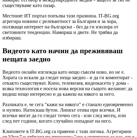
съществуваме като пазар.
Местният ИТ портал попълва тази празнина. IT-BG.org
агрегира новини с релевантност за България и за хора,
ползващи интернет на български - без да ги изолира от
световните тенденции. Намираш и двете. Не трябва да
избираш.
Видеото като начин да преживяваш
нещата заедно
Видеото онлайн изглежда като нещо съвсем ново, но не е.
Хората са искали да гледат неща заедно - и да ги коментират -
откакто съществуват. Кино, телевизия, видеокасети у дома -
всяка технология е носела нова версия на същото желание: да
видиш нещо интересно и да кажеш на някого за него.
Разликата е, че сега "кажи на някого" е станало едновременно
и нулево. Натискаш бутон. Линкът отива при всички. И
всички могат да го гледат точно сега - или след месец, или
след пет години, когато случайно попаднат на него.
Клиповете в IT-BG.org са правени с тази логика. Агрегирани
от Vbox7 и отбрани по принципа "ако е интересно за нас, ще е