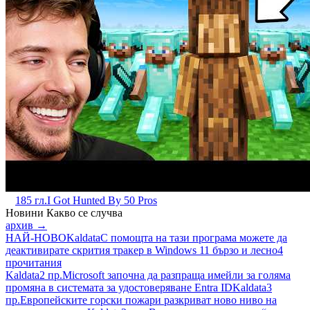
185 гл.
I Got Hunted By 50 Pros
Новини
Какво се случва
архив →
НАЙ-НОВО
Kaldata
С помощта на тази програма можете да
деактивирате скрития тракер в Windows 11 бързо и лесно
4
прочитания
Kaldata
2 пр.
Microsoft започна да разпраща имейли за голяма
промяна в системата за удостоверяване Entra ID
Kaldata
3
пр.
Европейските горски пожари разкриват ново ниво на