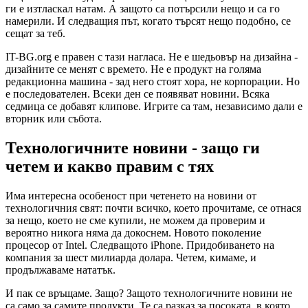
ги е изтласкал натам. А защото са потърсили нещо и са го
намерили. И следващия път, когато търсят нещо подобно, се
сещат за теб.
IT-BG.org е правен с тази нагласа. Не е шедьовър на дизайна -
дизайните се менят с времето. Не е продукт на голяма
редакционна машина - зад него стоят хора, не корпорации. Но
е последователен. Всеки ден се появяват новини. Всяка
седмица се добавят клипове. Игрите са там, независимо дали е
вторник или събота.
Технологичните новини - защо ги
четем и какво правим с тях
Има интересна особеност при четенето на новини от
технологичния свят: почти всичко, което прочитаме, се отнася
за нещо, което не сме купили, не можем да проверим и
вероятно никога няма да докоснем. Новото поколение
процесор от Intel. Следващото iPhone. Придобиването на
компания за шест милиарда долара. Четем, кимаме, и
продължаваме нататък.
И пак се връщаме. Защо? Защото технологичните новини не
са само за самите продукти. Те са разказ за посоката, в която