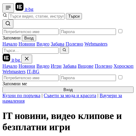
it
·
bg
Търси
Запомни
Вход
Начало
Новини
Видео
Забава
Полезно
Webmasters
it
·
bg
Начало
Новини
Видео
Игри
Забава
Вицове
Полезно
Хороскоп
Webmasters
IT-BG
Запомни ме
Вход
Кухни по поръчка
|
Съвети за мода и красота
|
Ваучери за
намаления
IT новини, видео клипове и
безплатни игри