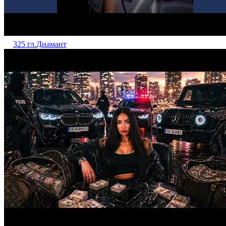
325 гл.
Диамант