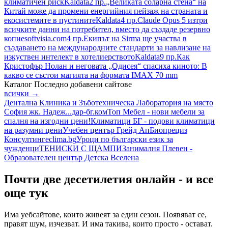
климатичен риск
Kaldata
2 пр.
„Великата соларна стена“ на
Китай може да промени енергийния пейзаж на страната и
екосистемите в пустините
Kaldata
4 пр.
Claude Opus 5 изтри
всичките данни на потребител, вместо да създаде резервно
копие
softvisia.com
4 пр.
Екипът на Sirma ще участва в
създаването на международните стандарти за навлизане на
изкуствен интелект в хотелиерството
Kaldata
9 пр.
Как
Кристофър Нолан и неговата „Одисея“ спасиха киното: В
какво се състои магията на формата IMAX 70 mm
Каталог
Последно добавени сайтове
всички →
Дентална Клиника и Зъботехническа Лаборатория на място
София жк. Надеж...
дар-бг.ком
Топ Мебел - нови мебели за
спалня на изгодни цени!
Климатици БГ - подови климатици
на разумни цени
Учебен център Грейд Ап
Биопрециз
Консултинг
eclima.bg
Уроци по български език за
чужденци
ТЕНИСКИ С ЩАМПИ
Занималня Плевен -
Образователен център Детска Вселена
Почти две десетилетия онлайн - и все
още тук
Има уебсайтове, които живеят за един сезон. Появяват се,
правят шум, изчезват. И има такива, които просто - остават.