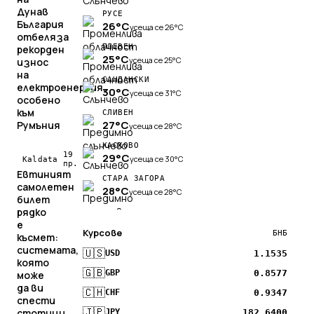
Дунав
РУСЕ
България
26°C
усеща се 26°C
отбеляза
ПЛЕВЕН
рекорден
25°C
усеща се 25°C
износ
на
САНДАНСКИ
електроенергия,
30°C
усеща се 31°C
особено
към
СЛИВЕН
27°C
Румъния
усеща се 28°C
ХАСКОВО
19
29°C
усеща се 30°C
Kaldata
пр.
Евтиният
СТАРА ЗАГОРА
самолетен
28°C
усеща се 28°C
билет
рядко
е
Курсове
БНБ
късмет:
системата,
🇺🇸
1.1535
USD
която
🇬🇧
0.8577
GBP
може
да ви
🇨🇭
0.9347
CHF
спести
🇯🇵
стотици
182.6400
JPY