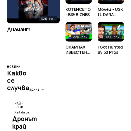
KOTENCETO
Mолец - USK
- BIG BIZNES
ft. DARA
[Official
326 гл.
Video]
Диамант
226 гл.
187 гл.
СКАМНАХ
I Got Hunted
ИЗВЕСТЕН
By 50 Pros
YOUTUBER
ЗА НАЙ-
НОВИНИ
РЕДКИЯ МУ
Какво
БРЕЙНРОТ В
STEAL A
се
BRAINROT
случва
архив →
НАЙ-
НОВО
Kaldata
Дронът
край