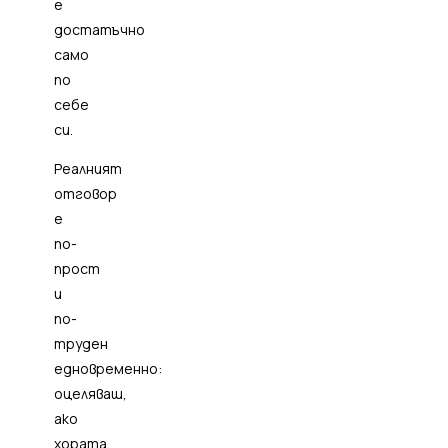
е
достатъчно
само
по
себе
си.
Реалният
отговор
е
по-
прост
и
по-
труден
едновременно:
оцеляваш,
ако
хората