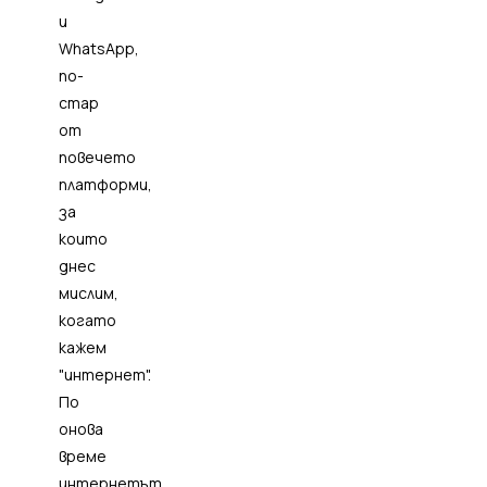
и
WhatsApp,
по-
стар
от
повечето
платформи,
за
които
днес
мислим,
когато
кажем
"интернет".
По
онова
време
интернетът