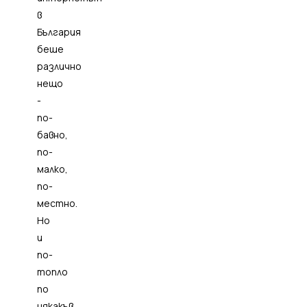
в
България
беше
различно
нещо
-
по-
бавно,
по-
малко,
по-
местно.
Но
и
по-
топло
по
някакъв