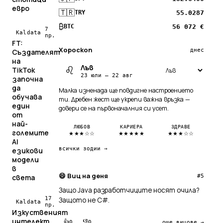
евро
🇹🇷
55.0287
TRY
₿
56 072 €
BTC
7
Kaldata
пр.
FT:
Хороскоп
днес
Създателят
на
Лъв
♌
TikTok
23 юли — 22 авг
започна
да
Малка изненада ще повдигне настроението
обучава
ти. Дребен жест ще укрепи важна връзка —
един
довери се на първоначалния си усет.
от
най-
ЛЮБОВ
КАРИЕРА
ЗДРАВЕ
големите
★★★☆☆
★★★★★
★★★☆☆
AI
всички зодии →
езикови
модели
в
😄 Виц на деня
#5
света
Защо Java разработчиците носят очила?
17
Защото не C#.
Kaldata
пр.
Изкуственият
интелект
👍
👎
0
0
още вицове →