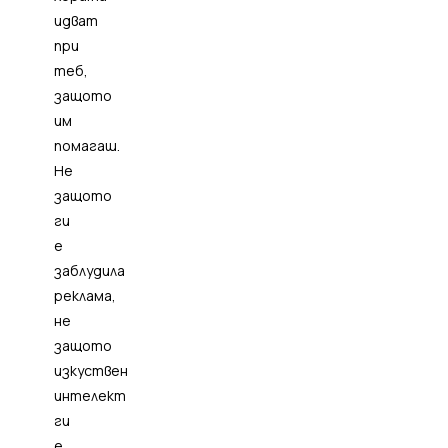
идват
при
теб,
защото
им
помагаш.
Не
защото
ги
е
заблудила
реклама,
не
защото
изкуствен
интелект
ги
е