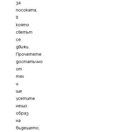
за
посоката,
в
която
светът
се
движи.
Прочетете
достатъчно
от
тях
и
ще
усетите
нещо:
образ
на
бъдещето,