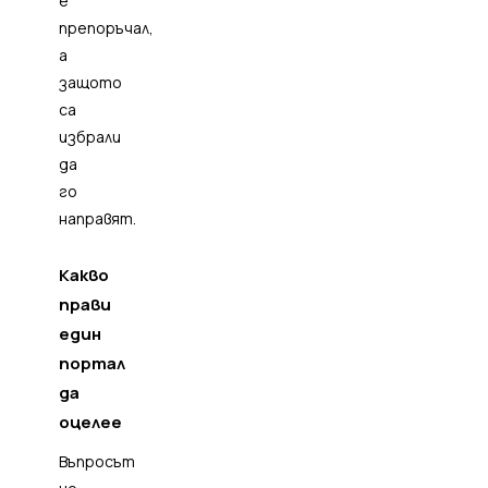
е
препоръчал,
а
защото
са
избрали
да
го
направят.
Какво
прави
един
портал
да
оцелее
Въпросът