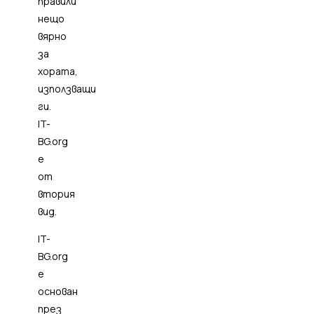
правили
нещо
вярно
за
хората,
използващи
ги.
IT-
BG.org
е
от
втория
вид.
IT-
BG.org
е
основан
през