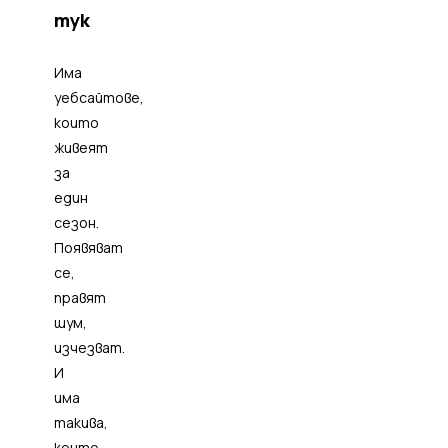
тук
Има
уебсайтове,
които
живеят
за
един
сезон.
Появяват
се,
правят
шум,
изчезват.
И
има
такива,
които