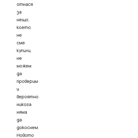
отнася
за
нещо,
което
не
сме
купили,
не
можем
да
проверим
и
вероятно
никога
няма
да
докоснем.
Новото