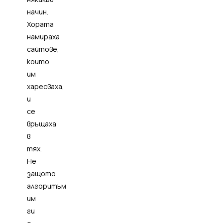
начин.
Хората
намираха
сайтове,
които
им
харесваха,
и
се
връщаха
в
тях.
Не
защото
алгоритъм
им
ги