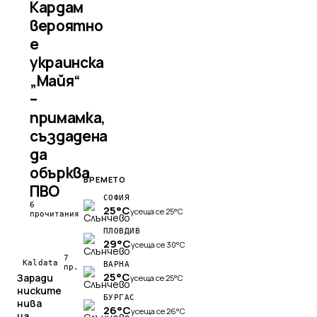
Кардам
вероятно
е
украинска
„Майя“
–
примамка,
създадена
да
обърква
ВРЕМЕТО
ПВО
СОФИЯ
6
25°C
усеща се 25°C
прочитания
ПЛОВДИВ
29°C
усеща се 30°C
7
Kaldata
ВАРНА
пр.
25°C
Заради
усеща се 25°C
ниските
БУРГАС
нива
26°C
усеща се 26°C
на