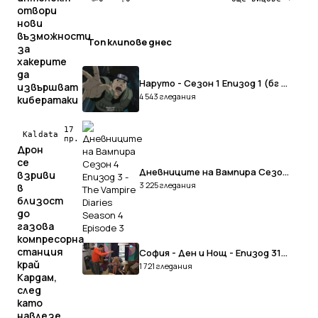
отвори
нови
възможности
Топ клипове днес
за
хакерите
да
Наруто - Сезон 1 Епизод 1 (бг Субтитри)
извършват
4 543 гледания
кибератаки
17
Kaldata
пр.
Дрон
се
Дневниците на Вампира Сезон 4 Епизод 3 - The Vampire Diaries Season 4 Episode 3
взриви
3 225 гледания
в
близост
до
газова
компресорна
станция
София - Ден и Нощ - Епизод 312 - Част 2
край
1 721 гледания
Кардам,
след
като
навлезе