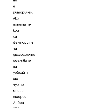
не
е
риторичен.
Ако
попитате
кои
са
факторите
за
дългосрочно
оцеляване
на
уебсайт,
ще
чуете
много
теории.
Добра