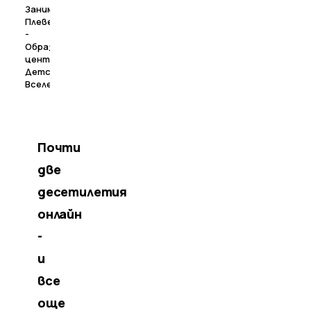
Занималня
Плевен
-
Образователен
център
Детска
Вселена
Почти
две
десетилетия
онлайн
-
и
все
още