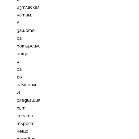
изтласкал
натам.
А
защото
са
потърсили
нещо
и
са
го
намерили.
И
следващия
път,
когато
търсят
нещо
подобно,