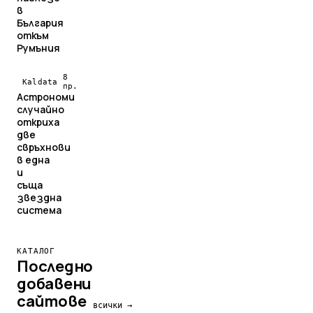
в
България
откъм
Румъния
8
Kaldata
пр.
Астрономи
случайно
откриха
две
свръхнови
в една
и
съща
звездна
система
КАТАЛОГ
Последно
добавени
сайтове
всички →