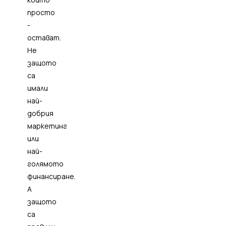
просто
-
остават.
Не
защото
са
имали
най-
добрия
маркетинг
или
най-
голямото
финансиране.
А
защото
са