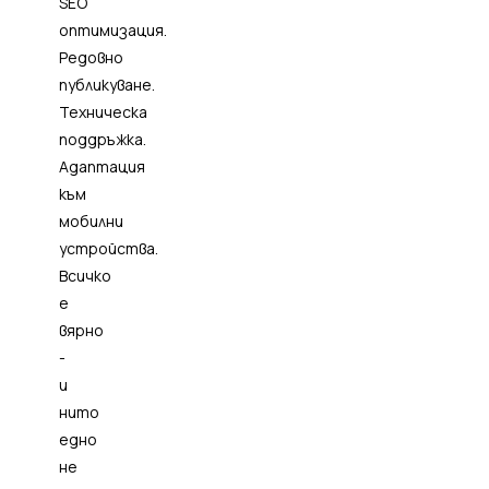
SEO
оптимизация.
Редовно
публикуване.
Техническа
поддръжка.
Адаптация
към
мобилни
устройства.
Всичко
е
вярно
-
и
нито
едно
не