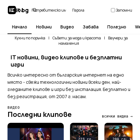
it
·
bg
Търси
В
Запомни
Начало
Новини
Видео
Забава
Полезно
W
Кухни по поръчка
|
Съвети за мода и красота
|
Ваучери за
намаления
IT новини, видео клипове и безплатни
игри
Всичко интересно от българския интернет на едно
място - свежи технологични новини всеки ден, най-
гледаните клипове и игри без инсталация. Безплатно и
без регистрация, от 2007 г. насам.
ВИДЕО
Последни клипове
всички видеа →
223 гл.
200 гл.