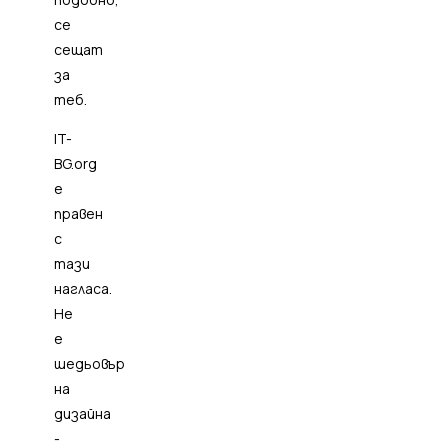
се
сещат
за
теб.
IT-
BG.org
е
правен
с
тази
нагласа.
Не
е
шедьовър
на
дизайна
-