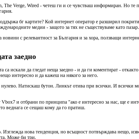
 The Verge, Wired - четеш ги и се чувстваш информиран. Но те п
гария.
оддържа бг картите? Кой интернет оператор е разширил покрити
еждународните медии - защото за тях не съществуваме като пазар.
 новини с релевантност за България и за хора, ползващи интернет
ата заедно
 са искали да гледат неща заедно - и да ги коментират - откакто
нещо интересно и да кажеш на някого за него.
и нулево. Натискаш бутон. Линкът отива при всички. И всички мог
 Vbox7 и отбрани по принципа "ако е интересно за нас, ще е интер
ето веднага се сещаш кому да го пратиш.
идео. Изглежда нова тенденция, но всъщност потвърждава нещо, и
та. Може би три.