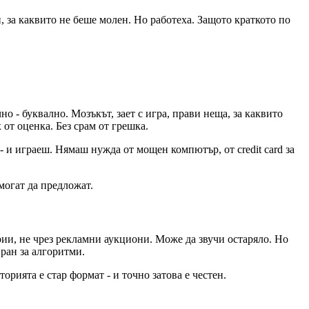
, за каквито не беше молен. Но работеха. Защото краткото по
о - буквално. Мозъкът, зает с игра, прави неща, за каквито
 от оценка. Без срам от грешка.
- и играеш. Нямаш нужда от мощен компютър, от credit card за
могат да предложат.
ории, не чрез рекламни аукциони. Може да звучи остаряло. Но
иран за алгоритми.
орията е стар формат - и точно затова е честен.