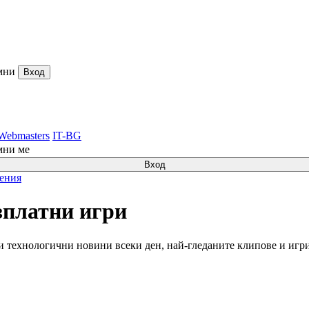
мни
Вход
Webmasters
IT-BG
мни ме
Вход
ления
езплатни игри
 технологични новини всеки ден, най-гледаните клипове и игри б