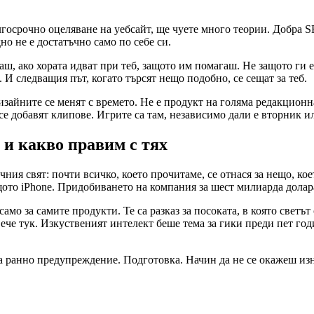
ългосрочно оцеляване на уебсайт, ще чуете много теории. Добра
о не е достатъчно само по себе си.
ш, ако хората идват при теб, защото им помагаш. Не защото ги е
 И следващия път, когато търсят нещо подобно, се сещат за теб.
дизайните се менят с времето. Не е продукт на голяма редакционн
се добавят клипове. Игрите са там, независимо дали е вторник и
 и какво правим с тях
ния свят: почти всичко, което прочитаме, се отнася за нещо, ко
щото iPhone. Придобиването на компания за шест милиарда долар
мо за самите продукти. Те са разказ за посоката, в която светът
е вече тук. Изкуственият интелект беше тема за гики преди пет г
са ранно предупреждение. Подготовка. Начин да не се окажеш изн