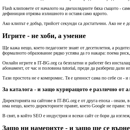
Flash клиповете от началото на двехилядните бяха същото - сам
дефиниция отрязва излишното и оставя само ядрото.
Ако клипът е добър, трийсет секунди са достатъчни. Ако не е д
Игрите - не хоби, а умение
Ще кажа нещо, което педагозите знаят от десетилетия, а родител
формалното образование рядко успява да го накара: поема риск,
Онлайн игрите в IT-BG.org са безплатни и работят без инсталац
абонамент, от час и половина tutorial, преди да разбереш дали и
Тази простота не е компромис. Тя е ценност сама по себе си - 
За каталога - и защо куриращото е различно от 
Директорията на сайтове в IT-BG.org е от друга епоха - онази,
има нещо, което директориите правят, което Google не прави: те
В свят, в който SEO е индустрия и всеки сайт се бори да изглеж
Защо ни намерихте - и защо ще се върне