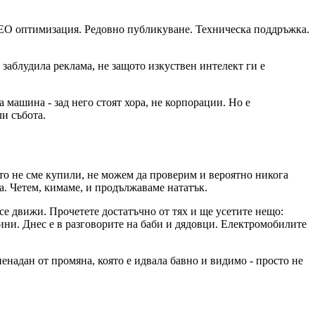
 SEO оптимизация. Редовно публикуване. Техническа поддръжка.
 заблудила реклама, не защото изкуствен интелект ги е
а машина - зад него стоят хора, не корпорации. Но е
ли събота.
ето не сме купили, не можем да проверим и вероятно никога
а. Четем, кимаме, и продължаваме нататък.
 се движи. Прочетете достатъчно от тях и ще усетите нещо:
одини. Днес е в разговорите на баби и дядовци. Електромобилите
енадан от промяна, която е идвала бавно и видимо - просто не