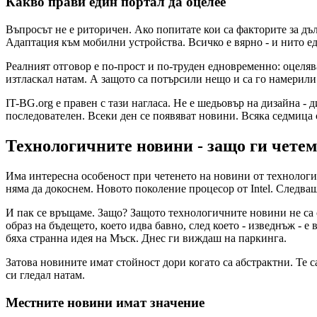
Какво прави един портал да оцелее
Въпросът не е риторичен. Ако попитате кои са факторите за д
Адаптация към мобилни устройства. Всичко е вярно - и нито едн
Реалният отговор е по-прост и по-труден едновременно: оцелява
изтласкал натам. А защото са потърсили нещо и са го намерили.
IT-BG.org е правен с тази нагласа. Не е шедьовър на дизайна - 
последователен. Всеки ден се появяват новини. Всяка седмица 
Технологичните новини - защо ги четем
Има интересна особеност при четенето на новини от технологич
няма да докоснем. Новото поколение процесор от Intel. Следва
И пак се връщаме. Защо? Защото технологичните новини не са са
образ на бъдещето, което идва бавно, след което - изведнъж - 
бяха странна идея на Мъск. Днес ги виждаш на паркинга.
Затова новините имат стойност дори когато са абстрактни. Те 
си гледал натам.
Местните новини имат значение