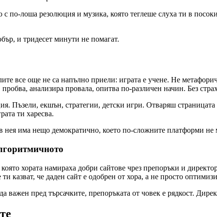
о с по-лоша резолюция и музика, която теглеше слуха ти в посоки
обър, и тридесет минути не помагат.
ите все още не са напълно приели: играта е учене. Не метафоричн
 пробва, анализира провала, опитва по-различен начин. Без страх
ия. Пъзели, екшън, стратегии, детски игри. Отваряш страницата 
грата ти харесва.
и в нея има нещо демократично, което по-сложните платформи не 
алгоритмичното
 в която хората намираха добри сайтове чрез препоръки и директ
 ти казват, че даден сайт е одобрен от хора, а не просто оптимиз
да важен пред търсачките, препоръката от човек е рядкост. Директ
те