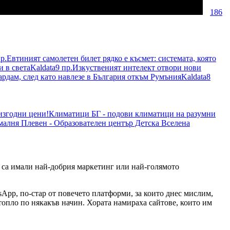
186
р.
Евтиният самолетен билет рядко е късмет: системата, която
и в света
Kaldata
9 пр.
Изкуственият интелект отвори нови
ардам, след като навлезе в България откъм Румъния
Kaldata
8
 изгодни цени!
Климатици БГ - подови климатици на разумни
малня Плевен - Образователен център Детска Вселена
то са имали най-добрия маркетинг или най-голямото
tsApp, по-стар от повечето платформи, за които днес мислим,
топло по някакъв начин. Хората намираха сайтове, които им