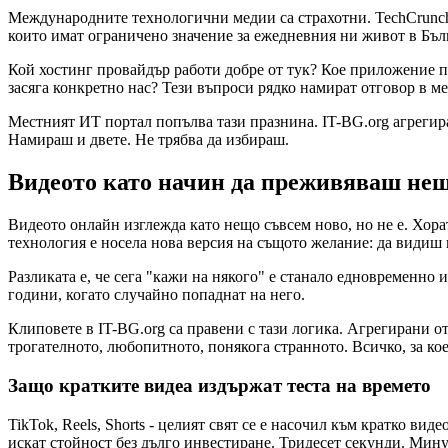
Международните технологични медии са страхотни. TechCrunch,
които имат ограничено значение за ежедневния ни живот в Бъл
Кой хостинг провайдър работи добре от тук? Кое приложение п
засяга конкретно нас? Тези въпроси рядко намират отговор в м
Местният ИТ портал попълва тази празнина. IT-BG.org агрегира
Намираш и двете. Не трябва да избираш.
Видеото като начин да преживяваш нещ
Видеото онлайн изглежда като нещо съвсем ново, но не е. Хората
технология е носела нова версия на същото желание: да видиш 
Разликата е, че сега "кажи на някого" е станало едновременно 
години, когато случайно попаднат на него.
Клиповете в IT-BG.org са правени с тази логика. Агрегирани от
трогателното, любопитното, понякога странното. Всичко, за ко
Защо кратките видеа издържат теста на времето
TikTok, Reels, Shorts - целият свят се е насочил към кратко в
искат стойност без дълго инвестиране. Тридесет секунди. Мину