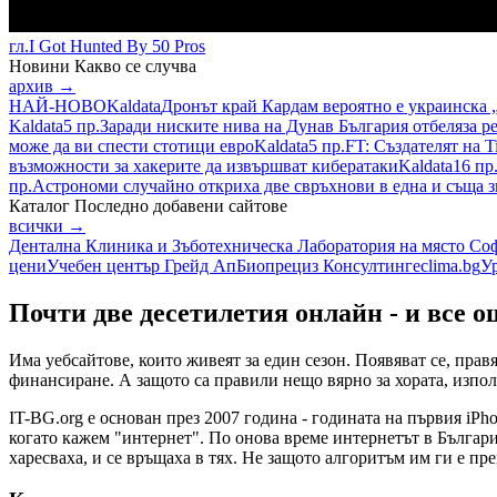
гл.
I Got Hunted By 50 Pros
Новини
Какво се случва
архив →
НАЙ-НОВО
Kaldata
Дронът край Кардам вероятно е украинска 
Kaldata
5 пр.
Заради ниските нива на Дунав България отбеляза р
може да ви спести стотици евро
Kaldata
5 пр.
FT: Създателят на T
възможности за хакерите да извършват кибератаки
Kaldata
16 пр
пр.
Астрономи случайно откриха две свръхнови в една и съща з
Каталог
Последно добавени сайтове
всички →
Дентална Клиника и Зъботехническа Лаборатория на място Соф
цени
Учебен център Грейд Ап
Биопрециз Консултинг
eclima.bg
У
Почти две десетилетия онлайн - и все о
Има уебсайтове, които живеят за един сезон. Появяват се, прав
финансиране. А защото са правили нещо вярно за хората, използ
IT-BG.org е основан през 2007 година - годината на първия iPho
когато кажем "интернет". По онова време интернетът в Българи
харесваха, и се връщаха в тях. Не защото алгоритъм им ги е пре