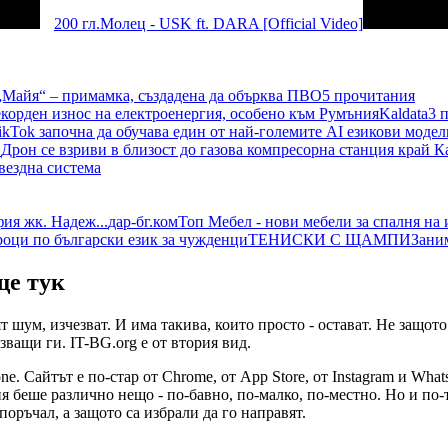
200 гл.
Mолец - USK ft. DARA [Official Video]
„Майя“ – примамка, създадена да обърква ПВО
5 прочитания
екорден износ на електроенергия, особено към Румъния
Kaldata
3 п
ikTok започна да обучава един от най-големите AI езикови модел
.
Дрон се взриви в близост до газова компресорна станция край К
вездна система
ия жк. Надеж...
дар-бг.ком
Топ Мебел - нови мебели за спалня на
роци по български език за чужденци
ТЕНИСКИ С ЩАМПИ
Зани
ще тук
ят шум, изчезват. И има такива, които просто - остават. Не защо
ващи ги. IT-BG.org е от втория вид.
ne. Сайтът е по-стар от Chrome, от App Store, от Instagram и Wha
я беше различно нещо - по-бавно, по-малко, по-местно. Но и по-
поръчал, а защото са избрали да го направят.