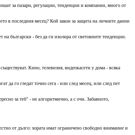
ишат за пазари, регулации, тенденции и компании, много от
ето в последния месец? Кой закон за защита на личните данни
 на български - без да ги изолира от световните тенденции.
 съществуват. Кино, телевизия, видеокасети у дома - всяка
ат да го гледат точно сега - или след месец, или след пет
есно за теб" - не алгоритмично, а с очи. Забавното,
звестно от дълго: хората имат ограничено свободно внимание и