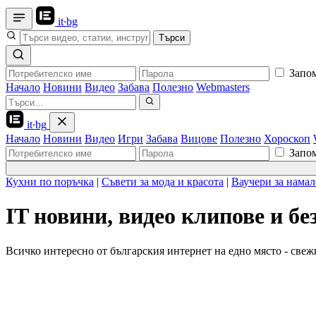
it
·
bg
Търси
Запо
Начало
Новини
Видео
Забава
Полезно
Webmasters
it
·
bg
Начало
Новини
Видео
Игри
Забава
Вицове
Полезно
Хороскоп
Запо
Кухни по поръчка
|
Съвети за мода и красота
|
Ваучери за нама
IT новини, видео клипове и б
Всичко интересно от българския интернет на едно място - свежи