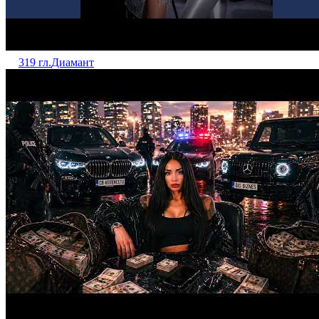
319 гл.
Диамант