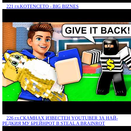
221 гл.
KOTENCETO - BIG BIZNES
226 гл.
СКАМНАХ ИЗВЕСТЕН YOUTUBER ЗА НАЙ-
РЕДКИЯ МУ БРЕЙНРОТ В STEAL A BRAINROT