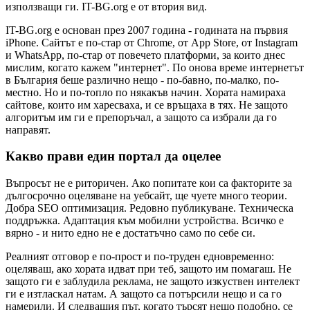
използващи ги. IT-BG.org е от втория вид.
IT-BG.org е основан през 2007 година - годината на първия
iPhone. Сайтът е по-стар от Chrome, от App Store, от Instagram
и WhatsApp, по-стар от повечето платформи, за които днес
мислим, когато кажем "интернет". По онова време интернетът
в България беше различно нещо - по-бавно, по-малко, по-
местно. Но и по-топло по някакъв начин. Хората намираха
сайтове, които им харесваха, и се връщаха в тях. Не защото
алгоритъм им ги е препоръчал, а защото са избрали да го
направят.
Какво прави един портал да оцелее
Въпросът не е риторичен. Ако попитате кои са факторите за
дългосрочно оцеляване на уебсайт, ще чуете много теории.
Добра SEO оптимизация. Редовно публикуване. Техническа
поддръжка. Адаптация към мобилни устройства. Всичко е
вярно - и нито едно не е достатъчно само по себе си.
Реалният отговор е по-прост и по-труден едновременно:
оцеляваш, ако хората идват при теб, защото им помагаш. Не
защото ги е заблудила реклама, не защото изкуствен интелект
ги е изтласкал натам. А защото са потърсили нещо и са го
намерили. И следващия път, когато търсят нещо подобно, се