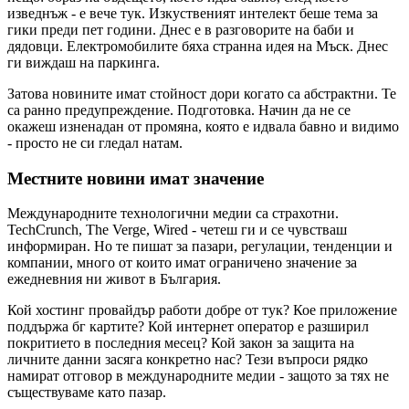
изведнъж - е вече тук. Изкуственият интелект беше тема за
гики преди пет години. Днес е в разговорите на баби и
дядовци. Електромобилите бяха странна идея на Мъск. Днес
ги виждаш на паркинга.
Затова новините имат стойност дори когато са абстрактни. Те
са ранно предупреждение. Подготовка. Начин да не се
окажеш изненадан от промяна, която е идвала бавно и видимо
- просто не си гледал натам.
Местните новини имат значение
Международните технологични медии са страхотни.
TechCrunch, The Verge, Wired - четеш ги и се чувстваш
информиран. Но те пишат за пазари, регулации, тенденции и
компании, много от които имат ограничено значение за
ежедневния ни живот в България.
Кой хостинг провайдър работи добре от тук? Кое приложение
поддържа бг картите? Кой интернет оператор е разширил
покритието в последния месец? Кой закон за защита на
личните данни засяга конкретно нас? Тези въпроси рядко
намират отговор в международните медии - защото за тях не
съществуваме като пазар.