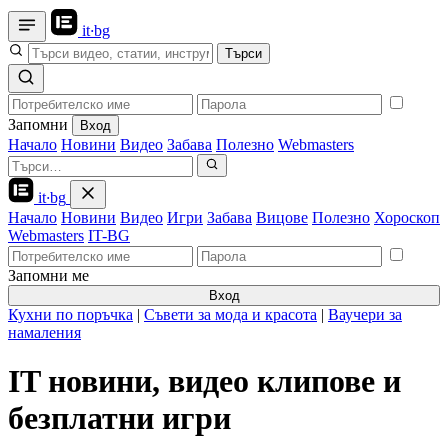
it
·
bg
Търси
Запомни
Вход
Начало
Новини
Видео
Забава
Полезно
Webmasters
it
·
bg
Начало
Новини
Видео
Игри
Забава
Вицове
Полезно
Хороскоп
Webmasters
IT-BG
Запомни ме
Вход
Кухни по поръчка
|
Съвети за мода и красота
|
Ваучери за
намаления
IT новини, видео клипове и
безплатни игри