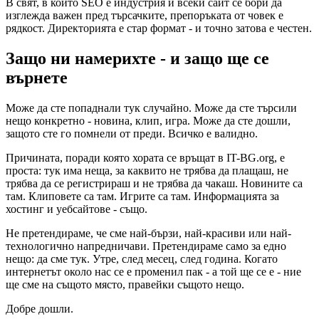
В свят, в който SEO е индустрия и всеки сайт се бори да
изглежда важен пред търсачките, препоръката от човек е
рядкост. Директорията е стар формат - и точно затова е честен.
Защо ни намерихте - и защо ще се
върнете
Може да сте попаднали тук случайно. Може да сте търсили
нещо конкретно - новина, клип, игра. Може да сте дошли,
защото сте го помнели от преди. Всичко е валидно.
Причината, поради която хората се връщат в IT-BG.org, е
проста: тук има неща, за каквито не трябва да плащаш, не
трябва да се регистрираш и не трябва да чакаш. Новините са
там. Клиповете са там. Игрите са там. Информацията за
хостинг и уебсайтове - също.
Не претендираме, че сме най-бързи, най-красиви или най-
технологично напредничави. Претендираме само за едно
нещо: да сме тук. Утре, след месец, след година. Когато
интернетът около нас се е променил пак - а той ще се е - ние
ще сме на същото място, правейки същото нещо.
Добре дошли.