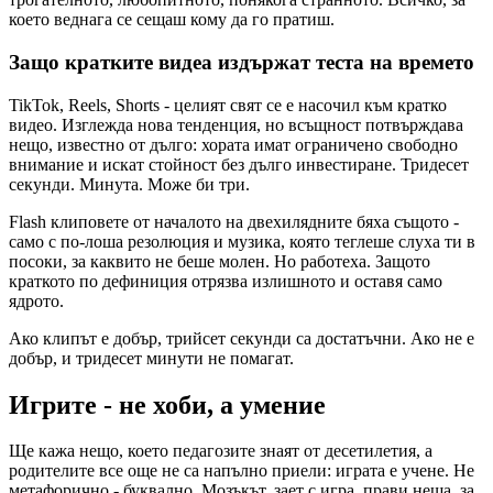
което веднага се сещаш кому да го пратиш.
Защо кратките видеа издържат теста на времето
TikTok, Reels, Shorts - целият свят се е насочил към кратко
видео. Изглежда нова тенденция, но всъщност потвърждава
нещо, известно от дълго: хората имат ограничено свободно
внимание и искат стойност без дълго инвестиране. Тридесет
секунди. Минута. Може би три.
Flash клиповете от началото на двехилядните бяха същото -
само с по-лоша резолюция и музика, която теглеше слуха ти в
посоки, за каквито не беше молен. Но работеха. Защото
краткото по дефиниция отрязва излишното и оставя само
ядрото.
Ако клипът е добър, трийсет секунди са достатъчни. Ако не е
добър, и тридесет минути не помагат.
Игрите - не хоби, а умение
Ще кажа нещо, което педагозите знаят от десетилетия, а
родителите все още не са напълно приели: играта е учене. Не
метафорично - буквално. Мозъкът, зает с игра, прави неща, за