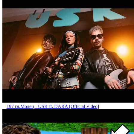
197 гл.
Mолец - USK ft. DARA [Official Video]