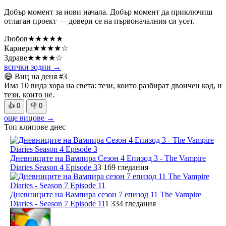
Добър момент за нови начала. Добър момент да приключиш
отлаган проект — довери се на първоначалния си усет.
Любов
★★★★★
Кариера
★★★★☆
Здраве
★★★★☆
всички зодии →
😄 Виц на деня
#3
Има 10 вида хора на света: тези, които разбират двоичен код, и
тези, които не.
👍
0
👎
0
още вицове →
Топ клипове днес
Дневниците на Вампира Сезон 4 Епизод 3 - The Vampire
Diaries Season 4 Episode 3
3 169 гледания
Дневниците на Вампира сезон 7 епизод 11 The Vampire
Diaries - Season 7 Episode 11
1 334 гледания