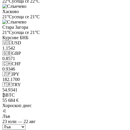
22°C
усеща се 22°C
Хасково
21°C
усеща се 21°C
Стара Загора
21°C
усеща се 21°C
Курсове
БНБ
🇺🇸
USD
1.1542
🇬🇧
GBP
0.8571
🇨🇭
CHF
0.9346
🇯🇵
JPY
182.1700
🇹🇷
TRY
54.9341
₿
BTC
55 684 €
Хороскоп
днес
♌
Лъв
23 юли — 22 авг