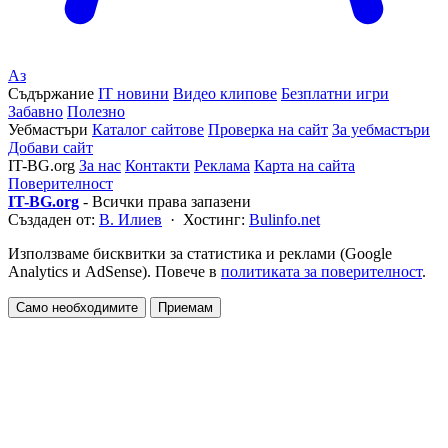
Аз
Съдържание
IT новини
Видео клипове
Безплатни игри
Забавно
Полезно
Уебмастъри
Каталог сайтове
Проверка на сайт
За уебмастъри
Добави сайт
IT-BG.org
За нас
Контакти
Реклама
Карта на сайта
Поверителност
IT-BG.org
- Всички права запазени
Създаден от:
В. Илиев
· Хостинг:
Bulinfo.net
Използваме бисквитки за статистика и реклами (Google
Analytics и AdSense). Повече в
политиката за поверителност
.
Само необходимите
Приемам