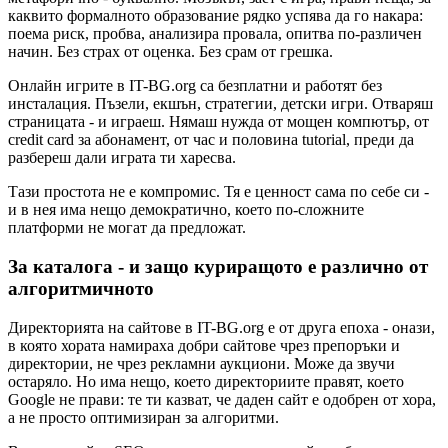
каквито формалното образование рядко успява да го накара:
поема риск, пробва, анализира провала, опитва по-различен
начин. Без страх от оценка. Без срам от грешка.
Онлайн игрите в IT-BG.org са безплатни и работят без
инсталация. Пъзели, екшън, стратегии, детски игри. Отваряш
страницата - и играеш. Нямаш нужда от мощен компютър, от
credit card за абонамент, от час и половина tutorial, преди да
разбереш дали играта ти харесва.
Тази простота не е компромис. Тя е ценност сама по себе си -
и в нея има нещо демократично, което по-сложните
платформи не могат да предложат.
За каталога - и защо куриращото е различно от
алгоритмичното
Директорията на сайтове в IT-BG.org е от друга епоха - онази,
в която хората намираха добри сайтове чрез препоръки и
директории, не чрез рекламни аукциони. Може да звучи
остаряло. Но има нещо, което директориите правят, което
Google не прави: те ти казват, че даден сайт е одобрен от хора,
а не просто оптимизиран за алгоритми.