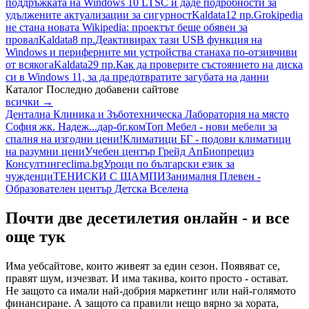
поддръжката на Windows 10 LTSC и даде подробности за
удължените актуализации за сигурност
Kaldata
12 пр.
Grokipedia
не стана новата Wikipedia: проектът беше обявен за
провал
Kaldata
8 пр.
Деактивирах тази USB функция на
Windows и периферните ми устройства станаха по-отзивчиви
от всякога
Kaldata
29 пр.
Как да проверите състоянието на диска
си в Windows 11, за да предотвратите загубата на данни
Каталог
Последно добавени сайтове
всички →
Дентална Клиника и Зъботехническа Лаборатория на място
София жк. Надеж...
дар-бг.ком
Топ Мебел - нови мебели за
спалня на изгодни цени!
Климатици БГ - подови климатици
на разумни цени
Учебен център Грейд Ап
Биопрециз
Консултинг
eclima.bg
Уроци по български език за
чужденци
ТЕНИСКИ С ЩАМПИ
Занималня Плевен -
Образователен център Детска Вселена
Почти две десетилетия онлайн - и все
още тук
Има уебсайтове, които живеят за един сезон. Появяват се,
правят шум, изчезват. И има такива, които просто - остават.
Не защото са имали най-добрия маркетинг или най-голямото
финансиране. А защото са правили нещо вярно за хората,