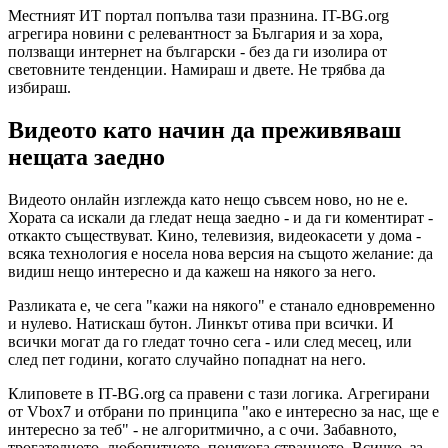
Местният ИТ портал попълва тази празнина. IT-BG.org
агрегира новини с релевантност за България и за хора,
ползващи интернет на български - без да ги изолира от
световните тенденции. Намираш и двете. Не трябва да
избираш.
Видеото като начин да преживяваш
нещата заедно
Видеото онлайн изглежда като нещо съвсем ново, но не е.
Хората са искали да гледат неща заедно - и да ги коментират -
откакто съществуват. Кино, телевизия, видеокасети у дома -
всяка технология е носела нова версия на същото желание: да
видиш нещо интересно и да кажеш на някого за него.
Разликата е, че сега "кажи на някого" е станало едновременно
и нулево. Натискаш бутон. Линкът отива при всички. И
всички могат да го гледат точно сега - или след месец, или
след пет години, когато случайно попаднат на него.
Клиповете в IT-BG.org са правени с тази логика. Агрегирани
от Vbox7 и отбрани по принципа "ако е интересно за нас, ще е
интересно за теб" - не алгоритмично, а с очи. Забавното,
трогателното, любопитното, понякога странното. Всичко, за