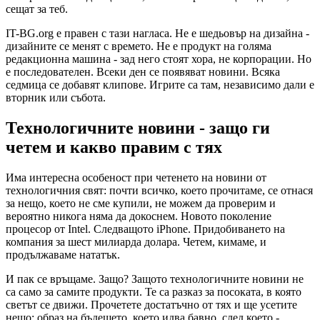
сещат за теб.
IT-BG.org е правен с тази нагласа. Не е шедьовър на дизайна -
дизайните се менят с времето. Не е продукт на голяма
редакционна машина - зад него стоят хора, не корпорации. Но
е последователен. Всеки ден се появяват новини. Всяка
седмица се добавят клипове. Игрите са там, независимо дали е
вторник или събота.
Технологичните новини - защо ги
четем и какво правим с тях
Има интересна особеност при четенето на новини от
технологичния свят: почти всичко, което прочитаме, се отнася
за нещо, което не сме купили, не можем да проверим и
вероятно никога няма да докоснем. Новото поколение
процесор от Intel. Следващото iPhone. Придобиването на
компания за шест милиарда долара. Четем, кимаме, и
продължаваме нататък.
И пак се връщаме. Защо? Защото технологичните новини не
са само за самите продукти. Те са разказ за посоката, в която
светът се движи. Прочетете достатъчно от тях и ще усетите
нещо: образ на бъдещето, което идва бавно, след което -