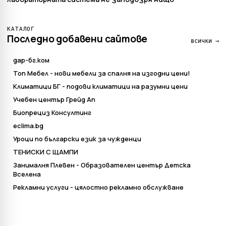
КАТАЛОГ
Последно добавени сайтове
всички →
дар-бг.ком
Топ Мебел - нови мебели за спалня на изгодни цени!
Климатици БГ - подови климатици на разумни цени
Учебен център Грейд Ап
Биопрециз Консултинг
eclima.bg
Уроци по български език за чужденци
ТЕНИСКИ С ЩАМПИ
Занималня Плевен - Образователен център Детска
Вселена
Рекламни услуги - цялостно рекламно обслужване