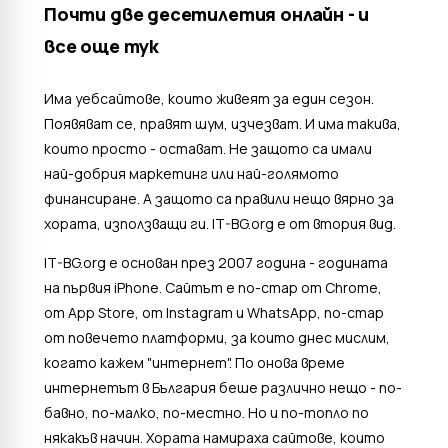
Почти две десетилетия онлайн - и
все още тук
Има уебсайтове, които живеят за един сезон.
Появяват се, правят шум, изчезват. И има такива,
които просто - остават. Не защото са имали
най-добрия маркетинг или най-голямото
финансиране. А защото са правили нещо вярно за
хората, използващи ги. IT-BG.org е от втория вид.
IT-BG.org е основан през 2007 година - годината
на първия iPhone. Сайтът е по-стар от Chrome,
от App Store, от Instagram и WhatsApp, по-стар
от повечето платформи, за които днес мислим,
когато кажем "интернет". По онова време
интернетът в България беше различно нещо - по-
бавно, по-малко, по-местно. Но и по-топло по
някакъв начин. Хората намираха сайтове, които