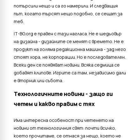
потърсили нещо и са го намерили. И следващия
път, когато търсят нещо подобно, се сещат за
теб.
IT-BG.org е правен с тази нагласа. Не е шедьовър
на дизайна - дизайните се менят с времето. Не е
продукт на голяма редакционна машина - зад него
стоят хора, не корпорации. Но е последователен.
Всеки ден се появяват новини. Всяка седмица се
добавят клипове. Игрите са там, независимо дали
е вторник или събота.
Технологичните новини - защо ги
четем и какво правим с тях
Има интересна особеност при четенето на
новини от технологичния свят: почти всичко,
което прочитаме, се отнася за нещо, което не