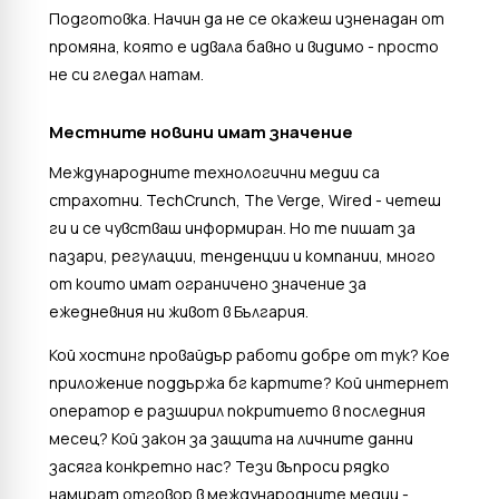
Подготовка. Начин да не се окажеш изненадан от
промяна, която е идвала бавно и видимо - просто
не си гледал натам.
Местните новини имат значение
Международните технологични медии са
страхотни. TechCrunch, The Verge, Wired - четеш
ги и се чувстваш информиран. Но те пишат за
пазари, регулации, тенденции и компании, много
от които имат ограничено значение за
ежедневния ни живот в България.
Кой хостинг провайдър работи добре от тук? Кое
приложение поддържа бг картите? Кой интернет
оператор е разширил покритието в последния
месец? Кой закон за защита на личните данни
засяга конкретно нас? Тези въпроси рядко
намират отговор в международните медии -