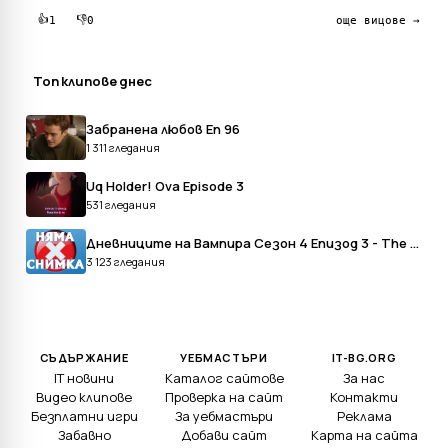
👍
👎
1
0
още вицове →
Топ клипове днес
Забранена любов Еп 96
1 311 гледания
Uq Holder! Ova Episode 3
531 гледания
Дневниците на Вампира Сезон 4 Епизод 3 - The Vampire Diaries Season 4 Episode 3
3 123 гледания
СЪДЪРЖАНИЕ
УЕБМАСТЪРИ
IT-BG.ORG
IT новини
Каталог сайтове
За нас
Видео клипове
Проверка на сайт
Контакти
Безплатни игри
За уебмастъри
Реклама
Забавно
Добави сайт
Карта на сайта