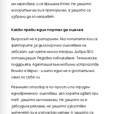
им харесваха, и се връщаха в тях. Не защото
алгоритъм им ги е препоръчал, а защото са
избрали да го направят.
Какво прави един портал да оцелее
Въпросът не е риторичен. Ако попитате кои са
факторите за дългосрочно оцеляване на
уебсайт, ще чуете много теории. Добра SEO
оптимизация. Редовно публикуване. Техническа
поддръжка. Адаптация към мобилни устройства.
Всичко е вярно - и нито едно не е достатъчно
само по себе си.
Реалният отговор е по-прост и по-труден
едновременно: оцеляваш, ако хората идват при
теб, защото им помагаш. Не защото ги е
заблудила реклама, не защото изкуствен
интелект ги е изтласкал натам. А защото са