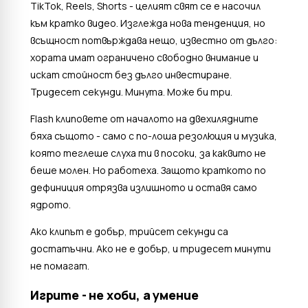
TikTok, Reels, Shorts - целият свят се е насочил
към кратко видео. Изглежда нова тенденция, но
всъщност потвърждава нещо, известно от дълго:
хората имат ограничено свободно внимание и
искат стойност без дълго инвестиране.
Тридесет секунди. Минута. Може би три.
Flash клиповете от началото на двехилядните
бяха същото - само с по-лоша резолюция и музика,
която теглеше слуха ти в посоки, за каквито не
беше молен. Но работеха. Защото краткото по
дефиниция отрязва излишното и оставя само
ядрото.
Ако клипът е добър, трийсет секунди са
достатъчни. Ако не е добър, и тридесет минути
не помагат.
Игрите - не хоби, а умение