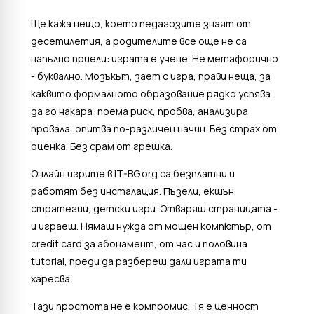
Ще кажа нещо, което педагозите знаят от
десетилетия, а родителите все още не са
напълно приели: играта е учене. Не метафорично
- буквално. Мозъкът, зает с игра, прави неща, за
каквито формалното образование рядко успява
да го накара: поема риск, пробва, анализира
провала, опитва по-различен начин. Без страх от
оценка. Без срам от грешка.
Онлайн игрите в IT-BG.org са безплатни и
работят без инсталация. Пъзели, екшън,
стратегии, детски игри. Отваряш страницата -
и играеш. Нямаш нужда от мощен компютър, от
credit card за абонамент, от час и половина
tutorial, преди да разбереш дали играта ти
харесва.
Тази простота не е компромис. Тя е ценност