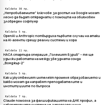
30 пр.
Kaldata
„Непробиваемите“ ключове за достъп на Google могат
лесно да бъдат откраднати с помощта на обикновен
зловреден софтуер
5 пр.
Kaldata
OpenAI и Anthropic потвърдиха първите случаи на атаки
на AI-агенти срещу реални системи и хора
11 пр.
Kaldata
НАСА стартира операция „Големият взрив“ – тя ще
удължи работата на междузвездната сонда
„Вояджър-2“
5 пр.
Kaldata
Как изкуственият интелект променя образованието и
какво могат да направят преподавателите и
институциите по въпроса
7 пр.
Kaldata
Claude помогна за фалшификацията на ДНК профил, а
лабораторната система не заподозря нищо