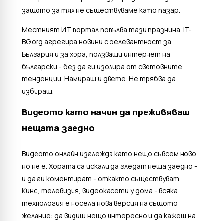
защото за тях не съществуваме като пазар.
Местният ИТ портал попълва тази празнина. IT-
BG.org агрегира новини с релевантност за
България и за хора, ползващи интернет на
български - без да ги изолира от световните
тенденции. Намираш и двете. Не трябва да
избираш.
Видеото като начин да преживяваш
нещата заедно
Видеото онлайн изглежда като нещо съвсем ново,
но не е. Хората са искали да гледат неща заедно -
и да ги коментират - откакто съществуват.
Кино, телевизия, видеокасети у дома - всяка
технология е носела нова версия на същото
желание: да видиш нещо интересно и да кажеш на