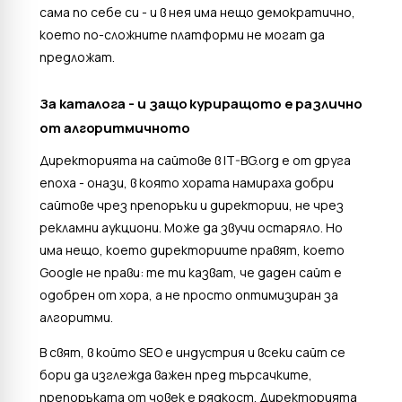
сама по себе си - и в нея има нещо демократично,
което по-сложните платформи не могат да
предложат.
За каталога - и защо куриращото е различно
от алгоритмичното
Директорията на сайтове в IT-BG.org е от друга
епоха - онази, в която хората намираха добри
сайтове чрез препоръки и директории, не чрез
рекламни аукциони. Може да звучи остаряло. Но
има нещо, което директориите правят, което
Google не прави: те ти казват, че даден сайт е
одобрен от хора, а не просто оптимизиран за
алгоритми.
В свят, в който SEO е индустрия и всеки сайт се
бори да изглежда важен пред търсачките,
препоръката от човек е рядкост. Директорията