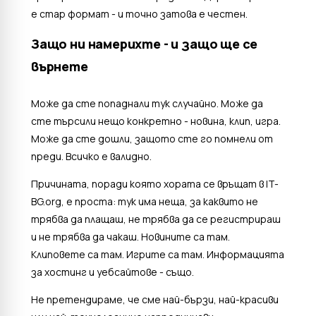
е стар формат - и точно затова е честен.
Защо ни намерихте - и защо ще се
върнете
Може да сте попаднали тук случайно. Може да
сте търсили нещо конкретно - новина, клип, игра.
Може да сте дошли, защото сте го помнели от
преди. Всичко е валидно.
Причината, поради която хората се връщат в IT-
BG.org, е проста: тук има неща, за каквито не
трябва да плащаш, не трябва да се регистрираш
и не трябва да чакаш. Новините са там.
Клиповете са там. Игрите са там. Информацията
за хостинг и уебсайтове - също.
Не претендираме, че сме най-бързи, най-красиви