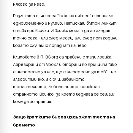
някого за него.
Разликата е, че сега "кажи на някого" е станало
едновременно и нулево. Натискаш бутон. Линкът
отива при всички. И всички могат да го гледат
точно сега - или след месец, или след пет години,
когато случайно попаднат на него.
Клиповете в IT-BG.org са правени с тази логика.
Агрегирани от Vbox7 и отбрани по принципа "ако
е интересно за нас, ще е интересно за теб" - не
алгоритмично, а с очи. Забавното,
трогателното, любопитното, понякога
странното. Всичко, за което веднага се сещаш
кому да го пратиш.
Защо кратките видеа издържат теста на
времето