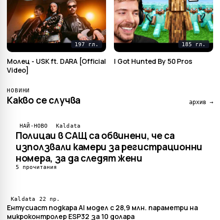
197 гл.
185 гл.
Mолец - USK ft. DARA [Official
I Got Hunted By 50 Pros
Video]
НОВИНИ
Какво се случва
архив →
НАЙ-НОВО
Kaldata
Полицаи в САЩ са обвинени, че са
използвали камери за регистрационни
номера, за да следят жени
5 прочитания
22 пр.
Kaldata
Ентусиаст подкара AI модел с 28,9 млн. параметри на
микроконтролер ESP32 за 10 долара