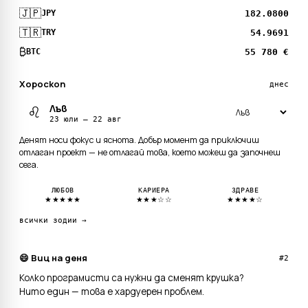
🇯🇵
182.0800
JPY
🇹🇷
54.9691
TRY
₿
55 780 €
BTC
Хороскоп
днес
Лъв
♌
23 юли — 22 авг
Денят носи фокус и яснота. Добър момент да приключиш
отлаган проект — не отлагай това, което можеш да започнеш
сега.
ЛЮБОВ
КАРИЕРА
ЗДРАВЕ
★★★★★
★★★☆☆
★★★★☆
всички зодии →
😄 Виц на деня
#2
Колко програмисти са нужни да сменят крушка?
Нито един — това е хардуерен проблем.