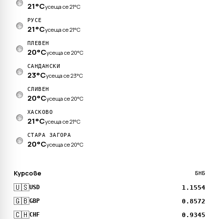
21°C
усеща се 21°C
РУСЕ
21°C
усеща се 21°C
ПЛЕВЕН
20°C
усеща се 20°C
САНДАНСКИ
23°C
усеща се 23°C
СЛИВЕН
20°C
усеща се 20°C
ХАСКОВО
21°C
усеща се 21°C
СТАРА ЗАГОРА
20°C
усеща се 20°C
Курсове
БНБ
🇺🇸
1.1554
USD
🇬🇧
0.8572
GBP
🇨🇭
0.9345
CHF