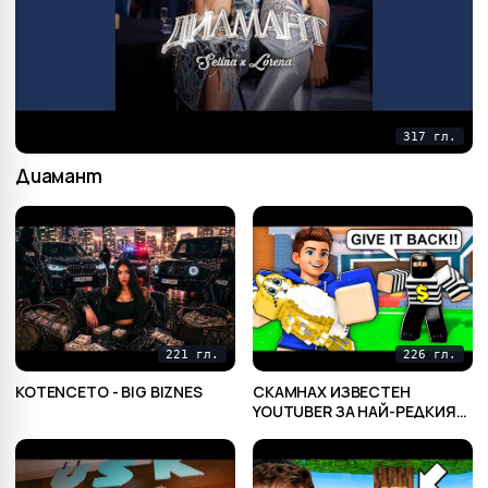
317 гл.
Диамант
221 гл.
226 гл.
KOTENCETO - BIG BIZNES
СКАМНАХ ИЗВЕСТЕН
YOUTUBER ЗА НАЙ-РЕДКИЯ
МУ БРЕЙНРОТ В STEAL A
BRAINROT