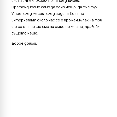
или най-технологично напредничави.
Претендираме само за едно нещо: да сме тук.
Утре, след месец, след година. Когато
интернетът около нас се е променил пак - а той
ще се е - ние ще сме на същото място, правейки
същото нещо.
Добре дошли.