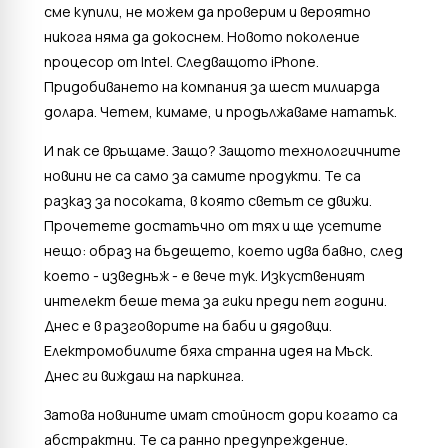
сме купили, не можем да проверим и вероятно
никога няма да докоснем. Новото поколение
процесор от Intel. Следващото iPhone.
Придобиването на компания за шест милиарда
долара. Четем, кимаме, и продължаваме нататък.
И пак се връщаме. Защо? Защото технологичните
новини не са само за самите продукти. Те са
разказ за посоката, в която светът се движи.
Прочетете достатъчно от тях и ще усетите
нещо: образ на бъдещето, което идва бавно, след
което - изведнъж - е вече тук. Изкуственият
интелект беше тема за гики преди пет години.
Днес е в разговорите на баби и дядовци.
Електромобилите бяха странна идея на Мъск.
Днес ги виждаш на паркинга.
Затова новините имат стойност дори когато са
абстрактни. Те са ранно предупреждение.