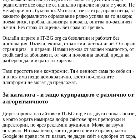
родителите все още не са напълно приели: играта е учене. Не
метафорично - буквално. Мозъкът, зает с игра, прави неща, за
каквито формалното образование рядко успява да го накара:
поема риск, пробва, анализира провала, опитва по-различен
начин. Без страх от оценка. Без срам от грешка.
Онлайн игрите в IT-BG.org са безплатни и работят без
инсталация. Пъзели, екшън, стратегии, детски игри. Отваряш
страницата - и играеш. Нямаш нужда от мощен компютър, от
credit card за абонамент, от час и половина tutorial, преди да
разбереш дали играта ти харесва.
Тази простота не е компромис. Тя е ценност сама по себе си -
и в нея има нещо демократично, което по-сложните
платформи не могат да предложат.
За каталога - и защо куриращото е различно от
алгоритмичното
Директорията на сайтове в IT-BG.org е от друга епоха - онази,
в която хората намираха добри сайтове чрез препоръки и
директории, не чрез рекламни аукциони. Може да звучи
остаряло. Но има нещо, което директориите правят, което
Google не прави: те ти казват, че даден сайт е одобрен от хора,