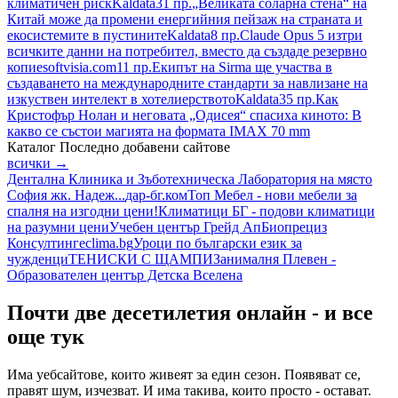
климатичен риск
Kaldata
31 пр.
„Великата соларна стена“ на
Китай може да промени енергийния пейзаж на страната и
екосистемите в пустините
Kaldata
8 пр.
Claude Opus 5 изтри
всичките данни на потребител, вместо да създаде резервно
копие
softvisia.com
11 пр.
Екипът на Sirma ще участва в
създаването на международните стандарти за навлизане на
изкуствен интелект в хотелиерството
Kaldata
35 пр.
Как
Кристофър Нолан и неговата „Одисея“ спасиха киното: В
какво се състои магията на формата IMAX 70 mm
Каталог
Последно добавени сайтове
всички →
Дентална Клиника и Зъботехническа Лаборатория на място
София жк. Надеж...
дар-бг.ком
Топ Мебел - нови мебели за
спалня на изгодни цени!
Климатици БГ - подови климатици
на разумни цени
Учебен център Грейд Ап
Биопрециз
Консултинг
eclima.bg
Уроци по български език за
чужденци
ТЕНИСКИ С ЩАМПИ
Занималня Плевен -
Образователен център Детска Вселена
Почти две десетилетия онлайн - и все
още тук
Има уебсайтове, които живеят за един сезон. Появяват се,
правят шум, изчезват. И има такива, които просто - остават.