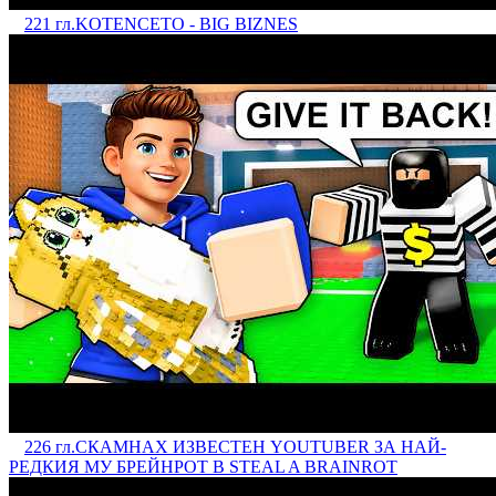
221 гл.
KOTENCETO - BIG BIZNES
226 гл.
СКАМНАХ ИЗВЕСТЕН YOUTUBER ЗА НАЙ-
РЕДКИЯ МУ БРЕЙНРОТ В STEAL A BRAINROT