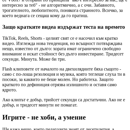
интересно за теб" - не алгоритмично, а с очи. Забавното,
трогателното, любопитното, понякога странното. Всичко, за
което веднага се сещаш кому да го пратиш.
Защо кратките видеа издържат теста на времето
TikTok, Reels, Shorts - целият свят се е насочил към кратко
видео. Изглежда нова тенденция, но всъщност потвърждава
нещо, известно от дълго: хората имат ограничено свободно
внимание и искат стойност без дълго инвестиране. Тридесет
секунди. Минута. Може би три.
Flash клиповете от началото на двехилядните бяха същото -
само с по-лоша резолюция и музика, която теглеше слуха ти в
посоки, за каквито не беше молен. Но работеха. Защото
краткото по дефиниция отрязва излишното и оставя само
ядрото.
Ако клипът е добър, трийсет секунди са достатъчни. Ако не е
добър, и тридесет минути не помагат.
Игрите - не хоби, а умение
Ще кажа нещо, което педагозите знаят от десетилетия, а