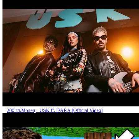
200 гл.
Mолец - USK ft. DARA [Official Video]