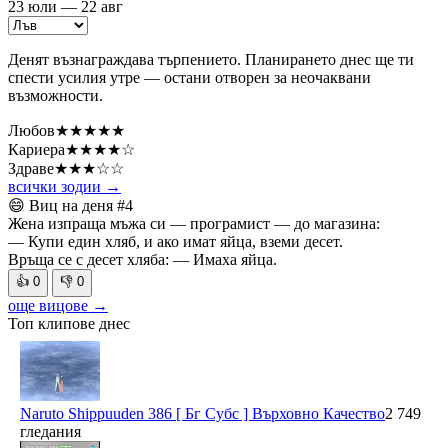
23 юли — 22 авг
Денят възнаграждава търпението. Планирането днес ще ти
спести усилия утре — остани отворен за неочаквани
възможности.
Любов
★★★★★
Кариера
★★★★☆
Здраве
★★★☆☆
всички зодии →
😄 Виц на деня
#4
Жена изпраща мъжа си — програмист — до магазина:
— Купи един хляб, и ако имат яйца, вземи десет.
Връща се с десет хляба: — Имаха яйца.
👍
0
👎
0
още вицове →
Топ клипове днес
Naruto Shippuuden 386 [ Бг Субс ] Върховно Качество
2 749
гледания