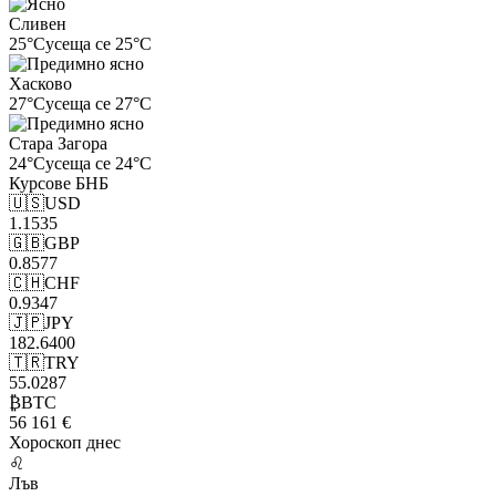
Сливен
25°C
усеща се 25°C
Хасково
27°C
усеща се 27°C
Стара Загора
24°C
усеща се 24°C
Курсове
БНБ
🇺🇸
USD
1.1535
🇬🇧
GBP
0.8577
🇨🇭
CHF
0.9347
🇯🇵
JPY
182.6400
🇹🇷
TRY
55.0287
₿
BTC
56 161 €
Хороскоп
днес
♌
Лъв