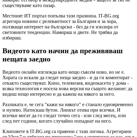
съществуваме като пазар.
Местният ИТ портал попълва тази празнина. IT-BG.org
агрегира новини с релевантност за България и за хора,
ползващи интернет на български - без да ги изолира от
световните тенденции. Намираш и двете. Не трябва да
избираш.
Видеото като начин да преживяваш
нещата заедно
Видеото онлайн изглежда като нещо съвсем ново, но не е.
Хората са искали да гледат неща заедно - и да ги коментират -
откакто съществуват. Кино, телевизия, видеокасети у дома -
всяка технология е носела нова версия на същото желание: да
видиш нещо интересно и да кажеш на някого за него.
Разликата е, че сега "кажи на някого" е станало едновременно
и нулево. Натискаш бутон. Линкът отива при всички. И
всички могат да го гледат точно сега - или след месец, или
след пет години, когато случайно попаднат на него.
Клиповете в IT-BG.org са правени с тази логика. Агрегирани
от Vbox7 и отбрани по принципа "ако е интересно за нас, ще е