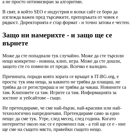
а не просто оптимизиран за алгоритми.
В свят, в който SEO е индустрия и всеки сайт се бори да
изглежда важен пред търсачките, препоръката от човек е
рядкост. Директорията е стар формат - и точно затова е честен.
Защо ни намерихте - и защо ще се
върнете
Може да сте попаднали тук случайно. Може да сте търсили
нещо конкретно - новина, клип, игра. Може да сте дошли,
защото сте го помнели от преди. Всичко е валидно.
Причината, поради която хората се връщат в IT-BG.org, е
проста: тук има неща, за каквито не трябва да плащаш, не
трябва да се регистрираш и не трябва да чакаш. Новините са
там. Клиповете са там. Игрите са там. Информацията за
хостинг и уебсайтове - също.
Не претендираме, че сме най-бързи, най-красиви или най-
технологично напредничави. Претендираме само за едно
нещо: да сме тук. Утре, след месец, след година. Когато
интернетът около нас се е променил пак - а той ще се е - ние
ще сме на същото място, правейки същото нещо.