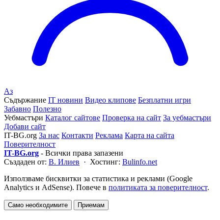
Аз
Съдържание
IT новини
Видео клипове
Безплатни игри
Забавно
Полезно
Уебмастъри
Каталог сайтове
Проверка на сайт
За уебмастъри
Добави сайт
IT-BG.org
За нас
Контакти
Реклама
Карта на сайта
Поверителност
IT-BG.org
- Всички права запазени
Създаден от:
В. Илиев
· Хостинг:
Bulinfo.net
Използваме бисквитки за статистика и реклами (Google
Analytics и AdSense). Повече в
политиката за поверителност
.
Само необходимите
Приемам