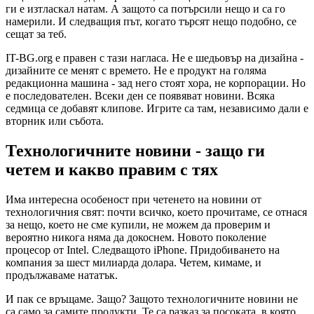
ги е изтласкал натам. А защото са потърсили нещо и са го
намерили. И следващия път, когато търсят нещо подобно, се
сещат за теб.
IT-BG.org е правен с тази нагласа. Не е шедьовър на дизайна -
дизайните се менят с времето. Не е продукт на голяма
редакционна машина - зад него стоят хора, не корпорации. Но
е последователен. Всеки ден се появяват новини. Всяка
седмица се добавят клипове. Игрите са там, независимо дали е
вторник или събота.
Технологичните новини - защо ги
четем и какво правим с тях
Има интересна особеност при четенето на новини от
технологичния свят: почти всичко, което прочитаме, се отнася
за нещо, което не сме купили, не можем да проверим и
вероятно никога няма да докоснем. Новото поколение
процесор от Intel. Следващото iPhone. Придобиването на
компания за шест милиарда долара. Четем, кимаме, и
продължаваме нататък.
И пак се връщаме. Защо? Защото технологичните новини не
са само за самите продукти. Те са разказ за посоката, в която