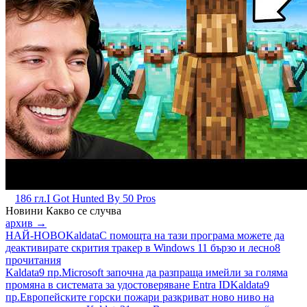
186 гл.
I Got Hunted By 50 Pros
Новини
Какво се случва
архив →
НАЙ-НОВО
Kaldata
С помощта на тази програма можете да
деактивирате скрития тракер в Windows 11 бързо и лесно
8
прочитания
Kaldata
9 пр.
Microsoft започна да разпраща имейли за голяма
промяна в системата за удостоверяване Entra ID
Kaldata
9
пр.
Европейските горски пожари разкриват ново ниво на