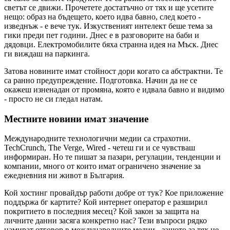
светът се движи. Прочетете достатъчно от тях и ще усетите
нещо: образ на бъдещето, което идва бавно, след което -
изведнъж - е вече тук. Изкуственият интелект беше тема за
гики преди пет години. Днес е в разговорите на баби и
дядовци. Електромобилите бяха странна идея на Мъск. Днес
ги виждаш на паркинга.
Затова новините имат стойност дори когато са абстрактни. Те
са ранно предупреждение. Подготовка. Начин да не се
окажеш изненадан от промяна, която е идвала бавно и видимо
- просто не си гледал натам.
Местните новини имат значение
Международните технологични медии са страхотни.
TechCrunch, The Verge, Wired - четеш ги и се чувстваш
информиран. Но те пишат за пазари, регулации, тенденции и
компании, много от които имат ограничено значение за
ежедневния ни живот в България.
Кой хостинг провайдър работи добре от тук? Кое приложение
поддържа бг картите? Кой интернет оператор е разширил
покритието в последния месец? Кой закон за защита на
личните данни засяга конкретно нас? Тези въпроси рядко
намират отговор в международните медии - защото за тях не