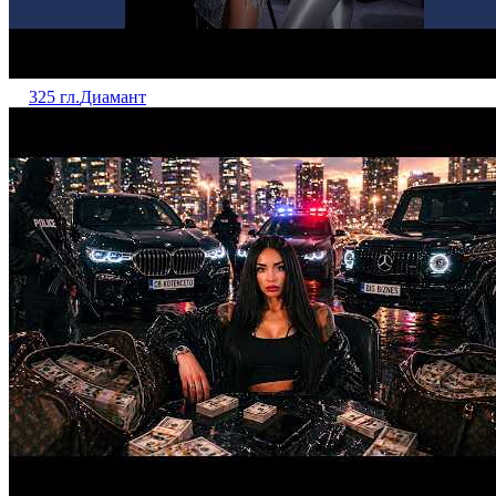
325 гл.
Диамант