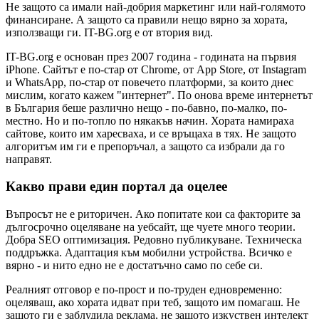
Не защото са имали най-добрия маркетинг или най-голямото
финансиране. А защото са правили нещо вярно за хората,
използващи ги. IT-BG.org е от втория вид.
IT-BG.org е основан през 2007 година - годината на първия
iPhone. Сайтът е по-стар от Chrome, от App Store, от Instagram
и WhatsApp, по-стар от повечето платформи, за които днес
мислим, когато кажем "интернет". По онова време интернетът
в България беше различно нещо - по-бавно, по-малко, по-
местно. Но и по-топло по някакъв начин. Хората намираха
сайтове, които им харесваха, и се връщаха в тях. Не защото
алгоритъм им ги е препоръчал, а защото са избрали да го
направят.
Какво прави един портал да оцелее
Въпросът не е риторичен. Ако попитате кои са факторите за
дългосрочно оцеляване на уебсайт, ще чуете много теории.
Добра SEO оптимизация. Редовно публикуване. Техническа
поддръжка. Адаптация към мобилни устройства. Всичко е
вярно - и нито едно не е достатъчно само по себе си.
Реалният отговор е по-прост и по-труден едновременно:
оцеляваш, ако хората идват при теб, защото им помагаш. Не
защото ги е заблудила реклама, не защото изкуствен интелект