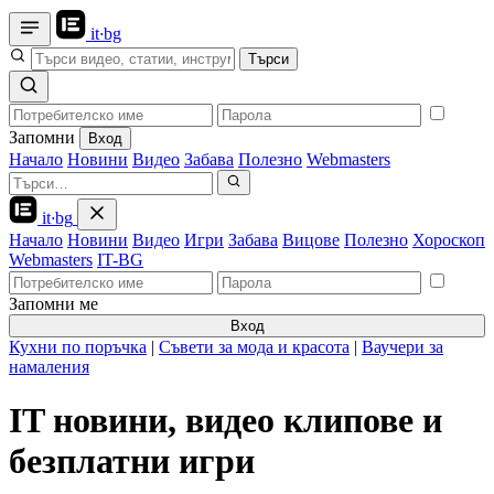
it
·
bg
Търси
Запомни
Вход
Начало
Новини
Видео
Забава
Полезно
Webmasters
it
·
bg
Начало
Новини
Видео
Игри
Забава
Вицове
Полезно
Хороскоп
Webmasters
IT-BG
Запомни ме
Вход
Кухни по поръчка
|
Съвети за мода и красота
|
Ваучери за
намаления
IT новини, видео клипове и
безплатни игри