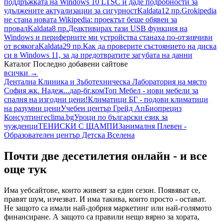
поддръжката на Windows 10 LTSC и даде подробности за
удължените актуализации за сигурност
Kaldata
12 пр.
Grokipedia
не стана новата Wikipedia: проектът беше обявен за
провал
Kaldata
8 пр.
Деактивирах тази USB функция на
Windows и периферните ми устройства станаха по-отзивчиви
от всякога
Kaldata
29 пр.
Как да проверите състоянието на диска
си в Windows 11, за да предотвратите загубата на данни
Каталог
Последно добавени сайтове
всички →
Дентална Клиника и Зъботехническа Лаборатория на място
София жк. Надеж...
дар-бг.ком
Топ Мебел - нови мебели за
спалня на изгодни цени!
Климатици БГ - подови климатици
на разумни цени
Учебен център Грейд Ап
Биопрециз
Консултинг
eclima.bg
Уроци по български език за
чужденци
ТЕНИСКИ С ЩАМПИ
Занималня Плевен -
Образователен център Детска Вселена
Почти две десетилетия онлайн - и все
още тук
Има уебсайтове, които живеят за един сезон. Появяват се,
правят шум, изчезват. И има такива, които просто - остават.
Не защото са имали най-добрия маркетинг или най-голямото
финансиране. А защото са правили нещо вярно за хората,