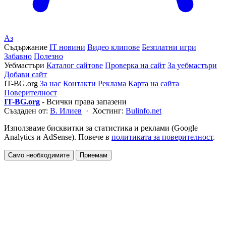
Аз
Съдържание
IT новини
Видео клипове
Безплатни игри
Забавно
Полезно
Уебмастъри
Каталог сайтове
Проверка на сайт
За уебмастъри
Добави сайт
IT-BG.org
За нас
Контакти
Реклама
Карта на сайта
Поверителност
IT-BG.org
- Всички права запазени
Създаден от:
В. Илиев
· Хостинг:
Bulinfo.net
Използваме бисквитки за статистика и реклами (Google
Analytics и AdSense). Повече в
политиката за поверителност
.
Само необходимите
Приемам