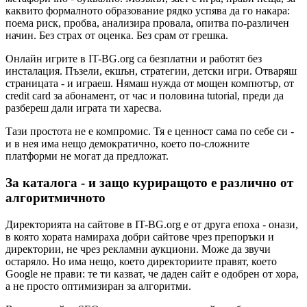
каквито формалното образование рядко успява да го накара:
поема риск, пробва, анализира провала, опитва по-различен
начин. Без страх от оценка. Без срам от грешка.
Онлайн игрите в IT-BG.org са безплатни и работят без
инсталация. Пъзели, екшън, стратегии, детски игри. Отваряш
страницата - и играеш. Нямаш нужда от мощен компютър, от
credit card за абонамент, от час и половина tutorial, преди да
разбереш дали играта ти харесва.
Тази простота не е компромис. Тя е ценност сама по себе си -
и в нея има нещо демократично, което по-сложните
платформи не могат да предложат.
За каталога - и защо куриращото е различно от
алгоритмичното
Директорията на сайтове в IT-BG.org е от друга епоха - онази,
в която хората намираха добри сайтове чрез препоръки и
директории, не чрез рекламни аукциони. Може да звучи
остаряло. Но има нещо, което директориите правят, което
Google не прави: те ти казват, че даден сайт е одобрен от хора,
а не просто оптимизиран за алгоритми.