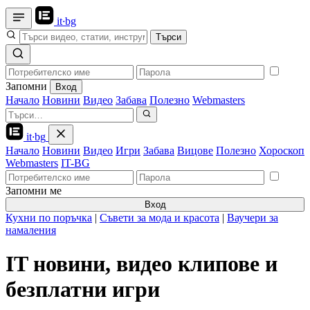
it
·
bg
Търси
Запомни
Вход
Начало
Новини
Видео
Забава
Полезно
Webmasters
it
·
bg
Начало
Новини
Видео
Игри
Забава
Вицове
Полезно
Хороскоп
Webmasters
IT-BG
Запомни ме
Вход
Кухни по поръчка
|
Съвети за мода и красота
|
Ваучери за
намаления
IT новини, видео клипове и
безплатни игри