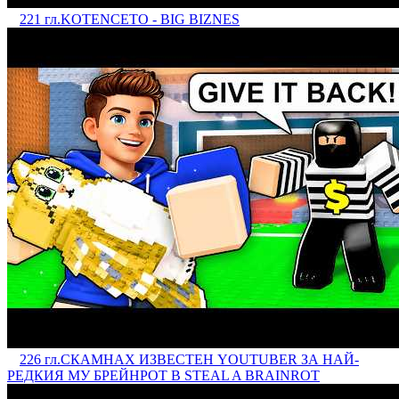
221 гл.
KOTENCETO - BIG BIZNES
226 гл.
СКАМНАХ ИЗВЕСТЕН YOUTUBER ЗА НАЙ-
РЕДКИЯ МУ БРЕЙНРОТ В STEAL A BRAINROT