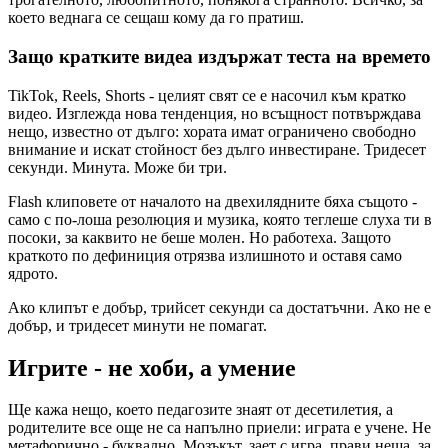
което веднага се сещаш кому да го пратиш.
Защо кратките видеа издържат теста на времето
TikTok, Reels, Shorts - целият свят се е насочил към кратко
видео. Изглежда нова тенденция, но всъщност потвърждава
нещо, известно от дълго: хората имат ограничено свободно
внимание и искат стойност без дълго инвестиране. Тридесет
секунди. Минута. Може би три.
Flash клиповете от началото на двехилядните бяха същото -
само с по-лоша резолюция и музика, която теглеше слуха ти в
посоки, за каквито не беше молен. Но работеха. Защото
краткото по дефиниция отрязва излишното и оставя само
ядрото.
Ако клипът е добър, трийсет секунди са достатъчни. Ако не е
добър, и тридесет минути не помагат.
Игрите - не хоби, а умение
Ще кажа нещо, което педагозите знаят от десетилетия, а
родителите все още не са напълно приели: играта е учене. Не
метафорично - буквално. Мозъкът, зает с игра, прави неща, за