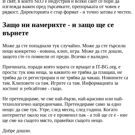
В свят, в който SEO е индустрия и всеки сайт се бори да
изглежда важен пред търсачките, препоръката от човек е
рядкост. Директорията е стар формат - и точно затова е честен.
Защо ни намерихте - и защо ще се
върнете
Може да сте попаднали тук случайно. Може да сте търсили
нещо конкретно - новина, клип, игра. Може да сте дошли,
защото сте го помнели от преди. Всичко е валидно.
Причината, поради която хората се връщат в IT-BG.org, е
проста: тук има неща, за каквито не трябва да плащаш, не
трябва да се регистрираш и не трябва да чакаш. Новините са
там. Клиповете са там. Игрите са там. Информацията за
хостинг и уебсайтове - също.
Не претендираме, че сме най-бързи, най-красиви или най-
технологично напредничави. Претендираме само за едно
нещо: да сме тук. Утре, след месец, след година. Когато
интернетът около нас се е променил пак - а той ще се е - ние
ще сме на същото място, правейки същото нещо.
Добре дошли.