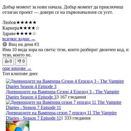
Добър момент за нови начала. Добър момент да приключиш
отлаган проект — довери се на първоначалния си усет.
Любов
★★★★★
Кариера
★★★★☆
Здраве
★★★★☆
всички зодии →
😄 Виц на деня
#3
Има 10 вида хора на света: тези, които разбират двоичен код, и
тези, които не.
👍
0
👎
0
още вицове →
Топ клипове днес
Дневниците на Вампира Сезон 4 Епизод 3 - The Vampire
Diaries Season 4 Episode 3
3 167 гледания
Дневниците на Вампира сезон 7 епизод 11 The Vampire
Diaries - Season 7 Episode 11
1 333 гледания