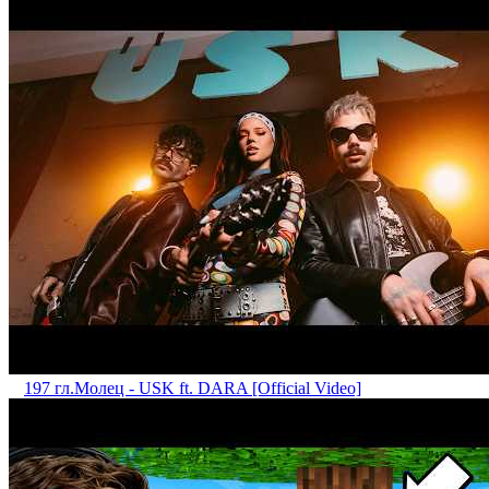
197 гл.
Mолец - USK ft. DARA [Official Video]