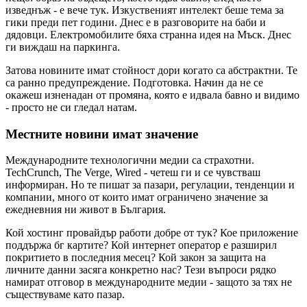
изведнъж - е вече тук. Изкуственият интелект беше тема за
гики преди пет години. Днес е в разговорите на баби и
дядовци. Електромобилите бяха странна идея на Мъск. Днес
ги виждаш на паркинга.
Затова новините имат стойност дори когато са абстрактни. Те
са ранно предупреждение. Подготовка. Начин да не се
окажеш изненадан от промяна, която е идвала бавно и видимо
- просто не си гледал натам.
Местните новини имат значение
Международните технологични медии са страхотни.
TechCrunch, The Verge, Wired - четеш ги и се чувстваш
информиран. Но те пишат за пазари, регулации, тенденции и
компании, много от които имат ограничено значение за
ежедневния ни живот в България.
Кой хостинг провайдър работи добре от тук? Кое приложение
поддържа бг картите? Кой интернет оператор е разширил
покритието в последния месец? Кой закон за защита на
личните данни засяга конкретно нас? Тези въпроси рядко
намират отговор в международните медии - защото за тях не
съществуваме като пазар.