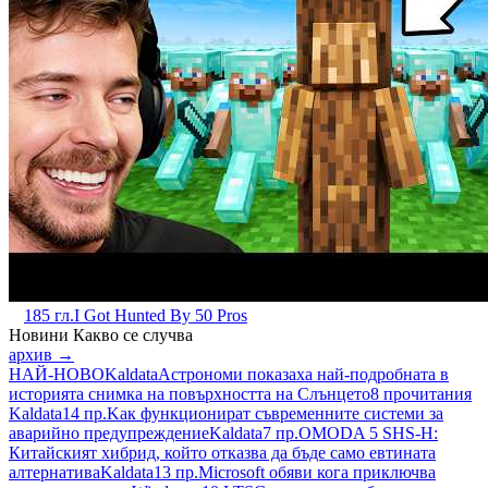
185 гл.
I Got Hunted By 50 Pros
Новини
Какво се случва
архив →
НАЙ-НОВО
Kaldata
Астрономи показаха най-подробната в
историята снимка на повърхността на Слънцето
8 прочитания
Kaldata
14 пр.
Kак функционират съвременните системи за
аварийно предупреждение
Kaldata
7 пр.
OMODA 5 SHS-H:
Китайският хибрид, който отказва да бъде само евтината
алтернатива
Kaldata
13 пр.
Microsoft обяви кога приключва