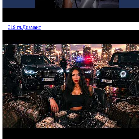
319 гл.
Диамант