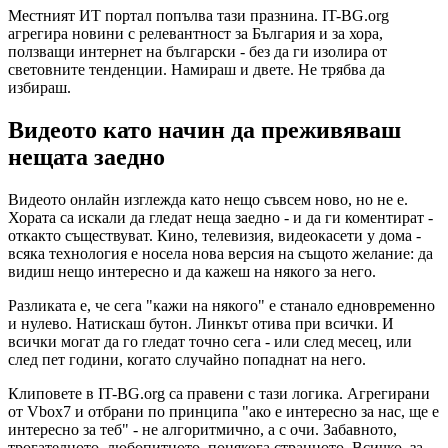
Местният ИТ портал попълва тази празнина. IT-BG.org
агрегира новини с релевантност за България и за хора,
ползващи интернет на български - без да ги изолира от
световните тенденции. Намираш и двете. Не трябва да
избираш.
Видеото като начин да преживяваш
нещата заедно
Видеото онлайн изглежда като нещо съвсем ново, но не е.
Хората са искали да гледат неща заедно - и да ги коментират -
откакто съществуват. Кино, телевизия, видеокасети у дома -
всяка технология е носела нова версия на същото желание: да
видиш нещо интересно и да кажеш на някого за него.
Разликата е, че сега "кажи на някого" е станало едновременно
и нулево. Натискаш бутон. Линкът отива при всички. И
всички могат да го гледат точно сега - или след месец, или
след пет години, когато случайно попаднат на него.
Клиповете в IT-BG.org са правени с тази логика. Агрегирани
от Vbox7 и отбрани по принципа "ако е интересно за нас, ще е
интересно за теб" - не алгоритмично, а с очи. Забавното,
трогателното, любопитното, понякога странното. Всичко, за