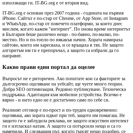
използващи ги. IT-BG.org е от втория вид.
IT-BG.org е основан през 2007 година - годината на първия
iPhone. Сайтът е по-стар от Chrome, от App Store, от Instagram
и WhatsApp, по-стар от повечето платформи, за които днес
мислим, когато кажем "интернет". По онова време интернетът
в България беше различно нещо - по-бавно, по-малко, по-
местно. Но и по-топло по някакъв начин. Хората намираха
сайтове, които им харесваха, и се връщаха в тях. Не защото
алгоритъм им ги е препоръчал, а защото са избрали да го
направят.
Какво прави един портал да оцелее
Въпросът не е риторичен. Ако попитате кои са факторите за
дългосрочно оцеляване на уебсайт, ще чуете много теории.
Добра SEO оптимизация. Редовно публикуване. Техническа
поддръжка. Адаптация към мобилни устройства. Всичко е
вярно - и нито едно не е достатъчно само по себе си.
Реалният отговор е по-прост и по-труден едновременно:
оцеляваш, ако хората идват при теб, защото им помагаш. Не
защото ги е заблудила реклама, не защото изкуствен интелект
ги е изтласкал натам. А защото са потърсили нещо и са го
намерили. И следващия път, когато търсят нещо подобно, се