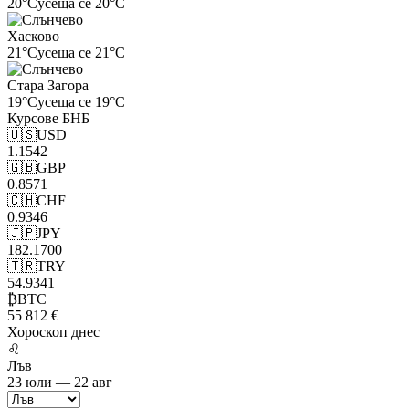
20°C
усеща се 20°C
Хасково
21°C
усеща се 21°C
Стара Загора
19°C
усеща се 19°C
Курсове
БНБ
🇺🇸
USD
1.1542
🇬🇧
GBP
0.8571
🇨🇭
CHF
0.9346
🇯🇵
JPY
182.1700
🇹🇷
TRY
54.9341
₿
BTC
55 812 €
Хороскоп
днес
♌
Лъв
23 юли — 22 авг