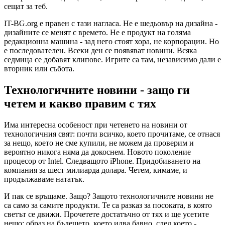
сещат за теб.
IT-BG.org е правен с тази нагласа. Не е шедьовър на дизайна -
дизайните се менят с времето. Не е продукт на голяма
редакционна машина - зад него стоят хора, не корпорации. Но
е последователен. Всеки ден се появяват новини. Всяка
седмица се добавят клипове. Игрите са там, независимо дали е
вторник или събота.
Технологичните новини - защо ги
четем и какво правим с тях
Има интересна особеност при четенето на новини от
технологичния свят: почти всичко, което прочитаме, се отнася
за нещо, което не сме купили, не можем да проверим и
вероятно никога няма да докоснем. Новото поколение
процесор от Intel. Следващото iPhone. Придобиването на
компания за шест милиарда долара. Четем, кимаме, и
продължаваме нататък.
И пак се връщаме. Защо? Защото технологичните новини не
са само за самите продукти. Те са разказ за посоката, в която
светът се движи. Прочетете достатъчно от тях и ще усетите
нещо: образ на бъдещето, което идва бавно, след което -