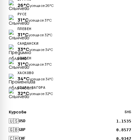
26°C
усеща се 26°C
РУСЕ
31°C
усеща се 31°C
ПЛЕВЕН
31°C
усеща се 32°C
САНДАНСКИ
33°C
усеща се 34°C
СЛИВЕН
31°C
усеща се 31°C
ХАСКОВО
34°C
усеща се 34°C
СТАРА ЗАГОРА
32°C
усеща се 32°C
Курсове
БНБ
🇺🇸
1.1535
USD
🇬🇧
0.8577
GBP
🇨🇭
0.9347
CHF