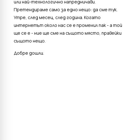
или най-технологично напредничави.
Претендираме само за едно нещо: да сме тук.
Утре, след месец, след година. Когато
интернетът около нас се е променил пак - а той
ще се е - ние ще сме на същото място, правейки
същото нещо.
Добре дошли.