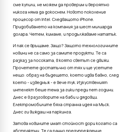
сме купили, не можем да проверим и вероятно
никога няма да докоснем. Новото поколение
процесор от Intel. Следващото iPhone.
Придобиването на компания за шест милиарда
долара. Четем, кимаме, и продължаваме нататък.
И пак се връщаме. Защо? Защото технологичните
новини не са само за самите продукти. Те са
разказ за посоката, в която светът се движи.
Прочетете достатъчно от тях и ще усетите
нещо: образ на бъдещето, което идва бавно, след
което - изведнъж - е вече тук. Изкуственият
интелект беше тема за гики преди пет години.
Днес е в разговорите на баби и дядовци.
Електромобилите бяха странна идея на Мъск.
Днес ги виждаш на паркинга.
Затова новините имат стойност дори когато са
абстрактни. Те са ранно предупреждение.