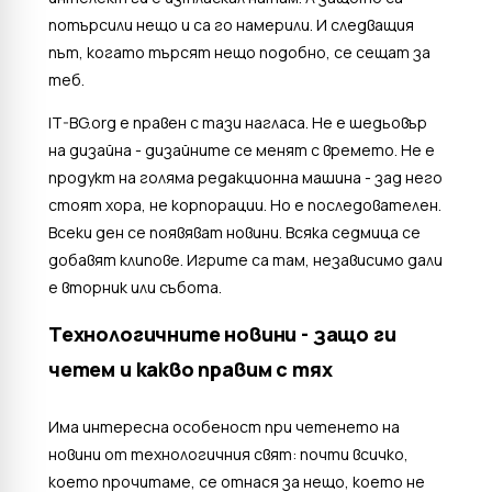
потърсили нещо и са го намерили. И следващия
път, когато търсят нещо подобно, се сещат за
теб.
IT-BG.org е правен с тази нагласа. Не е шедьовър
на дизайна - дизайните се менят с времето. Не е
продукт на голяма редакционна машина - зад него
стоят хора, не корпорации. Но е последователен.
Всеки ден се появяват новини. Всяка седмица се
добавят клипове. Игрите са там, независимо дали
е вторник или събота.
Технологичните новини - защо ги
четем и какво правим с тях
Има интересна особеност при четенето на
новини от технологичния свят: почти всичко,
което прочитаме, се отнася за нещо, което не