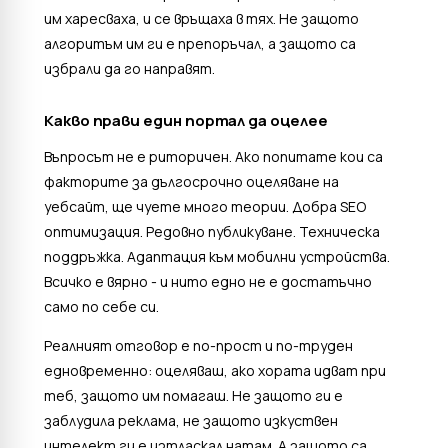
им харесваха, и се връщаха в тях. Не защото
алгоритъм им ги е препоръчал, а защото са
избрали да го направят.
Какво прави един портал да оцелее
Въпросът не е риторичен. Ако попитате кои са
факторите за дългосрочно оцеляване на
уебсайт, ще чуете много теории. Добра SEO
оптимизация. Редовно публикуване. Техническа
поддръжка. Адаптация към мобилни устройства.
Всичко е вярно - и нито едно не е достатъчно
само по себе си.
Реалният отговор е по-прост и по-труден
едновременно: оцеляваш, ако хората идват при
теб, защото им помагаш. Не защото ги е
заблудила реклама, не защото изкуствен
интелект ги е изтласкал натам. А защото са