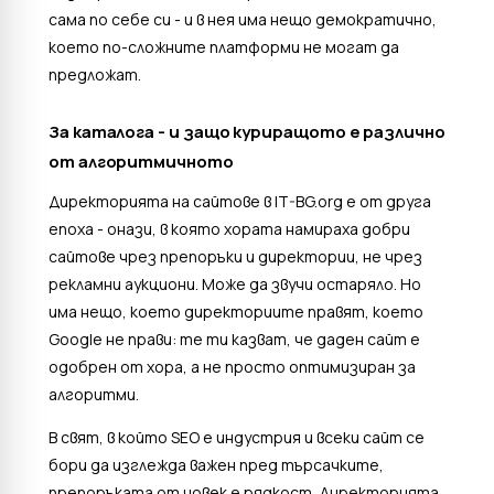
сама по себе си - и в нея има нещо демократично,
което по-сложните платформи не могат да
предложат.
За каталога - и защо куриращото е различно
от алгоритмичното
Директорията на сайтове в IT-BG.org е от друга
епоха - онази, в която хората намираха добри
сайтове чрез препоръки и директории, не чрез
рекламни аукциони. Може да звучи остаряло. Но
има нещо, което директориите правят, което
Google не прави: те ти казват, че даден сайт е
одобрен от хора, а не просто оптимизиран за
алгоритми.
В свят, в който SEO е индустрия и всеки сайт се
бори да изглежда важен пред търсачките,
препоръката от човек е рядкост. Директорията