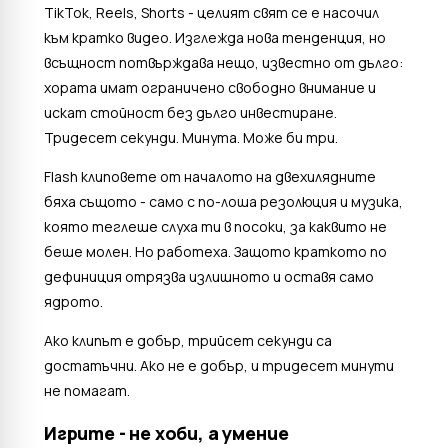
TikTok, Reels, Shorts - целият свят се е насочил
към кратко видео. Изглежда нова тенденция, но
всъщност потвърждава нещо, известно от дълго:
хората имат ограничено свободно внимание и
искат стойност без дълго инвестиране.
Тридесет секунди. Минута. Може би три.
Flash клиповете от началото на двехилядните
бяха същото - само с по-лоша резолюция и музика,
която теглеше слуха ти в посоки, за каквито не
беше молен. Но работеха. Защото краткото по
дефиниция отрязва излишното и оставя само
ядрото.
Ако клипът е добър, трийсет секунди са
достатъчни. Ако не е добър, и тридесет минути
не помагат.
Игрите - не хоби, а умение