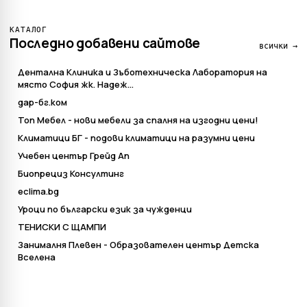
КАТАЛОГ
Последно добавени сайтове
всички →
Дентална Клиника и Зъботехническа Лаборатория на
място София жк. Надеж...
дар-бг.ком
Топ Мебел - нови мебели за спалня на изгодни цени!
Климатици БГ - подови климатици на разумни цени
Учебен център Грейд Ап
Биопрециз Консултинг
eclima.bg
Уроци по български език за чужденци
ТЕНИСКИ С ЩАМПИ
Занималня Плевен - Образователен център Детска
Вселена