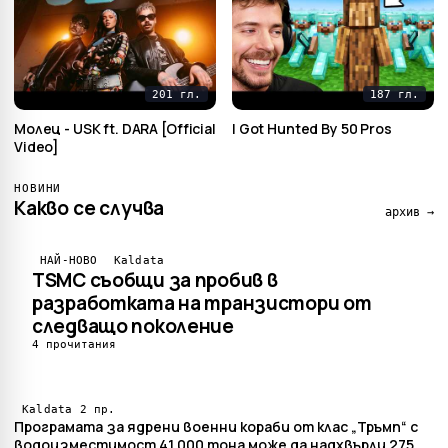
201 гл.
187 гл.
Mолец - USK ft. DARA [Official
I Got Hunted By 50 Pros
Video]
НОВИНИ
Какво се случва
архив →
НАЙ-НОВО
Kaldata
TSMC съобщи за пробив в
разработката на транзистори от
следващо поколение
4 прочитания
2 пр.
Kaldata
Програмата за ядрени военни кораби от клас „Тръмп“ с
водоизместимост 41 000 тона може да надхвърли 275