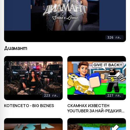
326 гл.
Диамант
223 гл.
227 гл.
KOTENCETO - BIG BIZNES
СКАМНАХ ИЗВЕСТЕН
YOUTUBER ЗА НАЙ-РЕДКИЯ
МУ БРЕЙНРОТ В STEAL A
BRAINROT