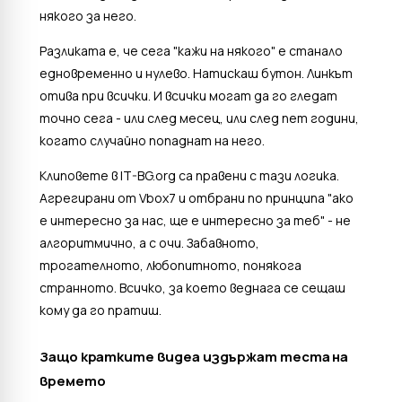
някого за него.
Разликата е, че сега "кажи на някого" е станало
едновременно и нулево. Натискаш бутон. Линкът
отива при всички. И всички могат да го гледат
точно сега - или след месец, или след пет години,
когато случайно попаднат на него.
Клиповете в IT-BG.org са правени с тази логика.
Агрегирани от Vbox7 и отбрани по принципа "ако
е интересно за нас, ще е интересно за теб" - не
алгоритмично, а с очи. Забавното,
трогателното, любопитното, понякога
странното. Всичко, за което веднага се сещаш
кому да го пратиш.
Защо кратките видеа издържат теста на
времето