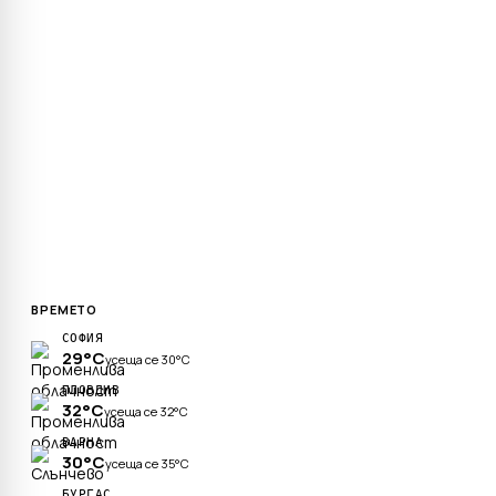
ВРЕМЕТО
СОФИЯ
29°C
усеща се 30°C
ПЛОВДИВ
32°C
усеща се 32°C
ВАРНА
30°C
усеща се 35°C
БУРГАС