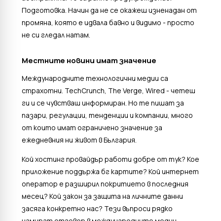
Подготовка. Начин да не се окажеш изненадан от
промяна, която е идвала бавно и видимо - просто
не си гледал натам.
Местните новини имат значение
Международните технологични медии са
страхотни. TechCrunch, The Verge, Wired - четеш
ги и се чувстваш информиран. Но те пишат за
пазари, регулации, тенденции и компании, много
от които имат ограничено значение за
ежедневния ни живот в България.
Кой хостинг провайдър работи добре от тук? Кое
приложение поддържа бг картите? Кой интернет
оператор е разширил покритието в последния
месец? Кой закон за защита на личните данни
засяга конкретно нас? Тези въпроси рядко
намират отговор в международните медии -