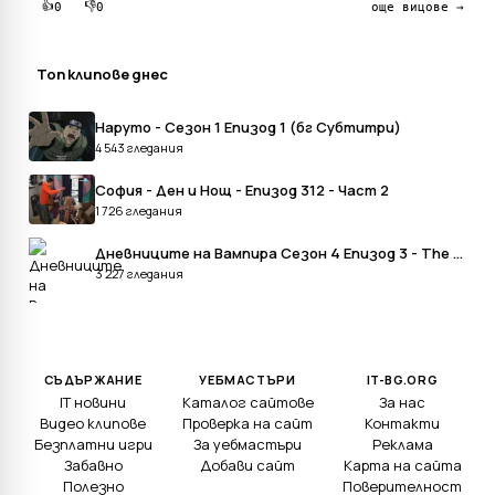
👍
👎
0
0
още вицове →
Топ клипове днес
Наруто - Сезон 1 Епизод 1 (бг Субтитри)
4 543 гледания
София - Ден и Нощ - Епизод 312 - Част 2
1 726 гледания
Дневниците на Вампира Сезон 4 Епизод 3 - The Vampire Diaries Season 4 Episode 3
3 227 гледания
СЪДЪРЖАНИЕ
УЕБМАСТЪРИ
IT-BG.ORG
IT новини
Каталог сайтове
За нас
Видео клипове
Проверка на сайт
Контакти
Безплатни игри
За уебмастъри
Реклама
Забавно
Добави сайт
Карта на сайта
Полезно
Поверителност