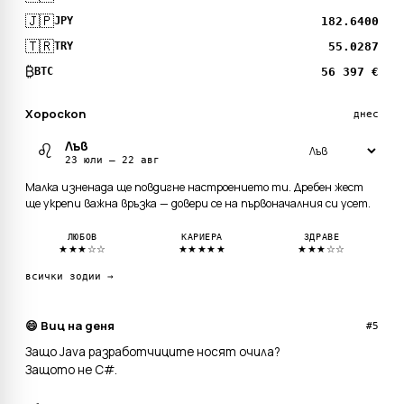
🇯🇵
182.6400
JPY
🇹🇷
55.0287
TRY
₿
56 397 €
BTC
Хороскоп
днес
Лъв
♌
23 юли — 22 авг
Малка изненада ще повдигне настроението ти. Дребен жест
ще укрепи важна връзка — довери се на първоначалния си усет.
ЛЮБОВ
КАРИЕРА
ЗДРАВЕ
★★★☆☆
★★★★★
★★★☆☆
всички зодии →
😄 Виц на деня
#5
Защо Java разработчиците носят очила?
Защото не C#.