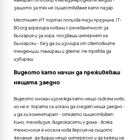
защото за тях не съществуваме като пазар.
Местният ИТ портал попълва тази празнина. IT-
BG.org агрегира новини с релевантност за
България и за хора, ползващи интернет на
български - без да ги изолира от световните
тенденции. Намираш и двете. Не трябва да
избираш.
Видеото като начин да преживяваш
нещата заедно
Видеото онлайн изглежда като нещо съвсем ново,
но не е. Хората са искали да гледат неща заедно -
и да ги коментират - откакто съществуват.
Кино, телевизия, видеокасети у дома - всяка
технология е носела нова версия на същото
желание: да видиш нещо интересно и да кажеш на