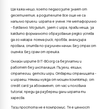
Ще кажа нещо, което педагозите знаят от
десетилетия, а родителите все още не са
напълно приели: играта е учене. Не метафорично
- буквално. Мозъкът, зает с игра, прави неща, за
каквито формалното образование рядко успява
да го накара: поема риск, пробва, анализира
провала, опитва по-различен начин. Без страх от
оценка. Без срам от грешка.
Онлайн игрите в IT-BG.org са безплатни и
работят без инсталация. Пъзели, екшън,
стратегии, детски игри. Отваряш страницата -
и играеш. Нямаш нужда от мощен компютър, от
credit card за абонамент, от час и половина
tutorial, преди да разбереш дали играта ти
харесва.
Тази простота не е компромис. Тя е ценност