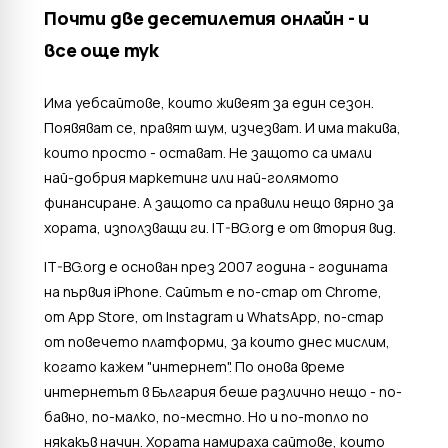
Почти две десетилетия онлайн - и
все още тук
Има уебсайтове, които живеят за един сезон.
Появяват се, правят шум, изчезват. И има такива,
които просто - остават. Не защото са имали
най-добрия маркетинг или най-голямото
финансиране. А защото са правили нещо вярно за
хората, използващи ги. IT-BG.org е от втория вид.
IT-BG.org е основан през 2007 година - годината
на първия iPhone. Сайтът е по-стар от Chrome,
от App Store, от Instagram и WhatsApp, по-стар
от повечето платформи, за които днес мислим,
когато кажем "интернет". По онова време
интернетът в България беше различно нещо - по-
бавно, по-малко, по-местно. Но и по-топло по
някакъв начин. Хората намираха сайтове, които