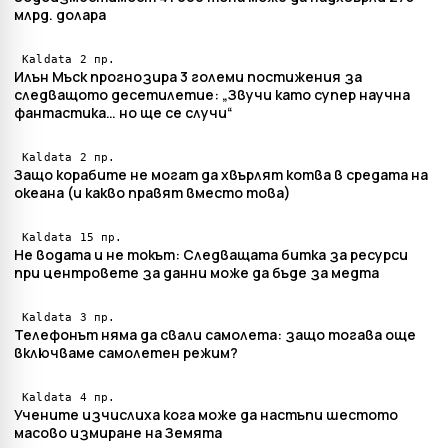
млрд. долара
2 пр.
Kaldata
Илън Мъск прогнозира 3 големи постижения за
следващото десетилетие: „Звучи като супер научна
фантастика… но ще се случи“
2 пр.
Kaldata
Защо корабите не могат да хвърлят котва в средата на
океана (и какво правят вместо това)
15 пр.
Kaldata
Не водата и не токът: Следващата битка за ресурси
при центровете за данни може да бъде за медта
3 пр.
Kaldata
Телефонът няма да свали самолета: защо тогава още
включваме самолетен режим?
4 пр.
Kaldata
Учените изчислиха кога може да настъпи шестото
масово измиране на Земята