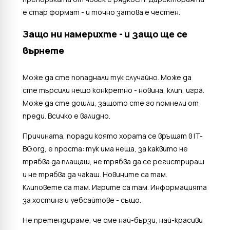
е стар формат - и точно затова е честен.
Защо ни намерихте - и защо ще се
върнете
Може да сте попаднали тук случайно. Може да
сте търсили нещо конкретно - новина, клип, игра.
Може да сте дошли, защото сте го помнели от
преди. Всичко е валидно.
Причината, поради която хората се връщат в IT-
BG.org, е проста: тук има неща, за каквито не
трябва да плащаш, не трябва да се регистрираш
и не трябва да чакаш. Новините са там.
Клиповете са там. Игрите са там. Информацията
за хостинг и уебсайтове - също.
Не претендираме, че сме най-бързи, най-красиви