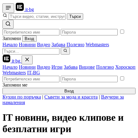
it
·
bg
Търси
Запомни
Вход
Начало
Новини
Видео
Забава
Полезно
Webmasters
it
·
bg
Начало
Новини
Видео
Игри
Забава
Вицове
Полезно
Хороскоп
Webmasters
IT-BG
Запомни ме
Вход
Кухни по поръчка
|
Съвети за мода и красота
|
Ваучери за
намаления
IT новини, видео клипове и
безплатни игри