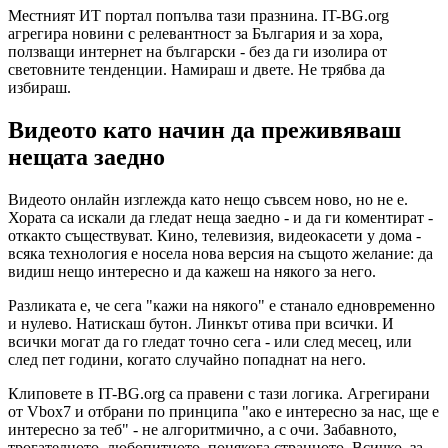
Местният ИТ портал попълва тази празнина. IT-BG.org
агрегира новини с релевантност за България и за хора,
ползващи интернет на български - без да ги изолира от
световните тенденции. Намираш и двете. Не трябва да
избираш.
Видеото като начин да преживяваш
нещата заедно
Видеото онлайн изглежда като нещо съвсем ново, но не е.
Хората са искали да гледат неща заедно - и да ги коментират -
откакто съществуват. Кино, телевизия, видеокасети у дома -
всяка технология е носела нова версия на същото желание: да
видиш нещо интересно и да кажеш на някого за него.
Разликата е, че сега "кажи на някого" е станало едновременно
и нулево. Натискаш бутон. Линкът отива при всички. И
всички могат да го гледат точно сега - или след месец, или
след пет години, когато случайно попаднат на него.
Клиповете в IT-BG.org са правени с тази логика. Агрегирани
от Vbox7 и отбрани по принципа "ако е интересно за нас, ще е
интересно за теб" - не алгоритмично, а с очи. Забавното,
трогателното, любопитното, понякога странното. Всичко, за