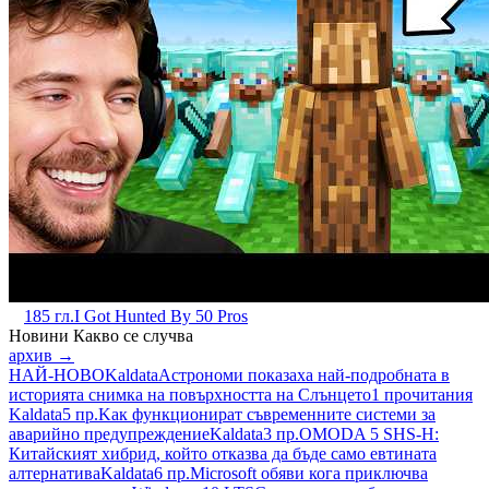
185 гл.
I Got Hunted By 50 Pros
Новини
Какво се случва
архив →
НАЙ-НОВО
Kaldata
Астрономи показаха най-подробната в
историята снимка на повърхността на Слънцето
1 прочитания
Kaldata
5 пр.
Kак функционират съвременните системи за
аварийно предупреждение
Kaldata
3 пр.
OMODA 5 SHS-H:
Китайският хибрид, който отказва да бъде само евтината
алтернатива
Kaldata
6 пр.
Microsoft обяви кога приключва