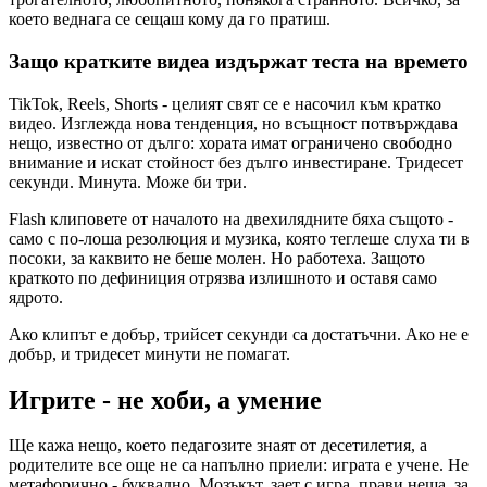
което веднага се сещаш кому да го пратиш.
Защо кратките видеа издържат теста на времето
TikTok, Reels, Shorts - целият свят се е насочил към кратко
видео. Изглежда нова тенденция, но всъщност потвърждава
нещо, известно от дълго: хората имат ограничено свободно
внимание и искат стойност без дълго инвестиране. Тридесет
секунди. Минута. Може би три.
Flash клиповете от началото на двехилядните бяха същото -
само с по-лоша резолюция и музика, която теглеше слуха ти в
посоки, за каквито не беше молен. Но работеха. Защото
краткото по дефиниция отрязва излишното и оставя само
ядрото.
Ако клипът е добър, трийсет секунди са достатъчни. Ако не е
добър, и тридесет минути не помагат.
Игрите - не хоби, а умение
Ще кажа нещо, което педагозите знаят от десетилетия, а
родителите все още не са напълно приели: играта е учене. Не
метафорично - буквално. Мозъкът, зает с игра, прави неща, за