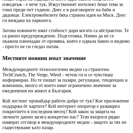
изведнъж - е вече тук. Изкуственият интелект беше тема за
гики преди пет години. Днес е в разговорите на баби и
дядовци. Електромобилите бяха странна идея на Мъск. Днес
ги виждаш на паркинга.
Затова новините имат стойност дори когато са абстрактни. Те
са ранно предупреждение. Подготовка. Начин да не се
окажеш изненадан от промяна, която е идвала бавно и видимо
- просто не си гледал натам.
Местните новини имат значение
Международните технологични медии са страхотни.
TechCrunch, The Verge, Wired - четеш ги и се чувстваш
информиран. Но те пишат за пазари, регулации, тенденции и
компании, много от които имат ограничено значение за
ежедневния ни живот в България.
Кой хостинг провайдър работи добре от тук? Кое приложение
поддържа бг картите? Кой интернет оператор е разширил
покритието в последния месец? Кой закон за защита на
личните данни засяга конкретно нас? Тези въпроси рядко
намират отговор в международните медии - защото за тях не
съществуваме като пазар.