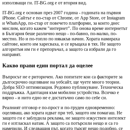
използващи ги. IT-BG.org е от втория вид.
IT-BG.org е основан през 2007 година - годината на първия
iPhone. Сайтът е по-стар от Chrome, от App Store, от Instagram
и WhatsApp, по-стар от повечето платформи, за които днес
мислим, когато кажем "интернет". По онова време интернетът
в България беше различно нещо - по-бавно, по-малко, по-
местно. Но и по-топло по някакъв начин. Хората намираха
сайтове, които им харесваха, и се връщаха в тях. Не защото
алгоритъм им ги е препоръчал, а защото са избрали да го
направят.
Какво прави един портал да оцелее
Въпросът не е риторичен. Ако попитате кои са факторите за
дългосрочно оцеляване на уебсайт, ще чуете много теории.
Добра SEO оптимизация. Редовно публикуване. Техническа
поддръжка. Адаптация към мобилни устройства. Всичко е
вярно - и нито едно не е достатъчно само по себе си.
Реалният отговор е по-прост и по-труден едновременно:
оцеляваш, ако хората идват при теб, защото им помагаш. Не
защото ги е заблудила реклама, не защото изкуствен интелект
ги е изтласкал натам. А защото са потърсили нещо и са го
намерили. И следващия път, когато търсят нещо подобно, се