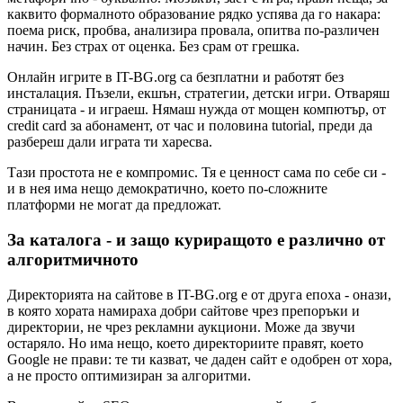
каквито формалното образование рядко успява да го накара:
поема риск, пробва, анализира провала, опитва по-различен
начин. Без страх от оценка. Без срам от грешка.
Онлайн игрите в IT-BG.org са безплатни и работят без
инсталация. Пъзели, екшън, стратегии, детски игри. Отваряш
страницата - и играеш. Нямаш нужда от мощен компютър, от
credit card за абонамент, от час и половина tutorial, преди да
разбереш дали играта ти харесва.
Тази простота не е компромис. Тя е ценност сама по себе си -
и в нея има нещо демократично, което по-сложните
платформи не могат да предложат.
За каталога - и защо куриращото е различно от
алгоритмичното
Директорията на сайтове в IT-BG.org е от друга епоха - онази,
в която хората намираха добри сайтове чрез препоръки и
директории, не чрез рекламни аукциони. Може да звучи
остаряло. Но има нещо, което директориите правят, което
Google не прави: те ти казват, че даден сайт е одобрен от хора,
а не просто оптимизиран за алгоритми.