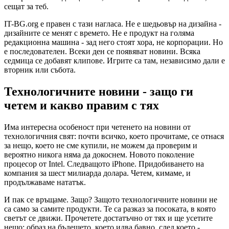
сещат за теб.
IT-BG.org е правен с тази нагласа. Не е шедьовър на дизайна -
дизайните се менят с времето. Не е продукт на голяма
редакционна машина - зад него стоят хора, не корпорации. Но
е последователен. Всеки ден се появяват новини. Всяка
седмица се добавят клипове. Игрите са там, независимо дали е
вторник или събота.
Технологичните новини - защо ги
четем и какво правим с тях
Има интересна особеност при четенето на новини от
технологичния свят: почти всичко, което прочитаме, се отнася
за нещо, което не сме купили, не можем да проверим и
вероятно никога няма да докоснем. Новото поколение
процесор от Intel. Следващото iPhone. Придобиването на
компания за шест милиарда долара. Четем, кимаме, и
продължаваме нататък.
И пак се връщаме. Защо? Защото технологичните новини не
са само за самите продукти. Те са разказ за посоката, в която
светът се движи. Прочетете достатъчно от тях и ще усетите
нещо: образ на бъдещето, което идва бавно, след което -