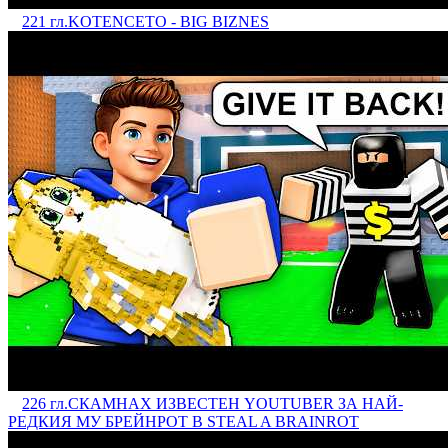
221 гл.
KOTENCETO - BIG BIZNES
226 гл.
СКАМНАХ ИЗВЕСТЕН YOUTUBER ЗА НАЙ-
РЕДКИЯ МУ БРЕЙНРОТ В STEAL A BRAINROT