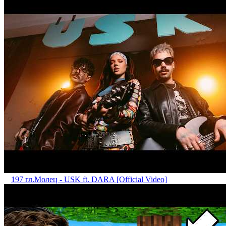
197 гл.
Mолец - USK ft. DARA [Official Video]