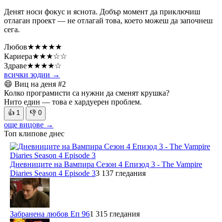
Денят носи фокус и яснота. Добър момент да приключиш
отлаган проект — не отлагай това, което можеш да започнеш
сега.
Любов
★★★★★
Кариера
★★★☆☆
Здраве
★★★★☆
всички зодии →
😄 Виц на деня
#2
Колко програмисти са нужни да сменят крушка?
Нито един — това е хардуерен проблем.
👍
1
👎
0
още вицове →
Топ клипове днес
Дневниците на Вампира Сезон 4 Епизод 3 - The Vampire
Diaries Season 4 Episode 3
3 137 гледания
Забранена любов Еп 96
1 315 гледания