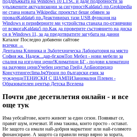
поддръжката на Windows 10 LTSC и даде подробности за
удължените актуализации за сигурност
Kaldata
5 пр.
Grokipedia
не стана новата Wikipedia: проектът беше обявен за
провал
Kaldata
6 пр.
Деактивирах тази USB функция на
Windows и периферните ми устройства станаха по-отзивчиви
от всякога
Kaldata
5 пр.
Как да проверите състоянието на диска
си в Windows 11, за да предотвратите загубата на данни
Каталог
Последно добавени сайтове
всички →
Дентална Клиника и Зъботехническа Лаборатория на място
София жк. Надеж...
дар-бг.ком
Топ Мебел - нови мебели за
спалня на изгодни цени!
Климатици БГ - подови климатици
на разумни цени
Учебен център Грейд Ап
Биопрециз
Консултинг
eclima.bg
Уроци по български език за
чужденци
ТЕНИСКИ С ЩАМПИ
Занималня Плевен -
Образователен център Детска Вселена
Почти две десетилетия онлайн - и все
още тук
Има уебсайтове, които живеят за един сезон. Появяват се,
правят шум, изчезват. И има такива, които просто - остават.
Не защото са имали най-добрия маркетинг или най-голямото
финансиране. А защото са правили нещо вярно за хората,