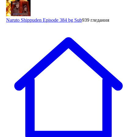
Naruto Shippuden Episode 384 bg Sub
939 гледания