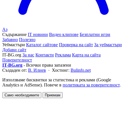
Аз
Съдържание
IT новини
Видео клипове
Безплатни игри
Забавно
Полезно
Уебмастъри
Каталог сайтове
Проверка на сайт
За уебмастъри
Добави сайт
IT-BG.org
За нас
Контакти
Реклама
Карта на сайта
Поверителност
IT-BG.org
- Всички права запазени
Създаден от:
В. Илиев
· Хостинг:
Bulinfo.net
Използваме бисквитки за статистика и реклами (Google
Analytics и AdSense). Повече в
политиката за поверителност
.
Само необходимите
Приемам