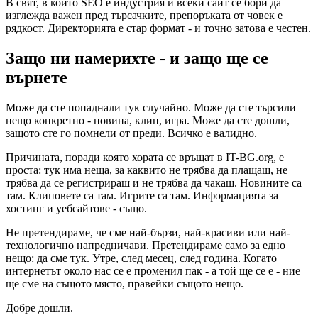
В свят, в който SEO е индустрия и всеки сайт се бори да
изглежда важен пред търсачките, препоръката от човек е
рядкост. Директорията е стар формат - и точно затова е честен.
Защо ни намерихте - и защо ще се
върнете
Може да сте попаднали тук случайно. Може да сте търсили
нещо конкретно - новина, клип, игра. Може да сте дошли,
защото сте го помнели от преди. Всичко е валидно.
Причината, поради която хората се връщат в IT-BG.org, е
проста: тук има неща, за каквито не трябва да плащаш, не
трябва да се регистрираш и не трябва да чакаш. Новините са
там. Клиповете са там. Игрите са там. Информацията за
хостинг и уебсайтове - също.
Не претендираме, че сме най-бързи, най-красиви или най-
технологично напредничави. Претендираме само за едно
нещо: да сме тук. Утре, след месец, след година. Когато
интернетът около нас се е променил пак - а той ще се е - ние
ще сме на същото място, правейки същото нещо.
Добре дошли.