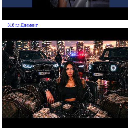
318 гл.
Диамант