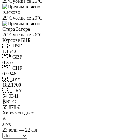
25°C
усеща се 25°C
Хасково
29°C
усеща се 29°C
Стара Загора
26°C
усеща се 26°C
Курсове
БНБ
🇺🇸
USD
1.1542
🇬🇧
GBP
0.8571
🇨🇭
CHF
0.9346
🇯🇵
JPY
182.1700
🇹🇷
TRY
54.9341
₿
BTC
55 878 €
Хороскоп
днес
♌
Лъв
23 юли — 22 авг