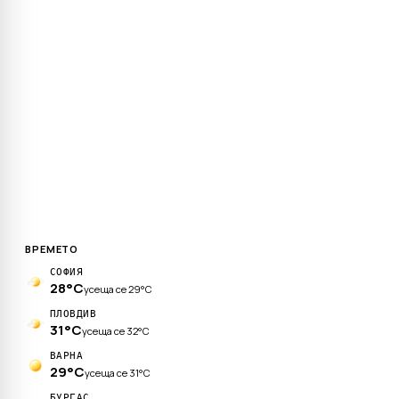
ВРЕМЕТО
СОФИЯ
28°C
усеща се 29°C
ПЛОВДИВ
31°C
усеща се 32°C
ВАРНА
29°C
усеща се 31°C
БУРГАС