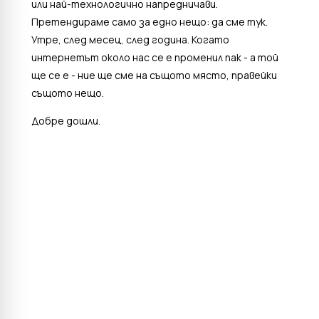
или най-технологично напредничави.
Претендираме само за едно нещо: да сме тук.
Утре, след месец, след година. Когато
интернетът около нас се е променил пак - а той
ще се е - ние ще сме на същото място, правейки
същото нещо.
Добре дошли.