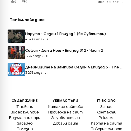
👍
👎
0
0
още вицове →
Топ клипове днес
Наруто - Сезон 1 Епизод 1 (бг Субтитри)
4 543 гледания
София - Ден и Нощ - Епизод 312 - Част 2
1 724 гледания
Дневниците на Вампира Сезон 4 Епизод 3 - The Vampire Diaries Season 4 Episode 3
3 225 гледания
СЪДЪРЖАНИЕ
УЕБМАСТЪРИ
IT-BG.ORG
IT новини
Каталог сайтове
За нас
Видео клипове
Проверка на сайт
Контакти
Безплатни игри
За уебмастъри
Реклама
Забавно
Добави сайт
Карта на сайта
Полезно
Поверителност