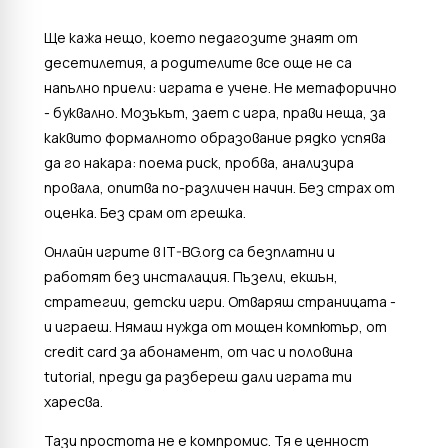
Ще кажа нещо, което педагозите знаят от
десетилетия, а родителите все още не са
напълно приели: играта е учене. Не метафорично
- буквално. Мозъкът, зает с игра, прави неща, за
каквито формалното образование рядко успява
да го накара: поема риск, пробва, анализира
провала, опитва по-различен начин. Без страх от
оценка. Без срам от грешка.
Онлайн игрите в IT-BG.org са безплатни и
работят без инсталация. Пъзели, екшън,
стратегии, детски игри. Отваряш страницата -
и играеш. Нямаш нужда от мощен компютър, от
credit card за абонамент, от час и половина
tutorial, преди да разбереш дали играта ти
харесва.
Тази простота не е компромис. Тя е ценност