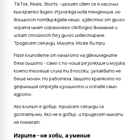
TikTok, Reels, Shorts - целият свят се е насочил
към кратко видео. Изглежда нова тенденция, но
всъщност потвърждава нещо, известно от дълго:
хората имат ограничено свободно внимание и
искат стойност без дълго инвестиране.
Тридесет секунди. Минута. Може би три.
Flash клиповете от началото на двехилядните
бяха същото - само с по-лоша резолюция и музика,
която теглеше слуха ти в посоки, за каквито не
беше молен. Но работеха. Защото краткото по
дефиниция отрязва излишното и оставя само
ядрото.
Ако клипът е добър, трийсет секунди са
достатъчни. Ако не е добър, и тридесет минути
не помагат.
Игрите - не хоби, а умение