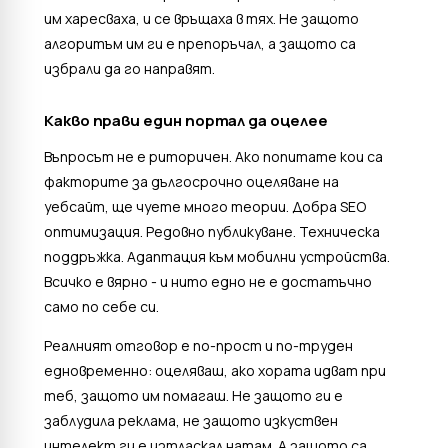
им харесваха, и се връщаха в тях. Не защото
алгоритъм им ги е препоръчал, а защото са
избрали да го направят.
Какво прави един портал да оцелее
Въпросът не е риторичен. Ако попитате кои са
факторите за дългосрочно оцеляване на
уебсайт, ще чуете много теории. Добра SEO
оптимизация. Редовно публикуване. Техническа
поддръжка. Адаптация към мобилни устройства.
Всичко е вярно - и нито едно не е достатъчно
само по себе си.
Реалният отговор е по-прост и по-труден
едновременно: оцеляваш, ако хората идват при
теб, защото им помагаш. Не защото ги е
заблудила реклама, не защото изкуствен
интелект ги е изтласкал натам. А защото са