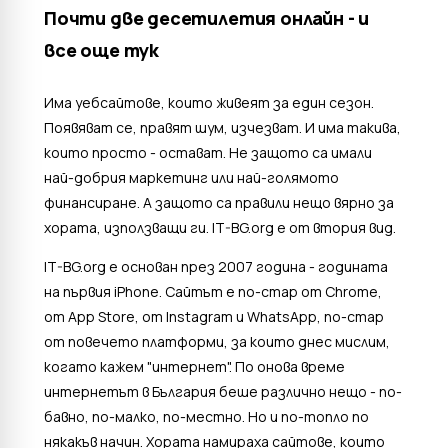
Почти две десетилетия онлайн - и
все още тук
Има уебсайтове, които живеят за един сезон.
Появяват се, правят шум, изчезват. И има такива,
които просто - остават. Не защото са имали
най-добрия маркетинг или най-голямото
финансиране. А защото са правили нещо вярно за
хората, използващи ги. IT-BG.org е от втория вид.
IT-BG.org е основан през 2007 година - годината
на първия iPhone. Сайтът е по-стар от Chrome,
от App Store, от Instagram и WhatsApp, по-стар
от повечето платформи, за които днес мислим,
когато кажем "интернет". По онова време
интернетът в България беше различно нещо - по-
бавно, по-малко, по-местно. Но и по-топло по
някакъв начин. Хората намираха сайтове, които