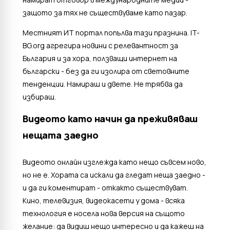
защото за тях не съществуваме като пазар.
Местният ИТ портал попълва тази празнина. IT-
BG.org агрегира новини с релевантност за
България и за хора, ползващи интернет на
български - без да ги изолира от световните
тенденции. Намираш и двете. Не трябва да
избираш.
Видеото като начин да преживяваш
нещата заедно
Видеото онлайн изглежда като нещо съвсем ново,
но не е. Хората са искали да гледат неща заедно -
и да ги коментират - откакто съществуват.
Кино, телевизия, видеокасети у дома - всяка
технология е носела нова версия на същото
желание: да видиш нещо интересно и да кажеш на