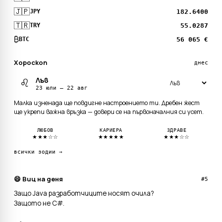
🇯🇵
182.6400
JPY
🇹🇷
55.0287
TRY
₿
56 065 €
BTC
Хороскоп
днес
Лъв
♌
23 юли — 22 авг
Малка изненада ще повдигне настроението ти. Дребен жест
ще укрепи важна връзка — довери се на първоначалния си усет.
ЛЮБОВ
КАРИЕРА
ЗДРАВЕ
★★★☆☆
★★★★★
★★★☆☆
всички зодии →
😄 Виц на деня
#5
Защо Java разработчиците носят очила?
Защото не C#.