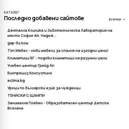
КАТАЛОГ
Последно добавени сайтове
всички →
Дентална Клиника и Зъботехническа Лаборатория на
място София жк. Надеж...
дар-бг.ком
Топ Мебел - нови мебели за спалня на изгодни цени!
Климатици БГ - подови климатици на разумни цени
Учебен център Грейд Ап
Биопрециз Консултинг
eclima.bg
Уроци по български език за чужденци
ТЕНИСКИ С ЩАМПИ
Занималня Плевен - Образователен център Детска
Вселена