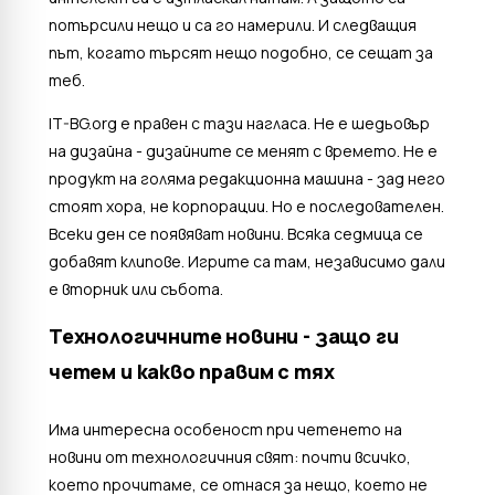
потърсили нещо и са го намерили. И следващия
път, когато търсят нещо подобно, се сещат за
теб.
IT-BG.org е правен с тази нагласа. Не е шедьовър
на дизайна - дизайните се менят с времето. Не е
продукт на голяма редакционна машина - зад него
стоят хора, не корпорации. Но е последователен.
Всеки ден се появяват новини. Всяка седмица се
добавят клипове. Игрите са там, независимо дали
е вторник или събота.
Технологичните новини - защо ги
четем и какво правим с тях
Има интересна особеност при четенето на
новини от технологичния свят: почти всичко,
което прочитаме, се отнася за нещо, което не