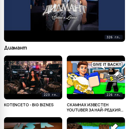
326 гл.
Диамант
223 гл.
226 гл.
KOTENCETO - BIG BIZNES
СКАМНАХ ИЗВЕСТЕН
YOUTUBER ЗА НАЙ-РЕДКИЯ
МУ БРЕЙНРОТ В STEAL A
BRAINROT