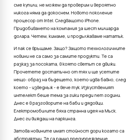
сме купили, не можем да проверим и вероятно
никога няма да докоснем. Новото поколение
процесор от Intel. Следващото iPhone.
Придобиването на компания за шест милиарда
долара. Четем, кимаме, и продължаваме нататък.
И пак се връщаме. Защо? Защото технологичните
новини не са само за самите продукти. Те са
разказ за посоката, в която светът се движи.
Прочетете достатъчно от тях и ще усетите
нещо: образ на бъдещето, което идва бавно, след
което - изведнъж - е вече тук. Изкуственият
интелект беше тема за гики преди пет години.
Днес е в разговорите на баби и дядовци.
Електромобилите бяха странна идея на Мъск.
Днес ги виждаш на паркинга.
Затова новините имат стойност дори когато са
абстрактни. Те са ранно предупреждение.