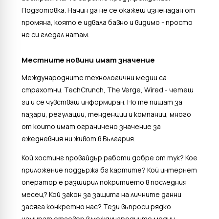
Подготовка. Начин да не се окажеш изненадан от
промяна, която е идвала бавно и видимо - просто
не си гледал натам.
Местните новини имат значение
Международните технологични медии са
страхотни. TechCrunch, The Verge, Wired - четеш
ги и се чувстваш информиран. Но те пишат за
пазари, регулации, тенденции и компании, много
от които имат ограничено значение за
ежедневния ни живот в България.
Кой хостинг провайдър работи добре от тук? Кое
приложение поддържа бг картите? Кой интернет
оператор е разширил покритието в последния
месец? Кой закон за защита на личните данни
засяга конкретно нас? Тези въпроси рядко
намират отговор в международните медии -