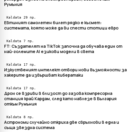
Румъния
29 пр.
Kaldata
Евтиният самолетен билет рядко е късмет:
системата, която може да ви спести стотици евро
7 пр.
Kaldata
FT: Създателят на TikTok започна да обучава един от
най-големите AI езикови модели в света
17 пр.
Kaldata
Изкуственият интелект отвори нови възможности за
хакерите да извършват кибератаки
17 пр.
Kaldata
Дрон се взриви в близост до газова компресорна
станция край Кардам, след като навлезе в България
откъм Румъния
8 пр.
Kaldata
Астрономи случайно откриха две свръхнови в една и
съща звездна система