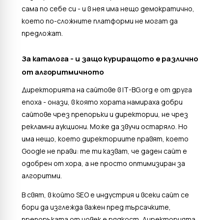
сама по себе си - и в нея има нещо демократично,
което по-сложните платформи не могат да
предложат.
За каталога - и защо куриращото е различно
от алгоритмичното
Директорията на сайтове в IT-BG.org е от друга
епоха - онази, в която хората намираха добри
сайтове чрез препоръки и директории, не чрез
рекламни аукциони. Може да звучи остаряло. Но
има нещо, което директориите правят, което
Google не прави: те ти казват, че даден сайт е
одобрен от хора, а не просто оптимизиран за
алгоритми.
В свят, в който SEO е индустрия и всеки сайт се
бори да изглежда важен пред търсачките,
препоръката от човек е рядкост. Директорията