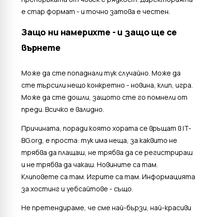
е стар формат - и точно затова е честен.
Защо ни намерихте - и защо ще се
върнете
Може да сте попаднали тук случайно. Може да
сте търсили нещо конкретно - новина, клип, игра.
Може да сте дошли, защото сте го помнели от
преди. Всичко е валидно.
Причината, поради която хората се връщат в IT-
BG.org, е проста: тук има неща, за каквито не
трябва да плащаш, не трябва да се регистрираш
и не трябва да чакаш. Новините са там.
Клиповете са там. Игрите са там. Информацията
за хостинг и уебсайтове - също.
Не претендираме, че сме най-бързи, най-красиви