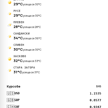
29°C
усеща се 30°C
РУСЕ
29°C
усеща се 30°C
ПЛЕВЕН
28°C
усеща се 28°C
САНДАНСКИ
34°C
усеща се 36°C
СЛИВЕН
30°C
усеща се 30°C
ХАСКОВО
32°C
усеща се 33°C
СТАРА ЗАГОРА
31°C
усеща се 31°C
Курсове
БНБ
🇺🇸
1.1535
USD
🇬🇧
0.8577
GBP
🇨🇭
0.9347
CHF