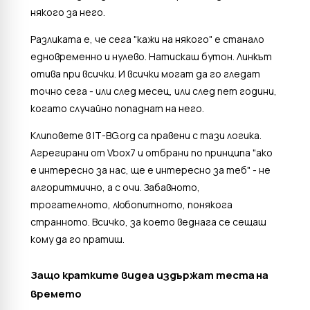
някого за него.
Разликата е, че сега "кажи на някого" е станало
едновременно и нулево. Натискаш бутон. Линкът
отива при всички. И всички могат да го гледат
точно сега - или след месец, или след пет години,
когато случайно попаднат на него.
Клиповете в IT-BG.org са правени с тази логика.
Агрегирани от Vbox7 и отбрани по принципа "ако
е интересно за нас, ще е интересно за теб" - не
алгоритмично, а с очи. Забавното,
трогателното, любопитното, понякога
странното. Всичко, за което веднага се сещаш
кому да го пратиш.
Защо кратките видеа издържат теста на
времето