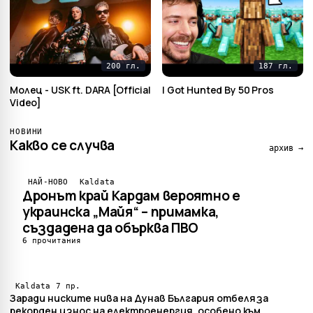
200 гл.
187 гл.
Mолец - USK ft. DARA [Official
I Got Hunted By 50 Pros
Video]
НОВИНИ
Какво се случва
архив →
НАЙ-НОВО
Kaldata
Дронът край Кардам вероятно е
украинска „Майя“ – примамка,
създадена да обърква ПВО
6 прочитания
7 пр.
Kaldata
Заради ниските нива на Дунав България отбеляза
рекорден износ на електроенергия, особено към